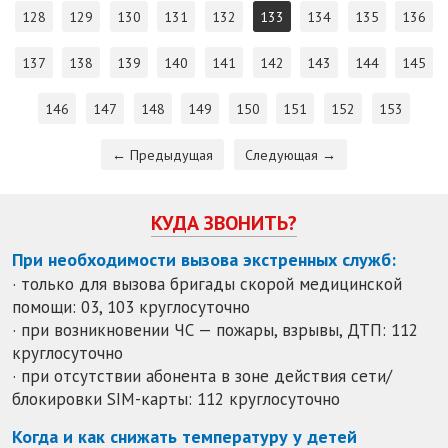
128
129
130
131
132
133
134
135
136
137
138
139
140
141
142
143
144
145
146
147
148
149
150
151
152
153
← Предыдущая
Следующая →
КУДА ЗВОНИТЬ?
При необходимости вызова экстренных служб:
· только для вызова бригады скорой медицинской
помощи: 03, 103 круглосуточно
· при возникновении ЧС — пожары, взрывы, ДТП: 112
круглосуточно
· при отсутствии абонента в зоне действия сети/
блокировки SIM-карты: 112 круглосуточно
Когда и как снижать температуру у детей