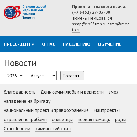
Приемная главного врача:
(+7 3452) 27-03-00
Тюмень, Немцова, 34
ssmp@sp03tmn.ru
ssmp@med-
to.ru
ПРЕСС-ЦЕНТР
О НАС
НАСЕЛЕНИЮ
ОБУЧЕНИЕ
Новости
Показать
благодарность
День семьи любви и верности
змея
нападение на бригаду
национальный проект Здравоохранение
Нацпроекты
отравление грибами
очевидцы
первая помощь
роды
СтаньГероем
химический ожог