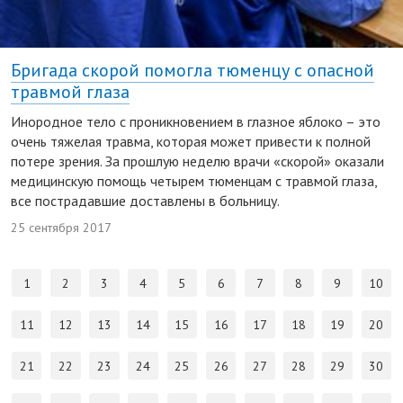
Бригада скорой помогла тюменцу с опасной
травмой глаза
Инородное тело с проникновением в глазное яблоко – это
очень тяжелая травма, которая может привести к полной
потере зрения. За прошлую неделю врачи «скорой» оказали
медицинскую помощь четырем тюменцам с травмой глаза,
все пострадавшие доставлены в больницу.
25 сентября 2017
1
2
3
4
5
6
7
8
9
10
11
12
13
14
15
16
17
18
19
20
21
22
23
24
25
26
27
28
29
30