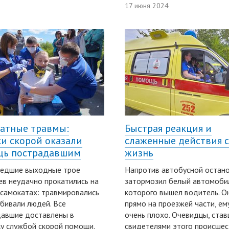
17 июня 2024
атные травмы:
Быстрая реакция и
и скорой оказали
слаженные действия 
щь пострадавшим
жизнь
шедшие выходные трое
Напротив автобусной остан
в неудачно прокатились на
затормозил белый автомобил
самокатах: травмировались
которого вышел водитель. О
сбивали людей. Все
прямо на проезжей части, ем
давшие доставлены в
очень плохо. Очевидцы, ста
у службой скорой помощи.
свидетелями этого происшес