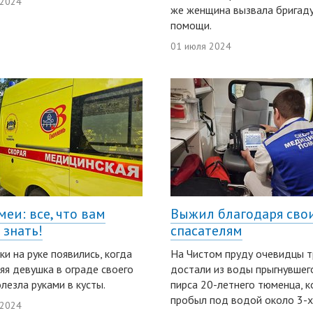
 2024
же женщина вызвала бригаду
помощи.
01 июля 2024
меи: все, что вам
Выжил благодаря сво
 знать!
спасателям
ки на руке появились, когда
На Чистом пруду очевидцы т
яя девушка в ограде своего
достали из воды прыгнувшег
лезла руками в кусты.
пирса 20-летнего тюменца, 
пробыл под водой около 3-х
 2024