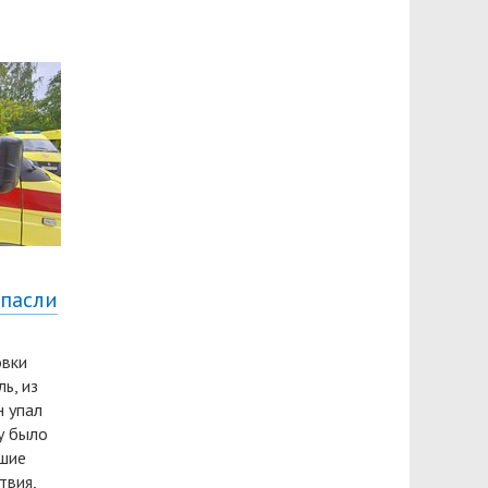
спасли
овки
ь, из
н упал
у было
вшие
твия,