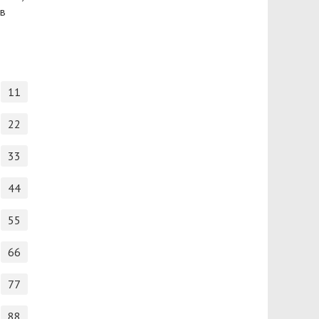
 в
11
22
33
44
55
66
77
88