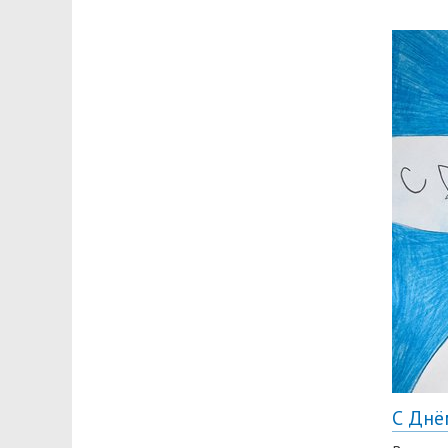
С Днё