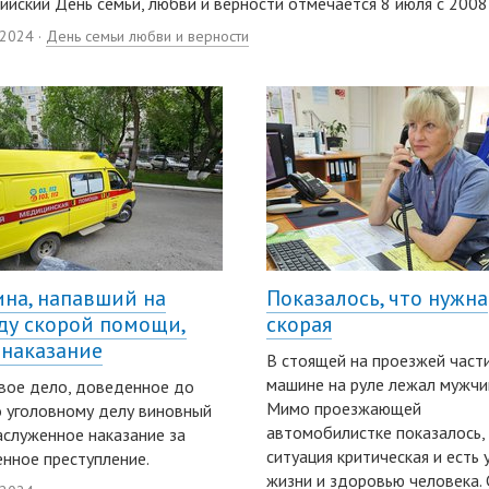
ийский День семьи, любви и верности отмечается 8 июля с 2008
2024 ·
День семьи любви и верности
на, напавший на
Показалось, что нужна
ду скорой помощи,
скорая
 наказание
В стоящей на проезжей част
машине на руле лежал мужчи
вое дело, доведенное до
Мимо проезжающей
о уголовному делу виновный
автомобилистке показалось,
аслуженное наказание за
ситуация критическая и есть 
нное преступление.
жизни и здоровью человека. 