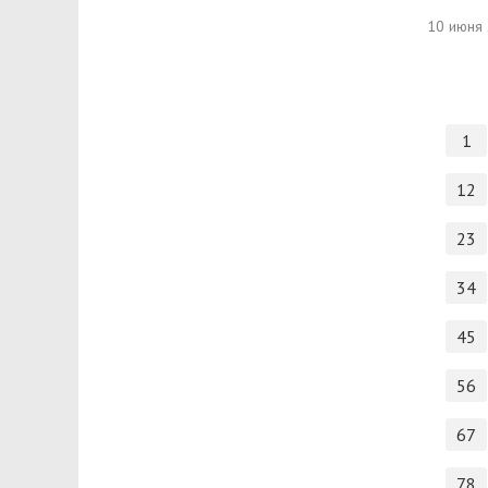
10 июня
1
12
23
34
45
56
67
78