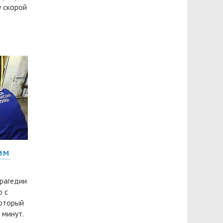
 скорой
им
рагедии
о с
который
 минут.