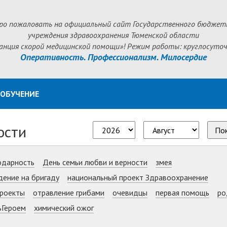
ро пожаловать на официальный сайт Государственного бюджет
учреждения здравоохранения Тюменской области
анция скорой медицинской помощи»! Режим работы: круглосуточ
Оперативность. Профессионализм. Милосердие
ОБУЧЕНИЕ
ости
По
одарность
День семьи любви и верности
змея
дение на бригаду
национальный проект Здравоохранение
роекты
отравление грибами
очевидцы
первая помощь
ро
ьГероем
химический ожог