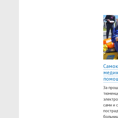
Самок
медик
помо
За про
тюменце
электро
сами и 
постра
больниц