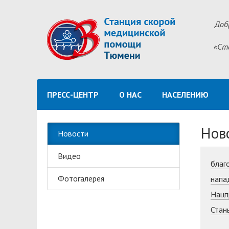
Доб
«Ст
ПРЕСС-ЦЕНТР
О НАС
НАСЕЛЕНИЮ
Нов
Новости
Видео
благ
Фотогалерея
напа
Нацп
Стан