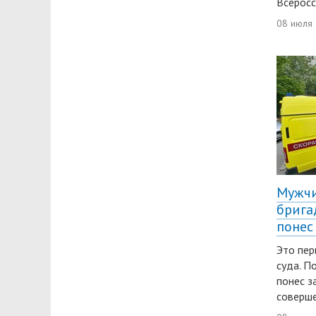
Всеросс
08 июля 
Мужчи
брига
понес
Это пер
суда. П
понес з
соверше