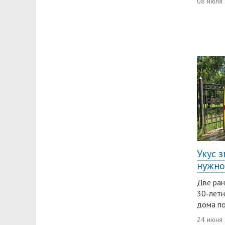
08 июля
Укус з
нужно
Две ран
30-летн
дома по
24 июня