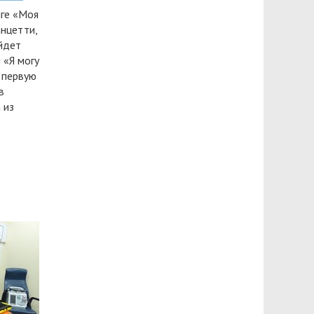
нге «Моя
анцетти,
йдет
 «Я могу
 первую
в
 из