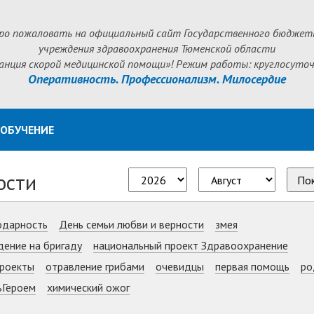
ро пожаловать на официальный сайт Государственного бюджет
учреждения здравоохранения Тюменской области
анция скорой медицинской помощи»! Режим работы: круглосуточ
Оперативность. Профессионализм. Милосердие
ОБУЧЕНИЕ
ости
По
одарность
День семьи любви и верности
змея
дение на бригаду
национальный проект Здравоохранение
роекты
отравление грибами
очевидцы
первая помощь
ро
ьГероем
химический ожог