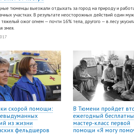
ные тюменцы выезжали отдыхать за город на природу и работ
ачных участках. В результате неосторожных действий один му
 тяжелый ожог огнем — почти 16% тела, другого — в лесу укусил
я змея.
2017
ки скорой помощи:
В Тюмени пройдет вт
невыдуманных
ежегодный бесплатн
ий из жизни
мастер-класс первой
ских фельдшеров
помощи «Я могу помо