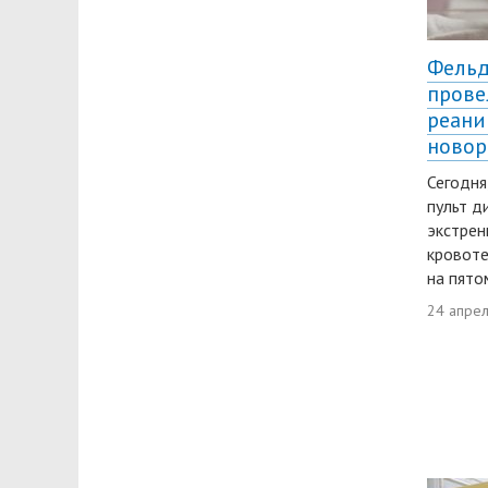
Фельд
прове
реан
новор
Сегодня,
пульт д
экстрен
кровоте
на пято
24 апре