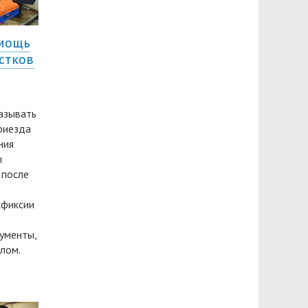
омощь
остков
казывать
риезда
ния
ы
 после
сфиксии
гументы,
лом.