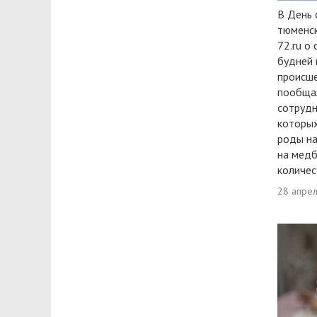
В День 
тюменск
72.ru о
будней 
происше
пообщал
сотрудн
которых
роды на
на мед
количес
28 апре