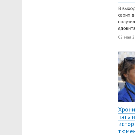
В выход
своих д
получил
ядовита
02 мая 
Хрони
пять 
истор
тюмен