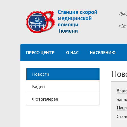
Доб
«Ст
ПРЕСС-ЦЕНТР
О НАС
НАСЕЛЕНИЮ
Нов
Новости
Видео
благ
Фотогалерея
напа
Нацп
Стан