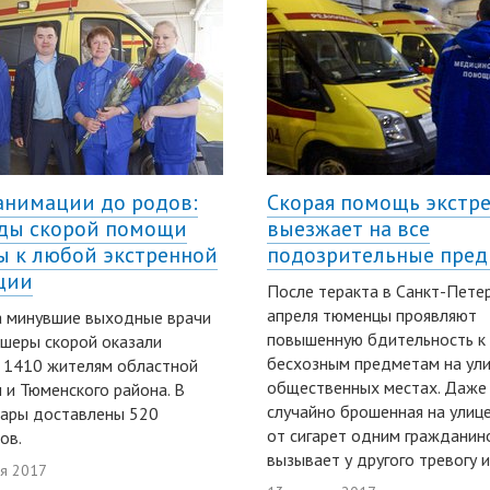
анимации до родов:
Скорая помощь экстр
ды скорой помощи
выезжает на все
ы к любой экстренной
подозрительные пре
ции
После теракта в Санкт-Пете
апреля тюменцы проявляют
а минувшие выходные врачи
повышенную бдительность к
шеры скорой оказали
бесхозным предметам на ули
 1410 жителям областной
общественных местах. Даже
 и Тюменского района. В
случайно брошенная на улице
нары доставлены 520
от сигарет одним гражданин
ов.
вызывает у другого тревогу и
ля 2017