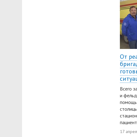
От ре
брига
готов
ситуа
Всего з
и фельд
помощь
столицы
стацио
пациент
17 апре