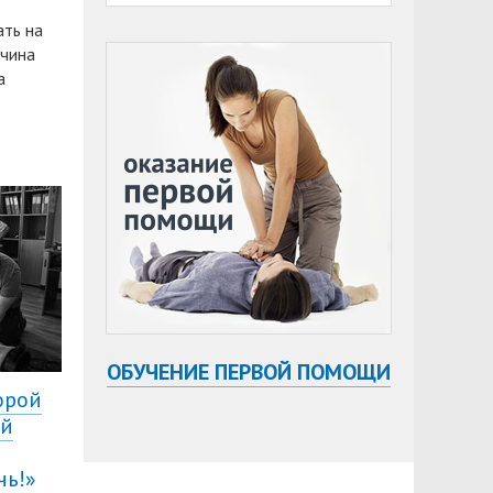
ать на
жчина
а
ОБУЧЕНИЕ ПЕРВОЙ ПОМОЩИ
орой
ый
чь!»