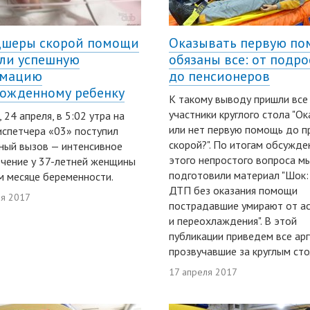
шеры скорой помощи
Оказывать первую п
ли успешную
обязаны все: от подр
имацию
до пенсионеров
ожденному ребенку
К такому выводу пришли все
участники круглого стола "О
 24 апреля, в 5:02 утра на
или нет первую помощь до п
испетчера «03» поступил
скорой?". По итогам обсужде
ный вызов — интенсивное
этого непростого вопроса м
чение у 37-летней женщины
подготовили материал "Шок:
м месяце беременности.
ДТП без оказания помощи
ля 2017
пострадавшие умирают от а
и переохлаждения". В этой
публикации приведем все ар
прозвучавшие за круглым сто
17 апреля 2017