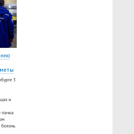
енно
дметы
рбурге 3
цах и
 пачка
ом
 боязнь.