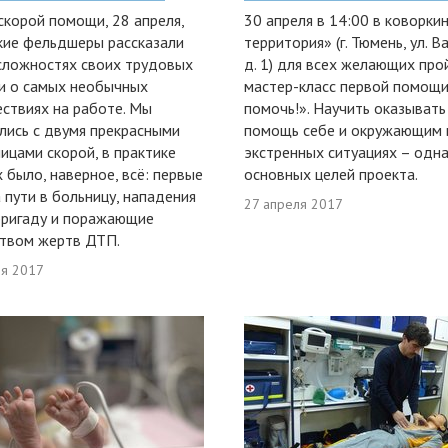
скорой помощи, 28 апреля,
30 апреля в 14:00 в коворки
ие фельдшеры рассказали
территория» (г. Тюмень, ул. В
 сложностях своих трудовых
д. 1) для всех желающих про
и о самых необычных
мастер-класс первой помощи
ствиях на работе. Мы
помочь!». Научить оказывать
ись с двумя прекрасными
помощь себе и окружающим 
ицами скорой, в практике
экстренных ситуациях – одна
 было, наверное, всё: первые
основных целей проекта.
 пути в больницу, нападения
27 апреля 2017
бригаду и поражающие
твом жертв ДТП.
ля 2017