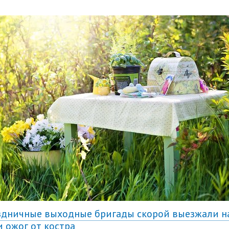
здничные выходные бригады скорой выезжали на
и ожог от костра