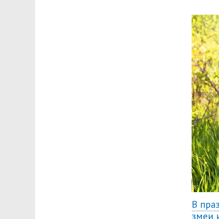
В пра
змеи 