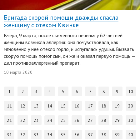
Бригада скорой помощи дважды спасла
женщину с отеком Квинке
Вчера, 9 марта, после съеденного печенья у 62-летней
женщины возникла аллергия: она почувствовала, как
мгновенно у нее отекло горло, и испугалась удушья. Вызвать
скорую помощь помог сын, он же и оказал первую помощь —
дал противоаллергенный препарат.
10 марта 2020
1
2
3
4
5
6
7
8
9
10
11
12
13
14
15
16
17
18
19
20
21
22
23
24
25
26
27
28
29
30
31
32
33
34
35
36
37
38
39
40