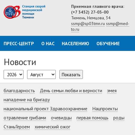
Приемная главного врача:
(+7 3452) 27-03-00
Тюмень, Немцова, 34
ssmp@sp03tmn.ru
ssmp@med-
to.ru
ПРЕСС-ЦЕНТР
О НАС
НАСЕЛЕНИЮ
ОБУЧЕНИЕ
Новости
Показать
благодарность
День семьи любви и верности
змея
нападение на бригаду
национальный проект Здравоохранение
Нацпроекты
отравление грибами
очевидцы
первая помощь
роды
СтаньГероем
химический ожог