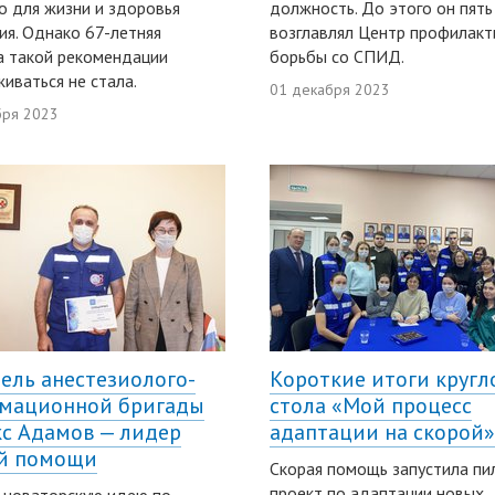
о для жизни и здоровья
должность. До этого он пять
ия. Однако 67-летняя
возглавлял Центр профилакт
 такой рекомендации
борьбы со СПИД.
иваться не стала.
01 декабря 2023
бря 2023
ель анестезиолого-
Короткие итоги кругл
мационной бригады
стола «Мой процесс
с Адамов — лидер
адаптации на скорой»
й помощи
Скорая помощь запустила пи
проект по адаптации новых