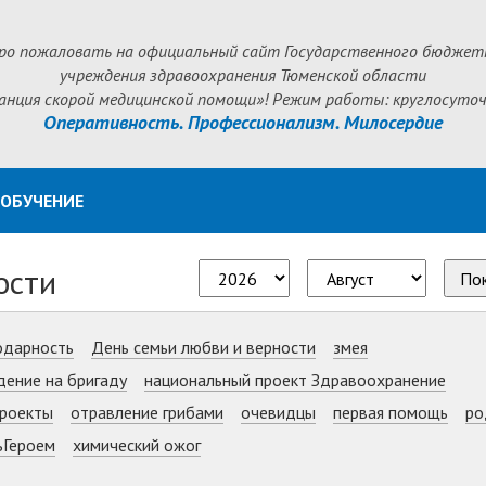
ро пожаловать на официальный сайт Государственного бюджет
учреждения здравоохранения Тюменской области
анция скорой медицинской помощи»! Режим работы: круглосуточ
Оперативность. Профессионализм. Милосердие
ОБУЧЕНИЕ
ости
По
одарность
День семьи любви и верности
змея
дение на бригаду
национальный проект Здравоохранение
роекты
отравление грибами
очевидцы
первая помощь
ро
ьГероем
химический ожог