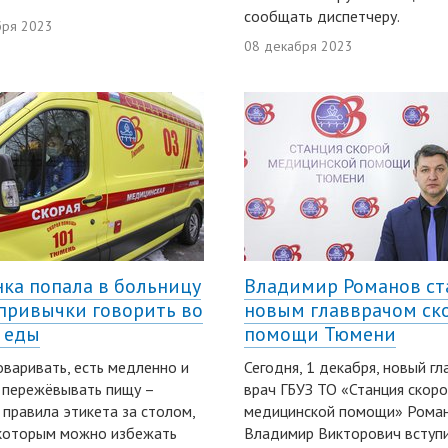
сообщать диспетчеру.
бря 2023
08 декабря 2023
ка попала в больницу
Владимир Романов ст
 привычки говорить во
новым главврачом ск
 еды
помощи Тюмени
оваривать, есть медленно и
Сегодня, 1 декабря, новый г
 пережёвывать пищу –
врач ГБУЗ ТО «Станция скор
 правила этикета за столом,
медицинской помощи» Рома
 которым можно избежать
Владимир Викторович вступи