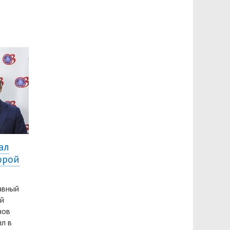
ал
орой
лавный
ой
нов
л в