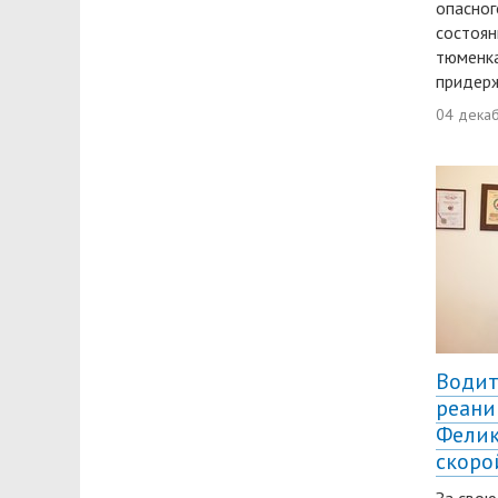
опасног
состоян
тюменка
придерж
04 дека
Водит
реани
Фелик
скоро