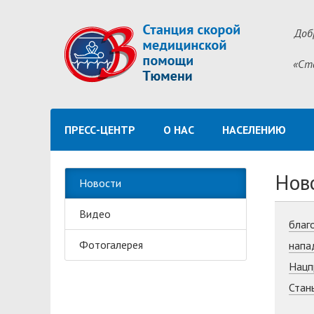
Доб
«Ст
ПРЕСС-ЦЕНТР
О НАС
НАСЕЛЕНИЮ
Нов
Новости
Видео
благ
Фотогалерея
напа
Нацп
Стан