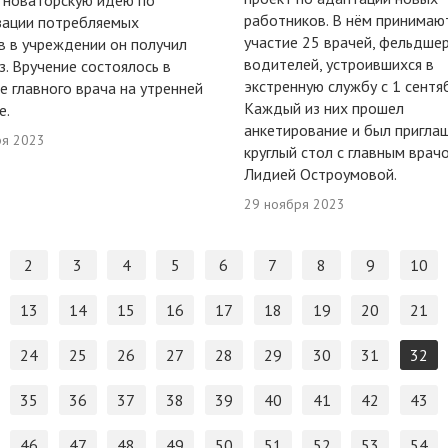
 новаторскую идею по
работников. В нём принимаю
зации потребляемых
участие 25 врачей, фельдше
в в учреждении он получил
водителей, устроившихся в
з. Вручение состоялось в
экстренную службу с 1 сентяб
е главного врача на утренней
Каждый из них прошел
е.
анкетирование и был пригла
ря 2023
круглый стол с главным врач
Лидией Остроумовой.
29 ноября 2023
2
3
4
5
6
7
8
9
10
13
14
15
16
17
18
19
20
21
24
25
26
27
28
29
30
31
32
35
36
37
38
39
40
41
42
43
46
47
48
49
50
51
52
53
54