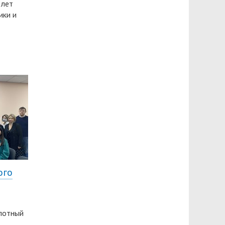
 лет
ики и
ого
лотный