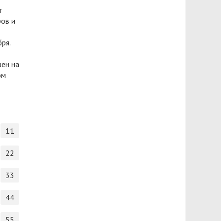
т
ров и
ря.
шен на
ом
11
22
33
44
55