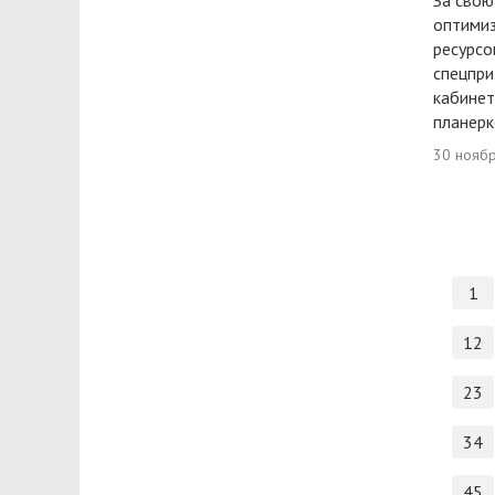
За свою
оптими
ресурсо
спецпри
кабинет
планерк
30 нояб
1
12
23
34
45