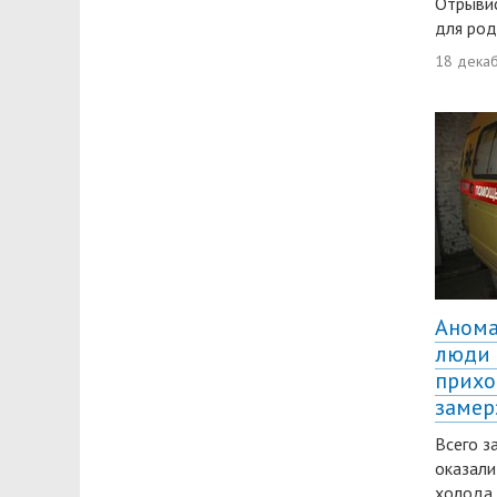
Отрывис
для род
18 дека
Анома
люди 
прихо
заме
Всего з
оказали
холода.