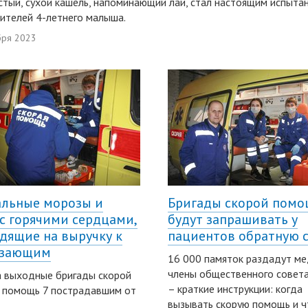
тый, сухой кашель, напоминающий лай, стал настоящим испыта
ителей 4-летнего малыша.
бря 2023
льные морозы и
Бригады скорой пом
с горячими сердцами,
будут запрашивать у
дящие на выручку к
пациентов обратную с
рзающим
16 000 памяток раздадут ме
члены общественного совета
а выходные бригады скорой
– краткие инструкции: когда
 помощь 7 пострадавшим от
вызывать скорую помощь и ч