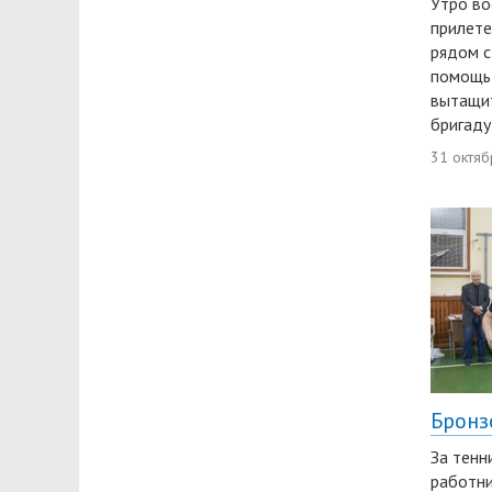
Утро во
прилете
рядом с
помощь 
вытащит
бригаду
31 октяб
Бронз
За тенн
работни