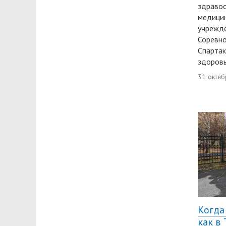
здравоо
медици
учрежде
Соревно
Спарта
здоровы
31 октяб
Когда
как в