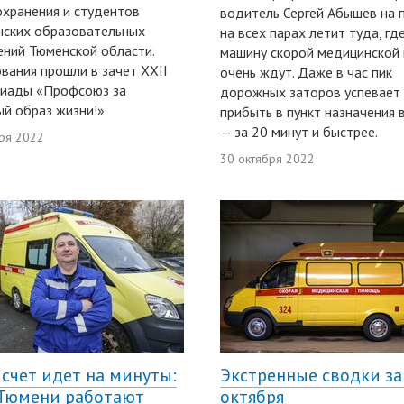
хранения и студентов
водитель Сергей Абышев на 
нских образовательных
на всех парах летит туда, гд
ний Тюменской области.
машину скорой медицинской
вания прошли в зачет XXII
очень ждут. Даже в час пик
киады «Профсоюз за
дорожных заторов успевает
й образ жизни!».
прибыть в пункт назначения 
— за 20 минут и быстрее.
ря 2022
30 октября 2022
 счет идет на минуты:
Экстренные сводки за
 Тюмени работают
октября