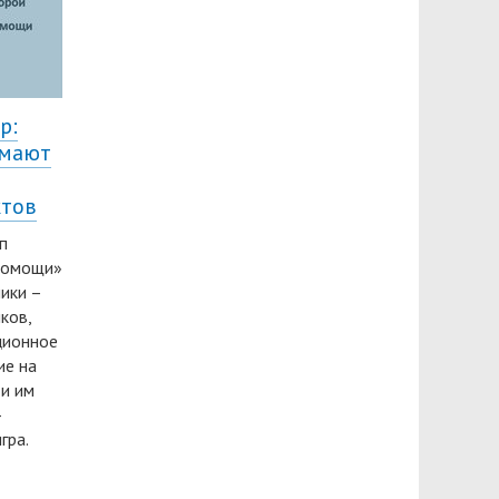
р:
имают
ктов
п
 помощи»
ники –
ков,
ционное
ие на
 и им
–
гра.