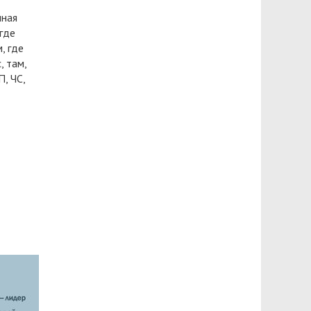
нная
где
, где
, там,
П, ЧС,