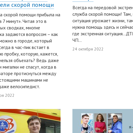
ели скорой помощи
Всегда на передовой экстре
служба скорой помощи! Там, 
а скорой помощи прибыла на
ситуация угрожает жизни, там
а 7 минут». Читая это в
нужна помощь здесь и сейчас
ых сводках, многие
где экстренная ситуация...ДТ
ка задаются вопросом – как
ЧП...
можно в городе, который
сегда в час-пик встает в
24 октября 2022
ю пробку, которую, кажется,
нельзя объехать? Ведь даже
и мигалки не спасут, когда в
заторе протиснуться между
 стоящими машинами не
аже велосипедист.
ря 2022