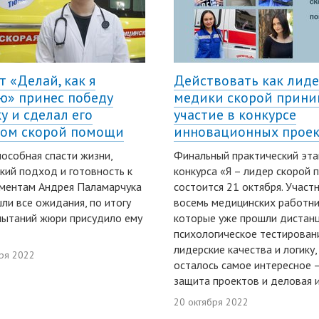
т «Делай, как я
Действовать как лиде
ю» принес победу
медики скорой прин
у и сделал его
участие в конкурсе
ом скорой помощи
инновационных прое
пособная спасти жизни,
Финальный практический эта
кий подход и готовность к
конкурса «Я – лидер скорой
ментам Андрея Паламарчука
состоится 21 октября. Участ
ли все ожидания, по итогу
восемь медицинских работни
пытаний жюри присудило ему
которые уже прошли дистан
психологическое тестирован
лидерские качества и логику,
ря 2022
осталось самое интересное 
защита проектов и деловая и
20 октября 2022