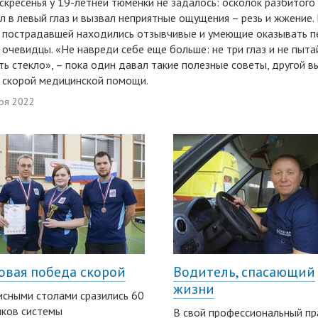
скресенья у 19-летней тюменки не задалось: осколок разбитого
л в левый глаз и вызвал неприятные ощущения – резь и жжение. 
 пострадавшей находились отзывчивые и умеющие оказывать п
очевидцы. «Не навреди себе еще больше: не три глаз и не пыта
ь стекло», – пока один давал такие полезные советы, другой в
 скорой медицинской помощи.
ря 2022
овая победа скорой
Водитель, спасающий
жизни
исными столами сразились 60
ков системы
В свой профессиональный пр