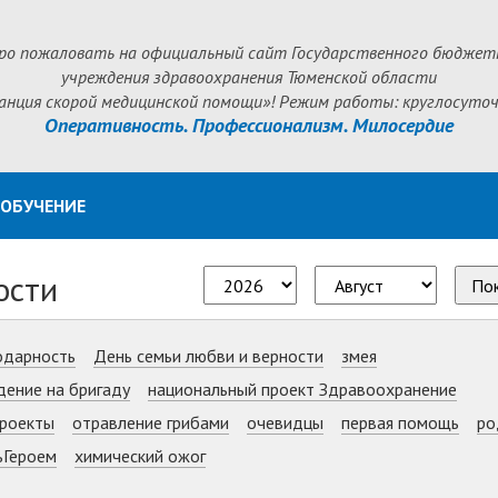
ро пожаловать на официальный сайт Государственного бюджет
учреждения здравоохранения Тюменской области
анция скорой медицинской помощи»! Режим работы: круглосуточ
Оперативность. Профессионализм. Милосердие
ОБУЧЕНИЕ
ости
По
одарность
День семьи любви и верности
змея
дение на бригаду
национальный проект Здравоохранение
роекты
отравление грибами
очевидцы
первая помощь
ро
ьГероем
химический ожог