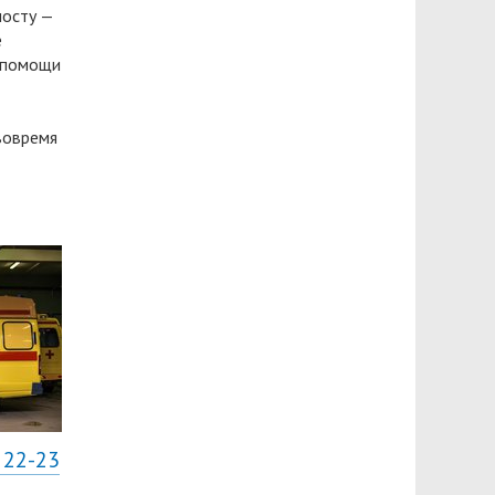
посту —
е
 помощи
вовремя
 22-23