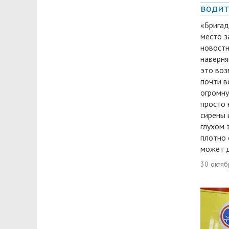
водит
«Бригад
место з
новостн
наверня
это воз
почти в
огромну
просто 
сирены 
глухом 
плотно
может д
30 октяб