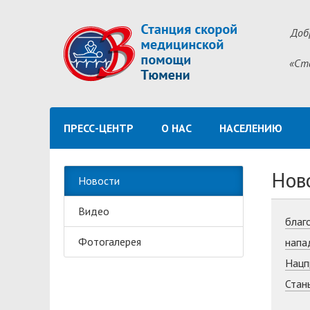
Доб
«Ст
ПРЕСС-ЦЕНТР
О НАС
НАСЕЛЕНИЮ
Нов
Новости
Видео
благ
Фотогалерея
напа
Нацп
Стан