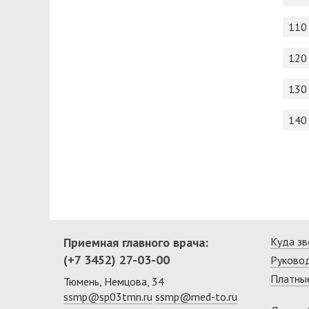
110
120
130
140
Приемная главного врача:
Куда зв
(+7 3452) 27-03-00
Руково
Платные
Тюмень, Немцова, 34
ssmp@sp03tmn.ru
ssmp@med-to.ru