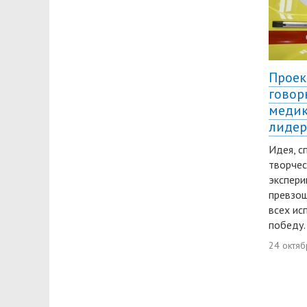
Проек
говор
медик
лидер
Идея, с
творчес
экспери
превзош
всех ис
победу.
24 октяб