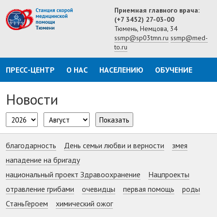
Приемная главного врача:
(+7 3452) 27-03-00
Тюмень, Немцова, 34
ssmp@sp03tmn.ru
ssmp@med-
to.ru
ПРЕСС-ЦЕНТР
О НАС
НАСЕЛЕНИЮ
ОБУЧЕНИЕ
Новости
Показать
благодарность
День семьи любви и верности
змея
нападение на бригаду
национальный проект Здравоохранение
Нацпроекты
отравление грибами
очевидцы
первая помощь
роды
СтаньГероем
химический ожог