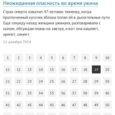
Неожиданная опасность во время ужина
Страх смерти охватил 47-летнюю тюменку, когда
проглоченный кусочек яблока попал ей в дыхательные пути.
Еще секунду назад женщина ужинала, разговаривала с
сыном, обсуждая планы на завтра, и вот она кашляет,
хрипит, синеет.
11 декабря 2024
1
2
3
4
5
6
7
8
9
10
11
12
13
14
15
16
17
18
19
20
21
22
23
24
25
26
27
28
29
30
31
32
33
34
35
36
37
38
39
40
41
42
43
44
45
46
47
48
49
50