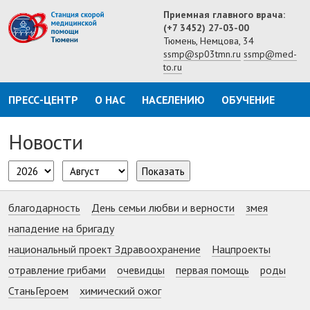
Приемная главного врача:
(+7 3452) 27-03-00
Тюмень, Немцова, 34
ssmp@sp03tmn.ru
ssmp@med-
to.ru
ПРЕСС-ЦЕНТР
О НАС
НАСЕЛЕНИЮ
ОБУЧЕНИЕ
Новости
Показать
благодарность
День семьи любви и верности
змея
нападение на бригаду
национальный проект Здравоохранение
Нацпроекты
отравление грибами
очевидцы
первая помощь
роды
СтаньГероем
химический ожог