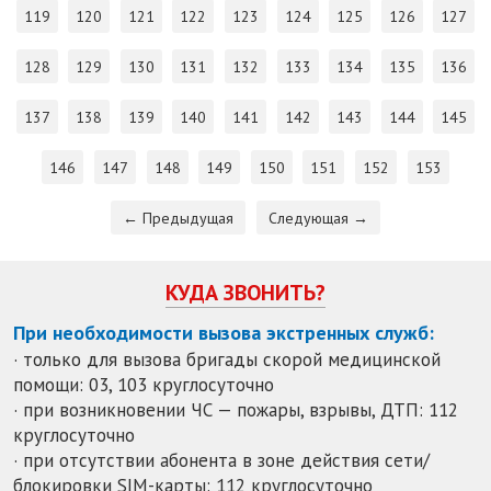
119
120
121
122
123
124
125
126
127
128
129
130
131
132
133
134
135
136
137
138
139
140
141
142
143
144
145
146
147
148
149
150
151
152
153
← Предыдущая
Следующая →
КУДА ЗВОНИТЬ?
При необходимости вызова экстренных служб:
· только для вызова бригады скорой медицинской
помощи: 03, 103 круглосуточно
· при возникновении ЧС — пожары, взрывы, ДТП: 112
круглосуточно
· при отсутствии абонента в зоне действия сети/
блокировки SIM-карты: 112 круглосуточно