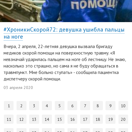
#ХроникиСкорой72: девушка ушибла пальцы
на ноге
Вчера, 2 апреля, 22-летняя девушка вызвала бригаду
медиков скорой помощи на поверхностную травму. «Я
невзначай ударилась пальцем на ноге об лестницу. Не знаю,
насколько это страшно, но сама я не буду обращаться в
травмпункт. Мне больно ступать» - сообщила пациентка
диспетчеру скорой помощи.
03 апреля 2020
1
2
3
4
5
6
7
8
9
10
11
12
13
14
15
16
17
18
19
20