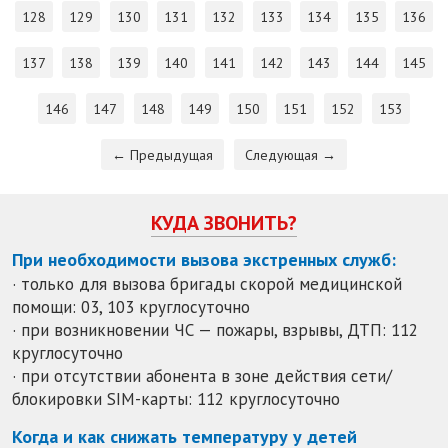
128
129
130
131
132
133
134
135
136
137
138
139
140
141
142
143
144
145
146
147
148
149
150
151
152
153
← Предыдущая
Следующая →
КУДА ЗВОНИТЬ?
При необходимости вызова экстренных служб:
· только для вызова бригады скорой медицинской
помощи: 03, 103 круглосуточно
· при возникновении ЧС — пожары, взрывы, ДТП: 112
круглосуточно
· при отсутствии абонента в зоне действия сети/
блокировки SIM-карты: 112 круглосуточно
Когда и как снижать температуру у детей