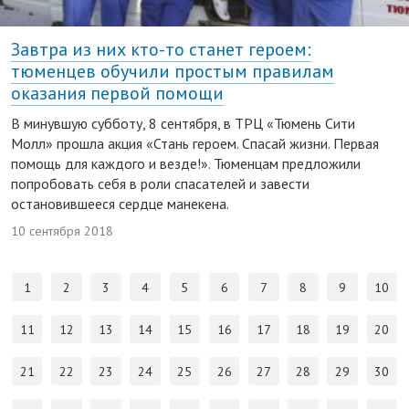
Завтра из них кто-то станет героем:
тюменцев обучили простым правилам
оказания первой помощи
В минувшую субботу, 8 сентября, в ТРЦ «Тюмень Сити
Молл» прошла акция «Стань героем. Спасай жизни. Первая
помощь для каждого и везде!». Тюменцам предложили
попробовать себя в роли спасателей и завести
остановившееся сердце манекена.
10 сентября 2018
1
2
3
4
5
6
7
8
9
10
11
12
13
14
15
16
17
18
19
20
21
22
23
24
25
26
27
28
29
30