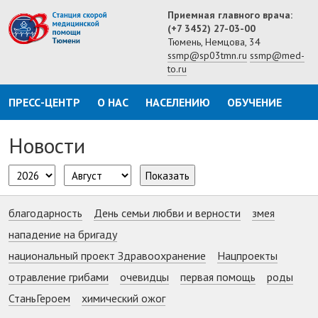
Приемная главного врача:
(+7 3452) 27-03-00
Тюмень, Немцова, 34
ssmp@sp03tmn.ru
ssmp@med-
to.ru
ПРЕСС-ЦЕНТР
О НАС
НАСЕЛЕНИЮ
ОБУЧЕНИЕ
Новости
Показать
благодарность
День семьи любви и верности
змея
нападение на бригаду
национальный проект Здравоохранение
Нацпроекты
отравление грибами
очевидцы
первая помощь
роды
СтаньГероем
химический ожог