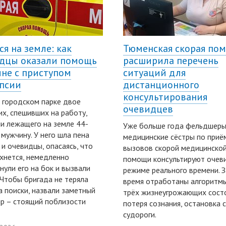
ся на земле: как
Тюменская скорая по
дцы оказали помощь
расширила перечень
не с приступом
ситуаций для
псии
дистанционного
консультирования
 городском парке двое
очевидцев
х, спешивших на работу,
и лежащего на земле 44-
Уже больше года фельдшеры
 мужчину. У него шла пена
медицинские сёстры по приё
, и очевидцы, опасаясь, что
вызовов скорой медицинско
хнется, немедленно
помощи консультируют очев
нули его на бок и вызвали
режиме реального времени. З
 Чтобы бригада не теряла
время отработаны алгоритм
а поиски, назвали заметный
трёх жизнеугрожающих состо
р – стоящий поблизости
потеря сознания, остановка 
судороги.