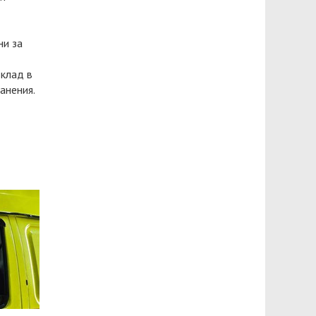
ни за
вклад в
анения.