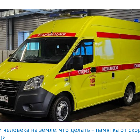
 человека на земле: что делать – памятка от ско
щи