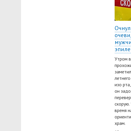
Очнул
очеви
мужчи
эпиле
Утром в
прохожи
заметил
летнего
изо рта
он задо
перевер
скорую.
время н
ориенти
храм.