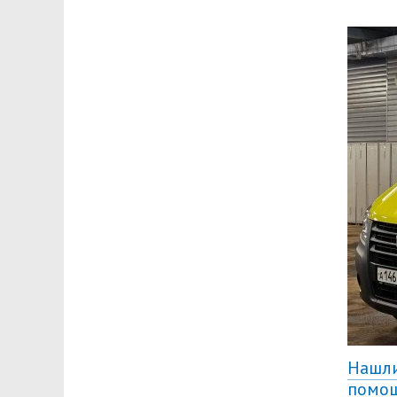
Нашли
помо