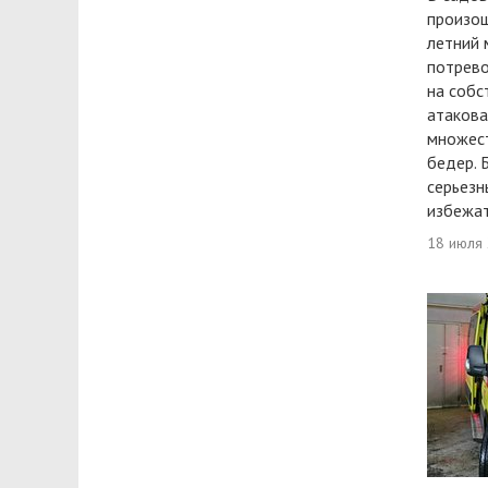
произош
летний 
потрево
на собс
атакова
множест
бедер. 
серьезн
избежат
18 июля