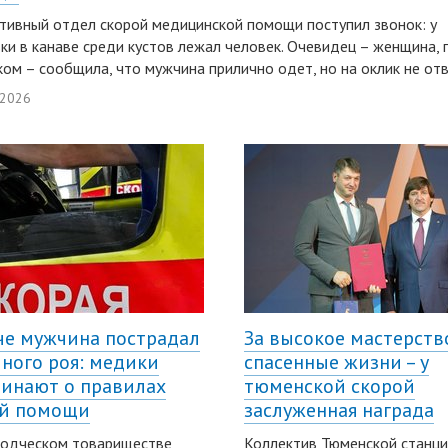
тивный отдел скорой медицинской помощи поступил звонок: у
ки в канаве среди кустов лежал человек. Очевидец – женщина, 
ком – сообщила, что мужчина прилично одет, но на оклик не отв
 2026
че мужчина пострадал
За высокое мастерств
иного роя: медики
спасенные жизни – у
инают о правилах
тюменской скорой
ой помощи
заслуженная награда
водческом товариществе
Коллектив Тюменской станц