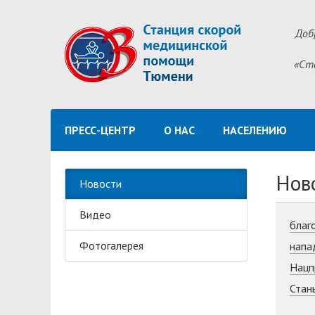
Доб
«Ст
ПРЕСС-ЦЕНТР
О НАС
НАСЕЛЕНИЮ
Нов
Новости
Видео
благ
Фотогалерея
напа
Нацп
Стан