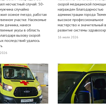
ел несчастный случай: 50-
скорой медицинской помощи
мужчина случайно
награжден Благодарностью
жил осиное гнездо, работая
администрации города Тюме
твенном участке. Насекомые
высокое профессиональное
ли дачника, нанеся
мастерство и значительный 
венные укусы в область
развитие системы здравоохр
Благодаря вызову скорой
16 июля 2026
ых последствий удалось
ь.
 2026