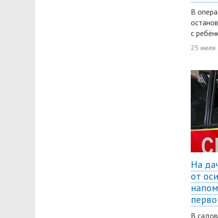
В опера
останов
с ребён
25 июля
На да
от ос
напом
перв
В садо