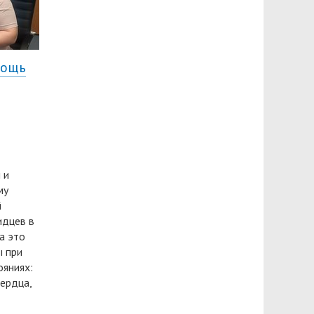
мощь
 и
му
й
идцев в
а это
ы при
яниях:
сердца,