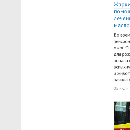
Жарки
помощ
лечен
масл
Во врем
пенсион
ожог. О
для роз
попала 
вспыхну
и живот
начала 
05 июля