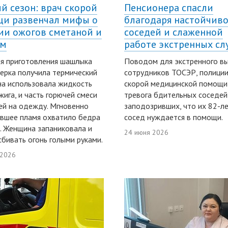
й сезон: врач скорой
Пенсионера спасли
и развенчал мифы о
благодаря настойчив
ии ожогов сметаной и
соседей и слаженной
ом
работе экстренных сл
я приготовления шашлыка
Поводом для экстренного в
ерка получила термический
сотрудников ТОСЭР, полиции
на использовала жидкость
скорой медицинской помощи
жига, и часть горючей смеси
тревога бдительных соседей
ей на одежду. Мгновенно
заподозривших, что их 82-л
вшее пламя охватило бедра
сосед нуждается в помощи.
. Женщина запаниковала и
24 июня 2026
сбивать огонь голыми руками.
 2026