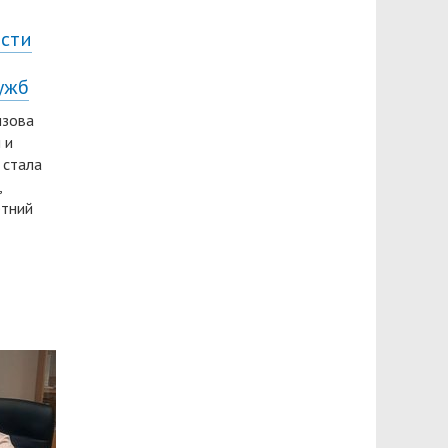
ости
ужб
ызова
 и
 стала
,
етний