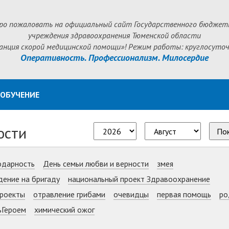
ро пожаловать на официальный сайт Государственного бюджет
учреждения здравоохранения Тюменской области
анция скорой медицинской помощи»! Режим работы: круглосуточ
Оперативность. Профессионализм. Милосердие
ОБУЧЕНИЕ
ости
По
одарность
День семьи любви и верности
змея
дение на бригаду
национальный проект Здравоохранение
роекты
отравление грибами
очевидцы
первая помощь
ро
ьГероем
химический ожог