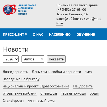
Приемная главного врача:
(+7 3452) 27-03-00
Тюмень, Немцова, 34
ssmp@sp03tmn.ru
ssmp@med-
to.ru
ПРЕСС-ЦЕНТР
О НАС
НАСЕЛЕНИЮ
ОБУЧЕНИЕ
Новости
Показать
благодарность
День семьи любви и верности
змея
нападение на бригаду
национальный проект Здравоохранение
Нацпроекты
отравление грибами
очевидцы
первая помощь
роды
СтаньГероем
химический ожог