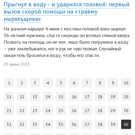
Прыгнул в воду – и ударился головой: первый
вызов скорой помощи на «травму
ныряльщика»
На дачном карьере 4 июня с мостика головой вниз нырнул
36-летний мужчина, спустя секунды он всплыл спиной вверх.
Позвать на помощь он не мог: лицо было погружено в воду
– уже захлебывался, ног и рук не чувствовал. Случайный
свидетель бросился в воду, чтобы его спасти.
05 июня 2023
1
2
3
4
5
6
7
8
9
10
11
12
13
14
15
16
17
18
19
20
21
22
23
24
25
26
27
28
29
30
31
32
33
34
35
36
37
38
39
40