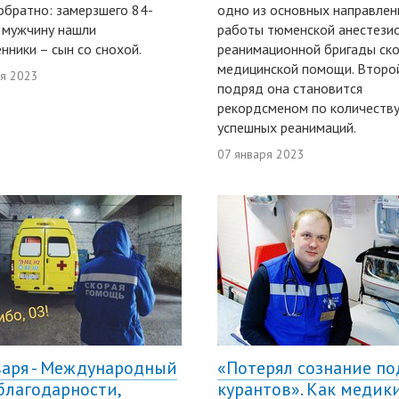
обратно: замерзшего 84-
одно из основных направлен
 мужчину нашли
работы тюменской анестези
нники – сын со снохой.
реанимационной бригады ск
медицинской помощи. Второ
ря 2023
подряд она становится
рекордсменом по количеств
успешных реанимаций.
07 января 2023
варя - Международный
«Потерял сознание по
благодарности,
курантов». Как медик