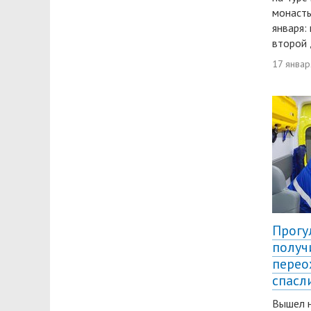
монасты
января:
второй 
17 январ
Прогу
получ
перео
спасл
Вышел н