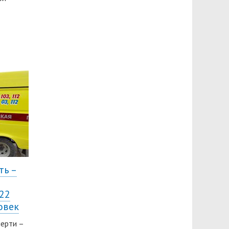
ть –
22
овек
мерти –