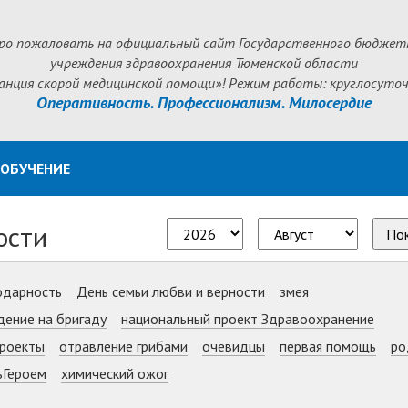
ро пожаловать на официальный сайт Государственного бюджет
учреждения здравоохранения Тюменской области
анция скорой медицинской помощи»! Режим работы: круглосуточ
Оперативность. Профессионализм. Милосердие
ОБУЧЕНИЕ
ости
По
одарность
День семьи любви и верности
змея
дение на бригаду
национальный проект Здравоохранение
роекты
отравление грибами
очевидцы
первая помощь
ро
ьГероем
химический ожог