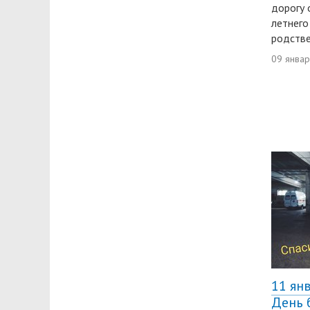
дорогу 
летнего
родстве
09 янва
11 ян
День 