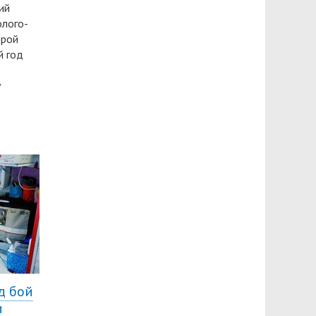
ий
олого-
орой
й год
у
д бой
и