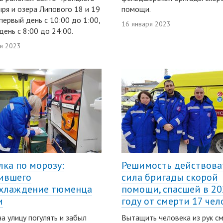
ря и озера Липового 18 и 19
помощи.
 первый день с 10:00 до 1:00,
16 января 2023
день с 8:00 до 24:00.
я 2023
лка по морозу:
Решимость действова
ившего
сила бригады скорой
хлаждение тюменца
помощи, спасшей в 20
и
году от смерти 17 чел
а улицу погулять и забыл
Вытащить человека из рук с