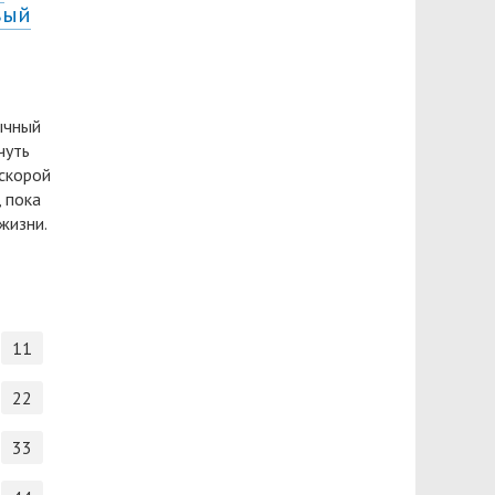
вый
ычный
чуть
 скорой
 пока
жизни.
11
22
33