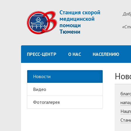
Доб
«Ст
ПРЕСС-ЦЕНТР
О НАС
НАСЕЛЕНИЮ
Нов
Новости
Видео
благ
Фотогалерея
напа
Нацп
Стан