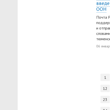
введе
ООН
Почта Р
поддер
и отпра
словами
тюменск
06 янва
1
12
23