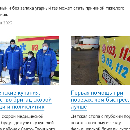
ный и без запаха угарный газ может стать причиной тяжелого
ния.
ря 2023
нские купания:
Первая помощь при
ство бригад скорой
порезах: чем быстрее,
и и поликлиник
лучше
 скорой медицинской
Детская стопа с глубоким по
будут дежурить у купелей
повод к ночному выезду
 в районах Свято-Троицкого
фельдшерской бригады скор