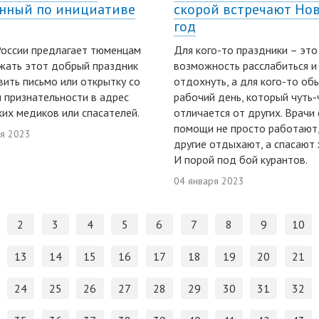
нный по инициативе
скорой встречают Но
год
оссии предлагает тюменцам
Для кого-то праздники – это
жать этот добрый праздник
возможность расслабиться и
вить письмо или открытку со
отдохнуть, а для кого-то об
 признательности в адрес
рабочий день, который чуть-
их медиков или спасателей.
отличается от других. Врачи
помощи не просто работают,
ря 2023
другие отдыхают, а спасают 
И порой под бой курантов.
04 января 2023
2
3
4
5
6
7
8
9
10
13
14
15
16
17
18
19
20
21
24
25
26
27
28
29
30
31
32