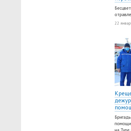
Бесцвет
отравле
22 янва
Креще
дежур
помощ
Бригады
помощи 
на Туре