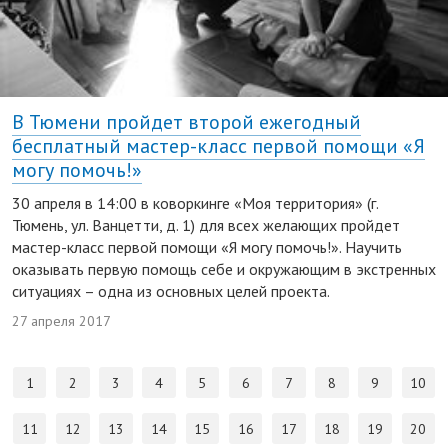
В Тюмени пройдет второй ежегодный
бесплатный мастер-класс первой помощи «Я
могу помочь!»
30 апреля в 14:00 в коворкинге «Моя территория» (г.
Тюмень, ул. Ванцетти, д. 1) для всех желающих пройдет
мастер-класс первой помощи «Я могу помочь!». Научить
оказывать первую помощь себе и окружающим в экстренных
ситуациях – одна из основных целей проекта.
27 апреля 2017
1
2
3
4
5
6
7
8
9
10
11
12
13
14
15
16
17
18
19
20