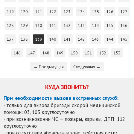
119
120
121
122
123
124
125
126
127
128
129
130
131
132
133
134
135
136
137
138
139
140
141
142
143
144
145
146
147
148
149
150
151
152
153
← Предыдущая
Следующая →
КУДА ЗВОНИТЬ?
При необходимости вызова экстренных служб:
· только для вызова бригады скорой медицинской
помощи: 03, 103 круглосуточно
· при возникновении ЧС — пожары, взрывы, ДТП: 112
круглосуточно
· при отсутствии абонента в зоне действия сети/