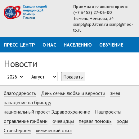
Приемная главного врача:
(+7 3452) 27-03-00
Тюмень, Немцова, 34
ssmp@sp03tmn.ru
ssmp@med-
to.ru
ПРЕСС-ЦЕНТР
О НАС
НАСЕЛЕНИЮ
ОБУЧЕНИЕ
Новости
Показать
благодарность
День семьи любви и верности
змея
нападение на бригаду
национальный проект Здравоохранение
Нацпроекты
отравление грибами
очевидцы
первая помощь
роды
СтаньГероем
химический ожог