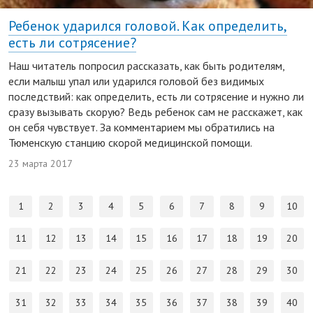
Ребенок ударился головой. Как определить,
есть ли сотрясение?
Наш читатель попросил рассказать, как быть родителям,
если малыш упал или ударился головой без видимых
последствий: как определить, есть ли сотрясение и нужно ли
сразу вызывать скорую? Ведь ребенок сам не расскажет, как
он себя чувствует. За комментарием мы обратились на
Тюменскую станцию скорой медицинской помощи.
23 марта 2017
1
2
3
4
5
6
7
8
9
10
11
12
13
14
15
16
17
18
19
20
21
22
23
24
25
26
27
28
29
30
31
32
33
34
35
36
37
38
39
40