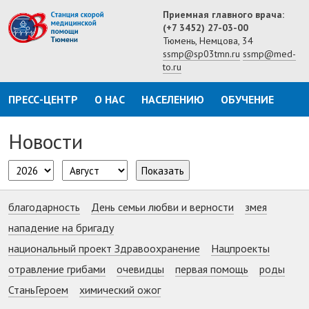
Приемная главного врача:
(+7 3452) 27-03-00
Тюмень, Немцова, 34
ssmp@sp03tmn.ru
ssmp@med-
to.ru
ПРЕСС-ЦЕНТР
О НАС
НАСЕЛЕНИЮ
ОБУЧЕНИЕ
Новости
Показать
благодарность
День семьи любви и верности
змея
нападение на бригаду
национальный проект Здравоохранение
Нацпроекты
отравление грибами
очевидцы
первая помощь
роды
СтаньГероем
химический ожог