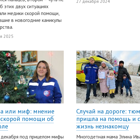
27 декабря 2024
Об этих двух ситуациях
али медики скорой помощи,
шие в новогодние каникулы
рства.
ря 2025
а или миф: мнение
Случай на дороге: тю
 скорой помощи об
пришла на помощь и 
оле
жизнь незнакомцу
 декабря под прицелом мифы
Многодетная мама Элина Ив