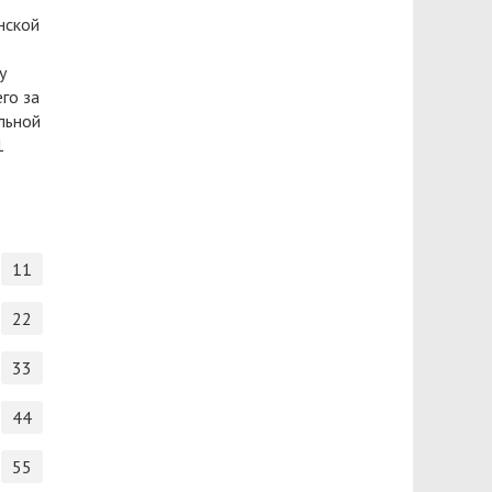
нской
у
го за
льной
1
11
22
33
44
55