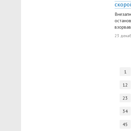
скоро
Внезапн
останов
взорвав
23 дека
1
12
23
34
45