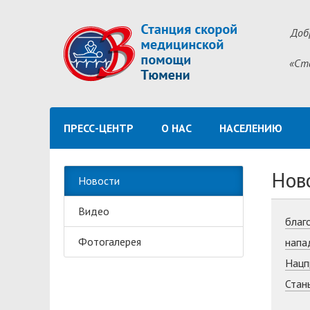
Доб
«Ст
ПРЕСС-ЦЕНТР
О НАС
НАСЕЛЕНИЮ
Нов
Новости
Видео
благ
Фотогалерея
напа
Нацп
Стан