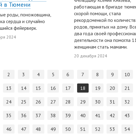
Фельдшер Ксения Князева,
й в Тюмени
работающая в бригаде тюме
скорой помощи, стала
ые роды, поножовщина,
рекордсменкой по количеств
ка сердца и случайно
родов, принятых на дому. Все
шийся фейерверк.
два года своей профессиона
бря 2024
деятельности она помогла 1
женщинам стать мамами.
20 декабря 2024
2
3
4
5
6
7
8
9
10
13
14
15
16
17
18
19
20
21
24
25
26
27
28
29
30
31
32
35
36
37
38
39
40
41
42
43
46
47
48
49
50
51
52
53
54