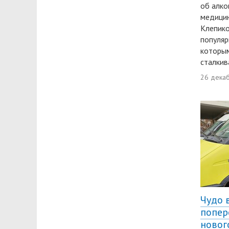
об алко
медици
Клепико
популяр
которым
сталкив
26 дека
Чудо 
попер
новог