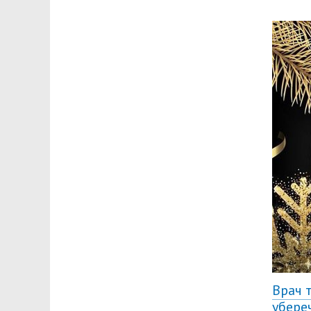
Врач 
убере