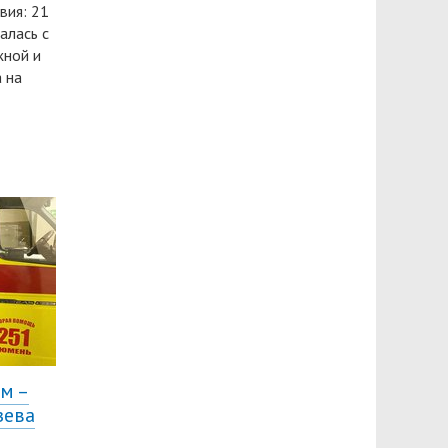
вия: 21
алась с
жной и
 на
м –
зева