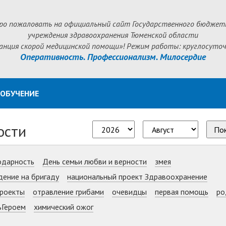
ро пожаловать на официальный сайт Государственного бюджет
учреждения здравоохранения Тюменской области
анция скорой медицинской помощи»! Режим работы: круглосуточ
Оперативность. Профессионализм. Милосердие
ОБУЧЕНИЕ
ости
По
одарность
День семьи любви и верности
змея
дение на бригаду
национальный проект Здравоохранение
роекты
отравление грибами
очевидцы
первая помощь
ро
ьГероем
химический ожог