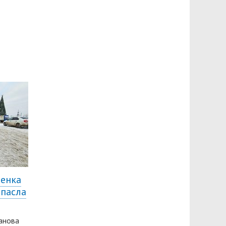
менка
спасла
анова