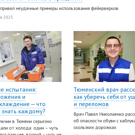
привел неудачные примеры использования фейерверков
ря 2025
е испытания:
Тюменский врач расск
ожения и
как уберечь себя от у
хлаждение — что
и переломов
 знать каждому?
Врач Павел Николаенко расс
об опасности обуви с каблук
жчин в Тюмени серьезно
скользких дорожках
али от холода: один – чуть
лся пальцев, второй – чуть не