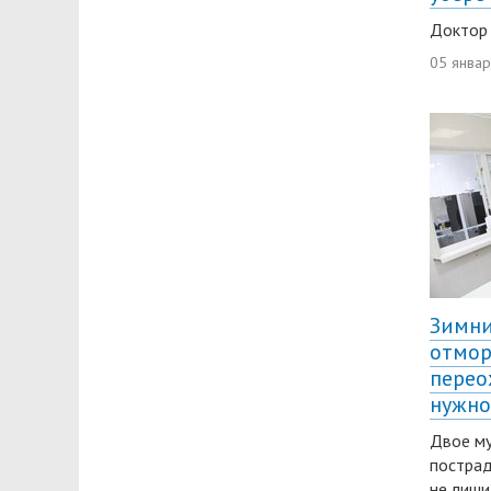
Доктор 
05 янва
Зимни
отмор
перео
нужно
Двое му
пострад
не лиши