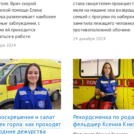
голе. Врач скорой
стала свидетелем происшест
нской помощи Елена
июля на машине она возвращ
ва развенчивает наиболее
семьей с прогулки по набере
ные заблуждения, с
заметила лежащего человека
и ей приходится
противоположной обочине.
аться в работе.
24 декабря 2024
бря 2024
воскрешения и салат
Рекордсменка по рода
ек горла: как проходят
фельдшер Ксения Кня
одние дежурства