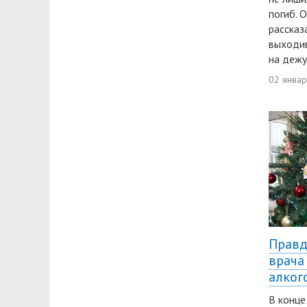
погиб. 
рассказ
выходив
на дежу
02 янва
Правд
врача
алког
В конце