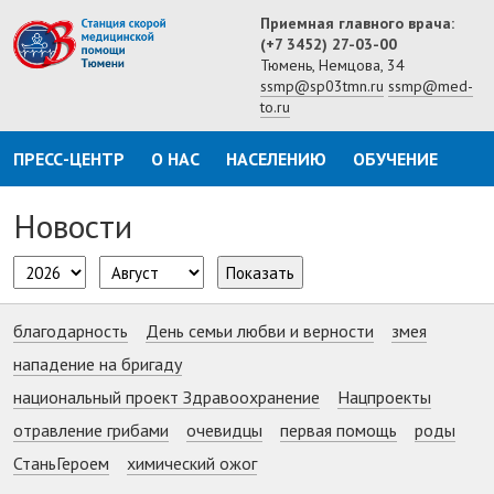
Приемная главного врача:
(+7 3452) 27-03-00
Тюмень, Немцова, 34
ssmp@sp03tmn.ru
ssmp@med-
to.ru
ПРЕСС-ЦЕНТР
О НАС
НАСЕЛЕНИЮ
ОБУЧЕНИЕ
Новости
Показать
благодарность
День семьи любви и верности
змея
нападение на бригаду
национальный проект Здравоохранение
Нацпроекты
отравление грибами
очевидцы
первая помощь
роды
СтаньГероем
химический ожог