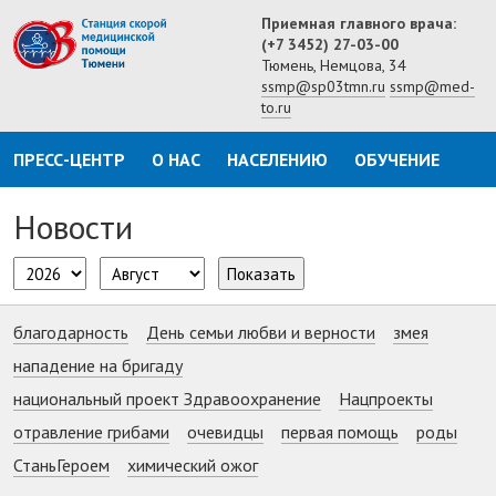
Приемная главного врача:
(+7 3452) 27-03-00
Тюмень, Немцова, 34
ssmp@sp03tmn.ru
ssmp@med-
to.ru
ПРЕСС-ЦЕНТР
О НАС
НАСЕЛЕНИЮ
ОБУЧЕНИЕ
Новости
Показать
благодарность
День семьи любви и верности
змея
нападение на бригаду
национальный проект Здравоохранение
Нацпроекты
отравление грибами
очевидцы
первая помощь
роды
СтаньГероем
химический ожог