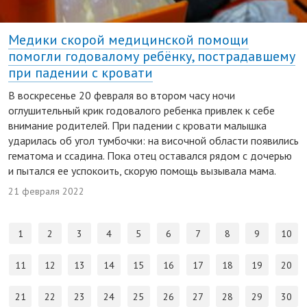
Медики скорой медицинской помощи
помогли годовалому ребёнку, пострадавшему
при падении с кровати
В воскресенье 20 февраля во втором часу ночи
оглушительный крик годовалого ребенка привлек к себе
внимание родителей. При падении с кровати малышка
ударилась об угол тумбочки: на височной области появились
гематома и ссадина. Пока отец оставался рядом с дочерью
и пытался ее успокоить, скорую помощь вызывала мама.
21 февраля 2022
1
2
3
4
5
6
7
8
9
10
11
12
13
14
15
16
17
18
19
20
21
22
23
24
25
26
27
28
29
30