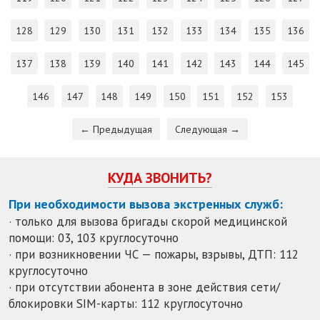
128
129
130
131
132
133
134
135
136
137
138
139
140
141
142
143
144
145
146
147
148
149
150
151
152
153
← Предыдущая
Следующая →
КУДА ЗВОНИТЬ?
При необходимости вызова экстренных служб:
· только для вызова бригады скорой медицинской
помощи: 03, 103 круглосуточно
· при возникновении ЧС — пожары, взрывы, ДТП: 112
круглосуточно
· при отсутствии абонента в зоне действия сети/
блокировки SIM-карты: 112 круглосуточно