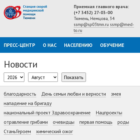
Приемная главного врача:
(+7 3452) 27-03-00
Тюмень, Немцова, 34
ssmp@sp03tmn.ru
ssmp@med-
to.ru
ПРЕСС-ЦЕНТР
О НАС
НАСЕЛЕНИЮ
ОБУЧЕНИЕ
Новости
Показать
благодарность
День семьи любви и верности
змея
нападение на бригаду
национальный проект Здравоохранение
Нацпроекты
отравление грибами
очевидцы
первая помощь
роды
СтаньГероем
химический ожог