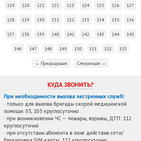
119
120
121
122
123
124
125
126
127
128
129
130
131
132
133
134
135
136
137
138
139
140
141
142
143
144
145
146
147
148
149
150
151
152
153
← Предыдущая
Следующая →
КУДА ЗВОНИТЬ?
При необходимости вызова экстренных служб:
· только для вызова бригады скорой медицинской
помощи: 03, 103 круглосуточно
· при возникновении ЧС — пожары, взрывы, ДТП: 112
круглосуточно
· при отсутствии абонента в зоне действия сети/
блокировки SIM-карты: 112 круглосуточно