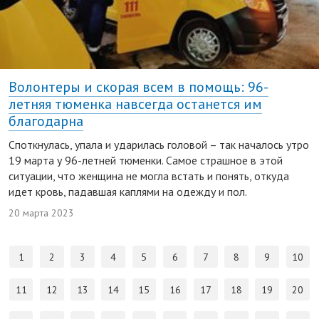
Волонтеры и скорая всем в помощь: 96-
летняя тюменка навсегда останется им
благодарна
Споткнулась, упала и ударилась головой – так началось утро
19 марта у 96-летней тюменки. Самое страшное в этой
ситуации, что женщина не могла встать и понять, откуда
идет кровь, падавшая каплями на одежду и пол.
20 марта 2023
1
2
3
4
5
6
7
8
9
10
11
12
13
14
15
16
17
18
19
20