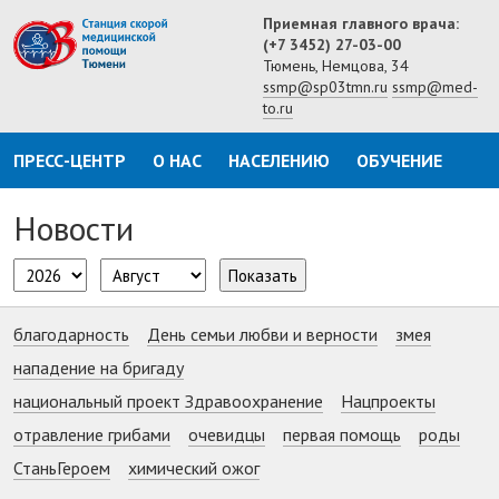
Приемная главного врача:
(+7 3452) 27-03-00
Тюмень, Немцова, 34
ssmp@sp03tmn.ru
ssmp@med-
to.ru
ПРЕСС-ЦЕНТР
О НАС
НАСЕЛЕНИЮ
ОБУЧЕНИЕ
Новости
Показать
благодарность
День семьи любви и верности
змея
нападение на бригаду
национальный проект Здравоохранение
Нацпроекты
отравление грибами
очевидцы
первая помощь
роды
СтаньГероем
химический ожог