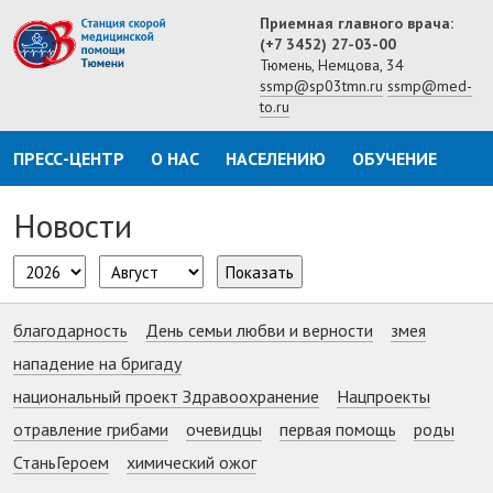
Приемная главного врача:
(+7 3452) 27-03-00
Тюмень, Немцова, 34
ssmp@sp03tmn.ru
ssmp@med-
to.ru
ПРЕСС-ЦЕНТР
О НАС
НАСЕЛЕНИЮ
ОБУЧЕНИЕ
Новости
Показать
благодарность
День семьи любви и верности
змея
нападение на бригаду
национальный проект Здравоохранение
Нацпроекты
отравление грибами
очевидцы
первая помощь
роды
СтаньГероем
химический ожог