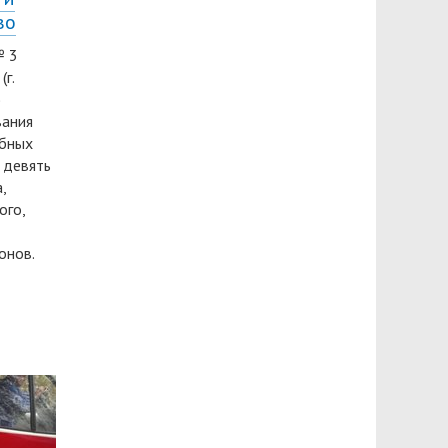
во
№ 3
г.
)
вания
ебных
 девять
,
ого,
онов.