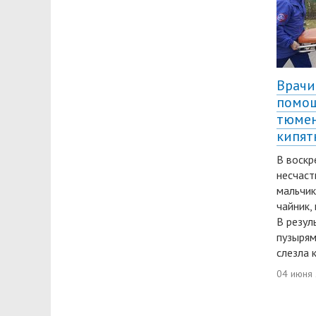
Врачи
помощ
тюмен
кипят
В воскр
несчаст
мальчик
чайник,
В резул
пузырям
слезла 
04 июня