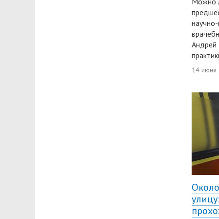
Можно л
предшес
научно-
врачеб
Андрей 
практик
14 июня
Около
улицу
прохо