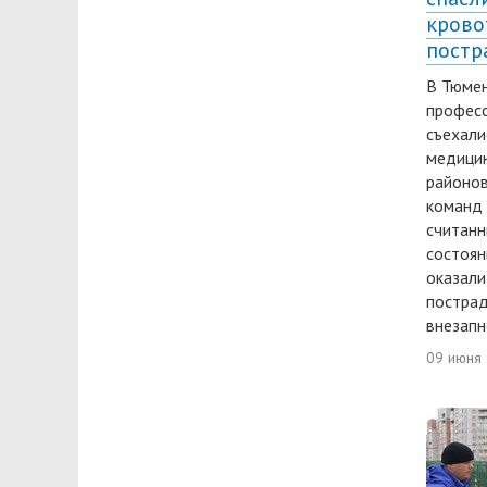
крово
постр
В Тюмен
професс
съехали
медицин
районов
команд 
считанн
состоян
оказали
пострад
внезапн
09 июня