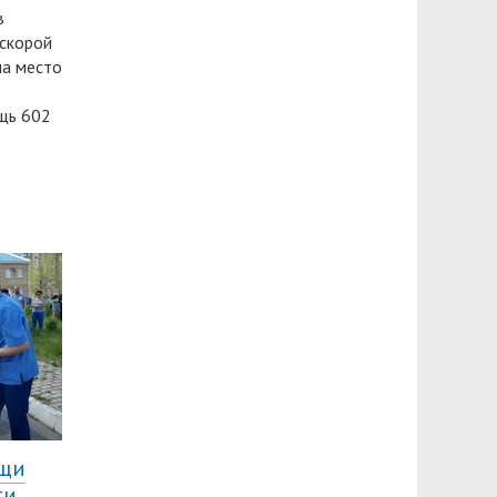
в
скорой
на место
щь 602
ощи
ти