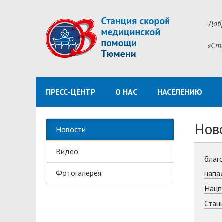
Доб
«Ст
ПРЕСС-ЦЕНТР
О НАС
НАСЕЛЕНИЮ
Нов
Новости
Видео
благ
Фотогалерея
напа
Нацп
Стан