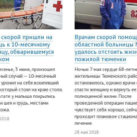
 скорой пришли на
Врачам скорой помощ
ь к 10-месячному
областной больницы 
цу, обварившемуся
удалось отстоять жиз
ком
пожилой тюменки
есенье, 3 июня, произошел
Ночью 7 мая сердце 68-летн
ный случай — 10-месячный
жительницы Тюменского рай
 уронил на себя вскипевший
остановилось, однако врачи 
 который стоял на краю стола.
спасти женщину и вернуть ее
ьтате у малыша покрылись
полноценной жизни. После
и шея и грудь, местами
проведенной операции паци
кожа.
чувствует себя хорошо, сейч
проходит плановое стацион
 2018
лечение.
28 мая 2018