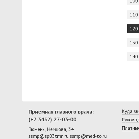
100
110
120
130
140
Приемная главного врача:
Куда зв
(+7 3452) 27-03-00
Руково
Платные
Тюмень, Немцова, 34
ssmp@sp03tmn.ru
ssmp@med-to.ru