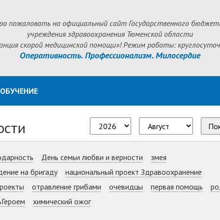
ро пожаловать на официальный сайт Государственного бюджет
учреждения здравоохранения Тюменской области
анция скорой медицинской помощи»! Режим работы: круглосуточ
Оперативность. Профессионализм. Милосердие
ОБУЧЕНИЕ
ости
По
одарность
День семьи любви и верности
змея
дение на бригаду
национальный проект Здравоохранение
роекты
отравление грибами
очевидцы
первая помощь
ро
ьГероем
химический ожог