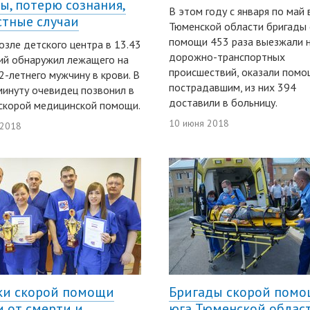
ы, потерю сознания,
В этом году с января по май 
стные случаи
Тюменской области бригады 
помощи 453 раза выезжали 
озле детского центра в 13.43
дорожно-транспортных
ий обнаружил лежащего на
происшествий, оказали помо
2-летнего мужчину в крови. В
пострадавшим, из них 394
минуту очевидец позвонил в
доставили в больницу.
скорой медицинской помощи.
10 июня 2018
 2018
и скорой помощи
Бригады скорой пом
и от смерти и
юга Тюменской облас