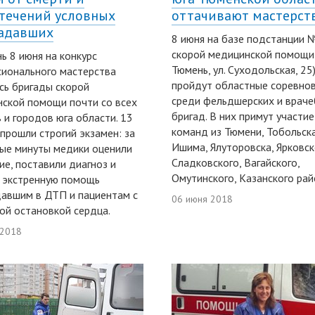
течений условных
оттачивают мастерст
адавших
8 июня на базе подстанции 
скорой медицинской помощи (
ь 8 июня на конкурс
Тюмень, ул. Суходольская, 25
ионального мастерства
пройдут областные соревно
сь бригады скорой
среди фельдшерских и врач
ской помощи почти со всех
бригад. В них примут участие
 и городов юга области. 13
команд из Тюмени, Тобольска
прошли строгий экзамен: за
Ишима, Ялуторовска, Ярковск
ые минуты медики оценили
Сладковского, Вагайского,
ие, поставили диагноз и
Омутинского, Казанского рай
 экстренную помощь
авшим в ДТП и пациентам с
06 июня 2018
ой остановкой сердца.
 2018