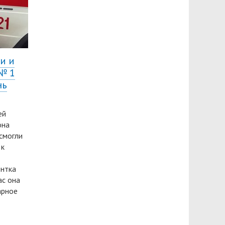
и и
№ 1
нь
ей
она
смогли
 к
ентка
ас она
арное