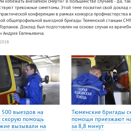
и избежать внезапной смерти? В большинстве случаев - да, так
твуют тревожные симптомы. Этой теме посвятил свой доклад 
практической конференции в рамках конкурса профмастерства 
ной общепрофильной выездной бригады Тюменской станции СМ
Горланов. Доклад был подготовлен на основе случая из врачеб
и Андрея Евгеньевича.
 2018
 500 выездов на
Тюменские бригады с
: скорую помощь
помощи приезжают н
жие вызывали на
за 8,8 минут