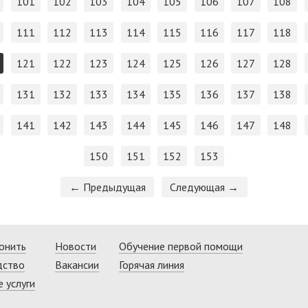
101
102
103
104
105
106
107
108
111
112
113
114
115
116
117
118
121
122
123
124
125
126
127
128
131
132
133
134
135
136
137
138
141
142
143
144
145
146
147
148
150
151
152
153
← Предыдущая
Следующая →
онить
Новости
Обучение первой помощи
дство
Вакансии
Горячая линия
 услуги