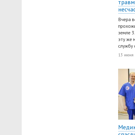
травм
несча
Вчера в
прохож
земле 3
эту же 
службу 
13 июня
Медик
спасл