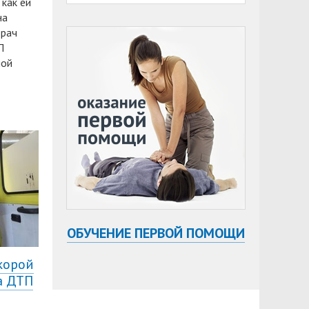
 как ей
на
врач
П
ной
ОБУЧЕНИЕ ПЕРВОЙ ПОМОЩИ
корой
а ДТП