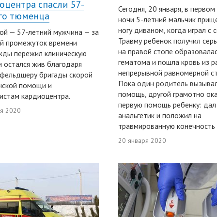
оцентра спасли 57-
Сегодня, 20 января, в первом
го тюменца
ночи 5-летний мальчик прищ
ногу диваном, когда играл с с
ой — 57-летний мужчина — за
Травму ребенок получил серь
й промежуток времени
на правой стопе образовала
жды пережил клиническую
гематома и пошла кровь из р
и остался жив благодаря
непрерывной равномерной ст
 фельдшеру бригады скорой
Пока один родитель вызыва
нской помощи и
помощь, другой грамотно ок
истам кардиоцентра.
первую помощь ребенку: дал
ря 2020
анальгетик и положил на
травмированную конечность 
20 января 2020