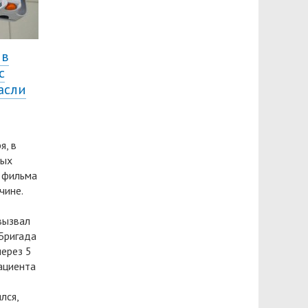
 в
с
асли
я, в
вых
 фильма
чине.
вызвал
Бригада
через 5
ациента
лся,