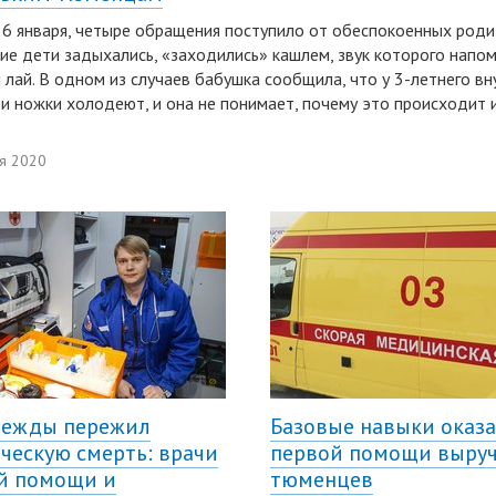
26 января, четыре обращения поступило от обеспокоенных род
ие дети задыхались, «заходились» кашлем, звук которого напо
 лай. В одном из случаев бабушка сообщила, что у 3-летнего вн
, и ножки холодеют, и она не понимает, почему это происходит и
я 2020
режды пережил
Базовые навыки оказ
ческую смерть: врачи
первой помощи выру
й помощи и
тюменцев