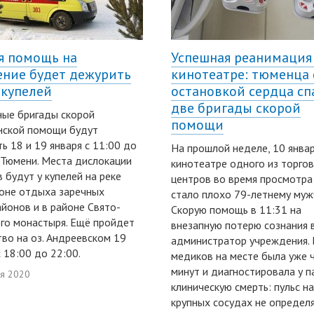
я помощь на
Успешная реанимация
ние будет дежурить
кинотеатре: тюменца 
 купелей
остановкой сердца сп
две бригады скорой
ые бригады скорой
помощи
нской помощи будут
ь 18 и 19 января с 11:00 до
На прошлой неделе, 10 январ
 Тюмени. Места дислокации
кинотеатре одного из торго
 будут у купелей на реке
центров во время просмотра
зоне отдыха заречных
стало плохо 79-летнему муж
йонов и в районе Свято-
Скорую помощь в 11:31 на
го монастыря. Ещё пройдет
внезапную потерю сознания 
во на оз. Андреевском 19
администратор учреждения. 
с 18:00 до 22:00.
медиков на месте была уже 
минут и диагностировала у п
ря 2020
клиническую смерть: пульс на
крупных сосудах не определя