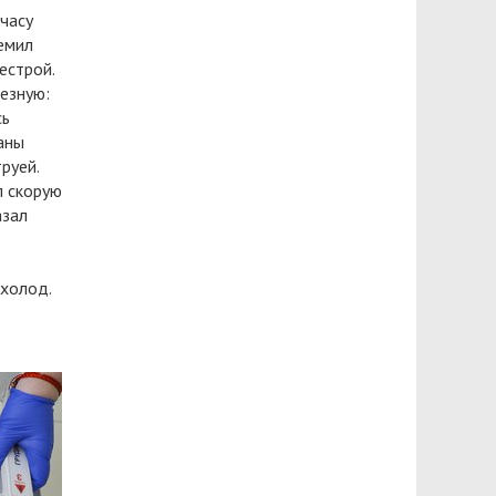
 часу
емил
естрой.
езную:
сь
аны
руей.
л скорую
азал
холод.