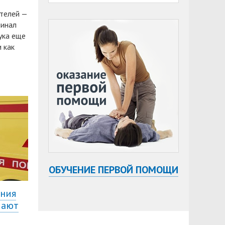
ителей —
минал
ука еще
 как
ОБУЧЕНИЕ ПЕРВОЙ ПОМОЩИ
ания
чают