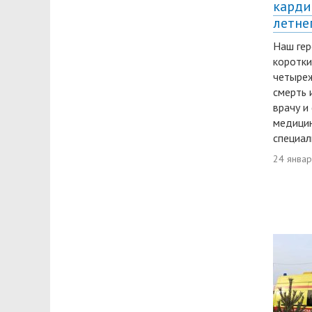
карди
летне
Наш гер
коротки
четыре
смерть 
врачу и
медици
специал
24 янва