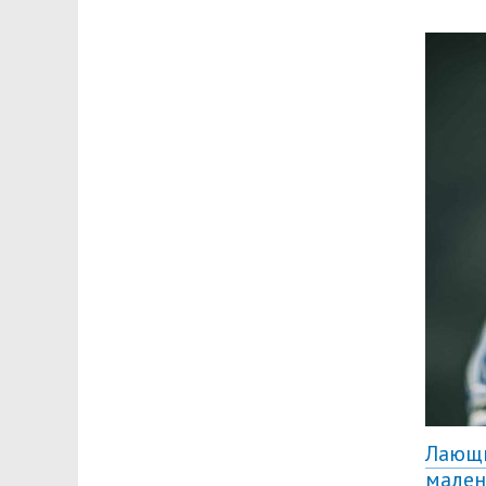
Лающи
мале