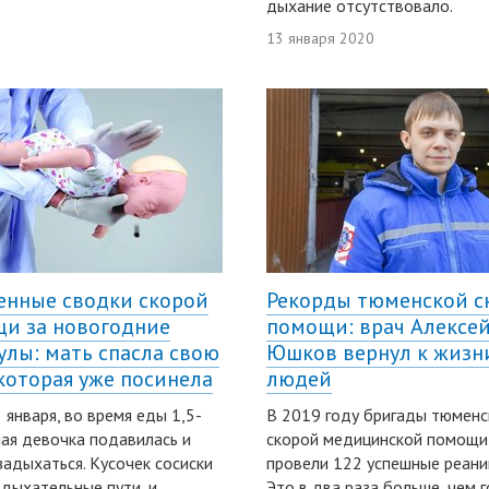
дыхание отсутствовало.
13 января 2020
енные сводки скорой
Рекорды тюменской с
и за новогодние
помощи: врач Алексе
улы: мать спасла свою
Юшков вернул к жизн
 которая уже посинела
людей
8 января, во время еды 1,5-
В 2019 году бригады тюменс
ая девочка подавилась и
скорой медицинской помощи
задыхаться. Кусочек сосиски
провели 122 успешные реани
 дыхательные пути, и
Это в два раза больше, чем 