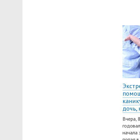
Экстр
помощ
каник
дочь,
Вчера, 
годовал
начала 
попал в