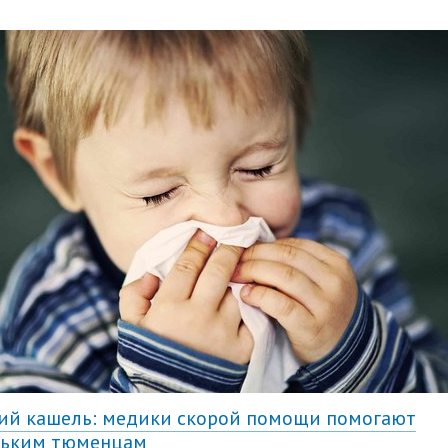
й кашель: медики скорой помощи помогают
ньким тюменцам