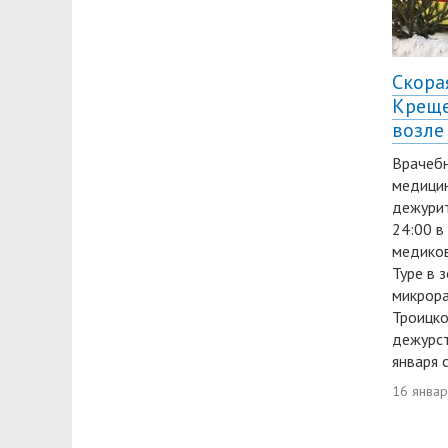
Скора
Креще
возле
Врачебн
медици
дежурит
24:00 в
медиков
Туре в 
микрора
Троицко
дежурст
января 
16 янва