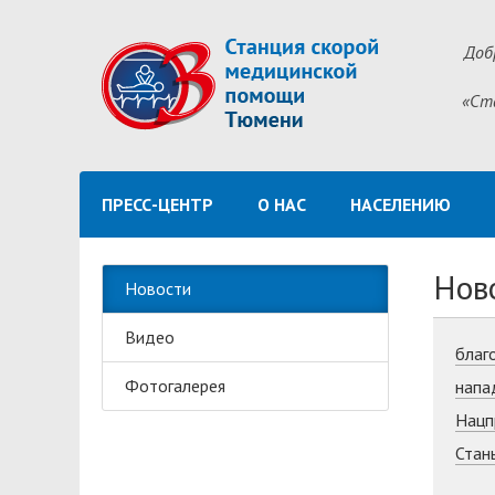
Доб
«Ст
ПРЕСС-ЦЕНТР
О НАС
НАСЕЛЕНИЮ
Нов
Новости
Видео
благ
Фотогалерея
напа
Нацп
Стан