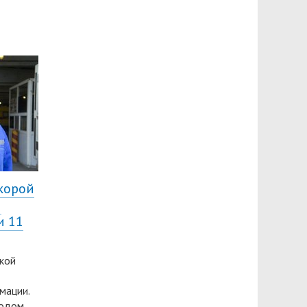
корой
й
и 11
кой
мации.
годом