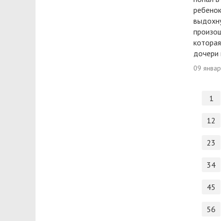
ребенок
выдохну
произош
которая
дочери 
09 янва
1
12
23
34
45
56