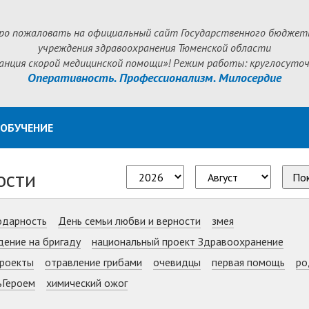
ро пожаловать на официальный сайт Государственного бюджет
учреждения здравоохранения Тюменской области
анция скорой медицинской помощи»! Режим работы: круглосуточ
Оперативность. Профессионализм. Милосердие
ОБУЧЕНИЕ
ости
По
одарность
День семьи любви и верности
змея
дение на бригаду
национальный проект Здравоохранение
роекты
отравление грибами
очевидцы
первая помощь
ро
ьГероем
химический ожог