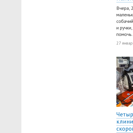
Вчера, 
маленьк
собачий
и ручки
помочь.
27 январ
Четы
клини
скоро