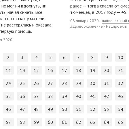
 не мог ни вдохнуть, ни
ранее — тогда спасли от сме
ть, начал синеть. Все
тюменцев, в 2017 году — 45.
ло на глазах у матери,
08 января 2020 ·
национальный 
 не растерялась и оказала
Здравоохранение
·
Нацпроекты
первую помощь.
ря 2020
2
3
4
5
6
7
8
9
10
13
14
15
16
17
18
19
20
21
24
25
26
27
28
29
30
31
32
35
36
37
38
39
40
41
42
43
46
47
48
49
50
51
52
53
54
57
58
59
60
61
62
63
64
65