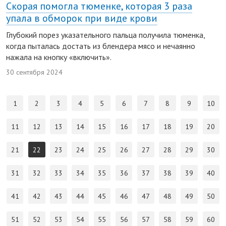
Скорая помогла тюменке, которая 3 раза
упала в обморок при виде крови
Глубокий порез указательного пальца получила тюменка,
когда пыталась достать из блендера мясо и нечаянно
нажала на кнопку «включить».
30 сентября 2024
1
2
3
4
5
6
7
8
9
10
11
12
13
14
15
16
17
18
19
20
21
22
23
24
25
26
27
28
29
30
31
32
33
34
35
36
37
38
39
40
41
42
43
44
45
46
47
48
49
50
51
52
53
54
55
56
57
58
59
60