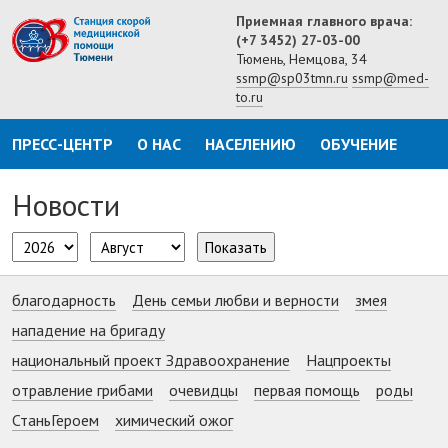
Приемная главного врача:
(+7 3452) 27-03-00
Тюмень, Немцова, 34
ssmp@sp03tmn.ru
ssmp@med-
to.ru
ПРЕСС-ЦЕНТР
О НАС
НАСЕЛЕНИЮ
ОБУЧЕНИЕ
Новости
Показать
благодарность
День семьи любви и верности
змея
нападение на бригаду
национальный проект Здравоохранение
Нацпроекты
отравление грибами
очевидцы
первая помощь
роды
СтаньГероем
химический ожог