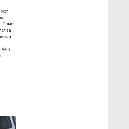
 мог
ую
. Помог
лся за
диный
:44 и
 с