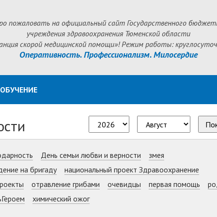
ро пожаловать на официальный сайт Государственного бюджет
учреждения здравоохранения Тюменской области
анция скорой медицинской помощи»! Режим работы: круглосуточ
Оперативность. Профессионализм. Милосердие
ОБУЧЕНИЕ
ости
По
одарность
День семьи любви и верности
змея
дение на бригаду
национальный проект Здравоохранение
роекты
отравление грибами
очевидцы
первая помощь
ро
ьГероем
химический ожог