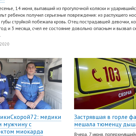
есенье, 14 июня, выпавший из прогулочной коляски и ударивший
льт ребенок получил серьезные повреждения: из распухшего нос
 губы струйкой побежала кровь. Отец пострадавшей девочки, к
 год и 3 месяца, счел ее состояние довольно опасным и вызвал 
.
 2020
икиСкорой72: медики
Застрявшая в горле ф
и мужчину с
мешала тюменцу дыш
ктом миокарда
Вчера, 7 июня, поперхнувший