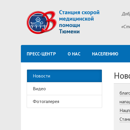
Доб
«Ст
ПРЕСС-ЦЕНТР
О НАС
НАСЕЛЕНИЮ
Нов
Новости
Видео
благ
Фотогалерея
напа
Нацп
Стан