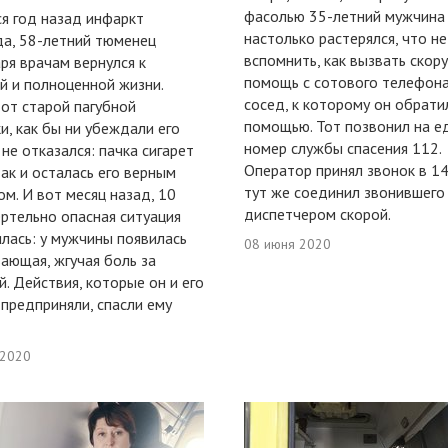
фасолью 35-летний мужчина
я год назад инфаркт
настолько растерялся, что не
а, 58-летний тюменец
вспомнить, как вызвать скор
ря врачам вернулся к
помощь с сотового телефона
й и полноценной жизни.
сосед, к которому он обрати
от старой пагубной
помощью. Тот позвонил на е
и, как бы ни убеждали его
номер службы спасения 112.
 не отказался: пачка сигарет
Оператор принял звонок в 14
так и осталась его верным
тут же соединил звонившего
ом. И вот месяц назад, 10
диспетчером скорой.
ертельно опасная ситуация
лась: у мужчины появилась
08 июня 2020
ающая, жгучая боль за
й. Действия, которые он и его
предприняли, спасли ему
 2020