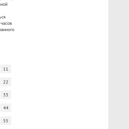
ьной
ься
 часов
манного
11
22
33
44
55