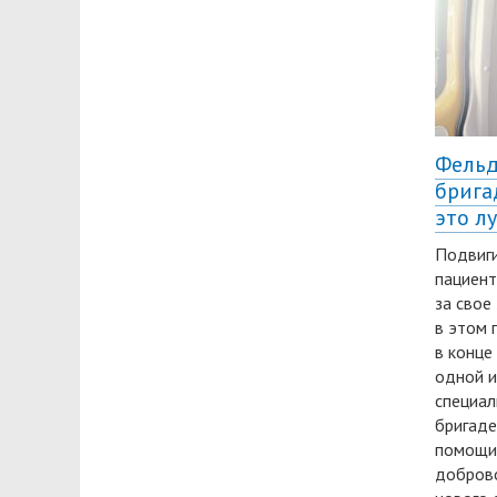
Фельд
брига
это л
Подвиги
пациент
за свое
в этом 
в конце
одной и
специал
бригаде
помощи.
доброво