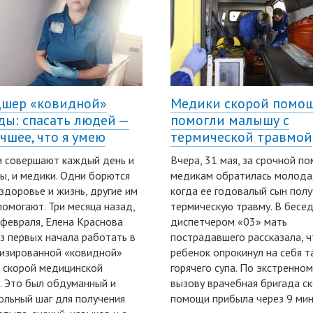
шер «ковидной»
Медики скорой помо
ды: спасать людей —
помогли малышу с
учшее, что я умею
термической травмой
 совершают каждый день и
Вчера, 31 мая, за срочной п
ы, и медики. Одни борются
медикам обратилась молода
 здоровье и жизнь, другие им
когда ее годовалый сын пол
помогают. Три месяца назад,
термическую травму. В бесед
 февраля, Елена Краснова
диспетчером «03» мать
з первых начала работать в
пострадавшего рассказала, ч
изированной «ковидной»
ребенок опрокинул на себя т
 скорой медицинской
горячего супа. По экстренном
 Это был обдуманный и
вызову врачебная бригада с
льный шаг для получения
помощи прибыла через 9 мин