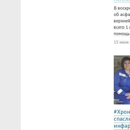
В воскр
об асфа
верхней
всего 1
помощь
15 июня
#Хрон
спасл
инфар