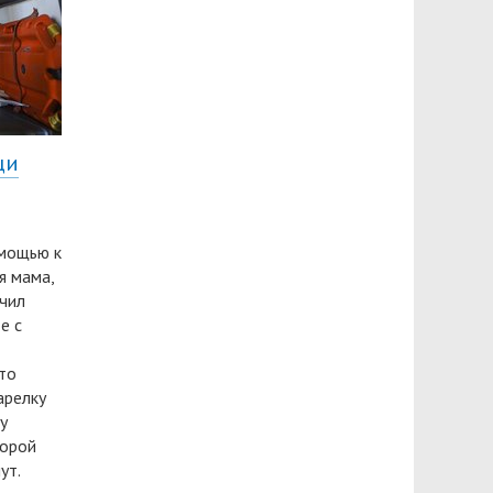
щи
омощью к
я мама,
учил
е с
то
арелку
у
корой
ут.