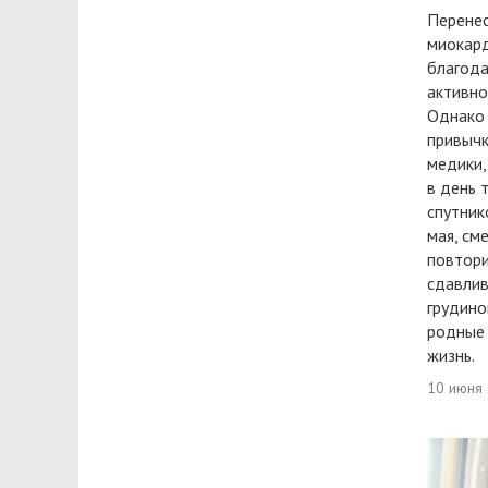
Перенес
миокард
благода
активно
Однако 
привычк
медики,
в день 
спутник
мая, см
повтори
сдавлив
грудино
родные 
жизнь.
10 июня