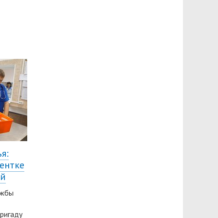
я:
ентке
ой
ужбы
ригаду