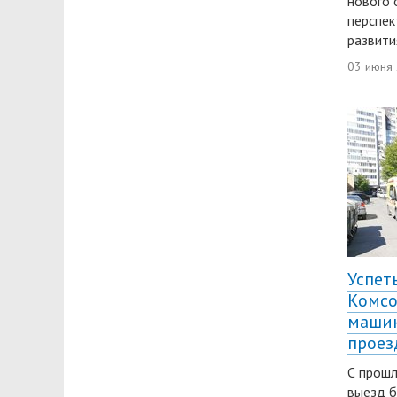
нового 
перспек
развити
03 июня
Успеть
Комсо
маши
проез
С прошл
выезд б