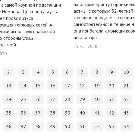
на острый приступ бронхиал
с самой крупной подстанции
астмы, с которым 52-летней
у Немцова. До конца августа
женщине не удалось справит
ет проводиться
самостоятельно: в течение 4
рукция тепловых сетей. А
она прибегала к помощи кар
дики используют запасной
ингалятора.
о стороны улицы
льской.
25 мая 2020
2020
2
3
4
5
6
7
8
9
10
13
14
15
16
17
18
19
20
21
24
25
26
27
28
29
30
31
32
35
36
37
38
39
40
41
42
43
46
47
48
49
50
51
52
53
54