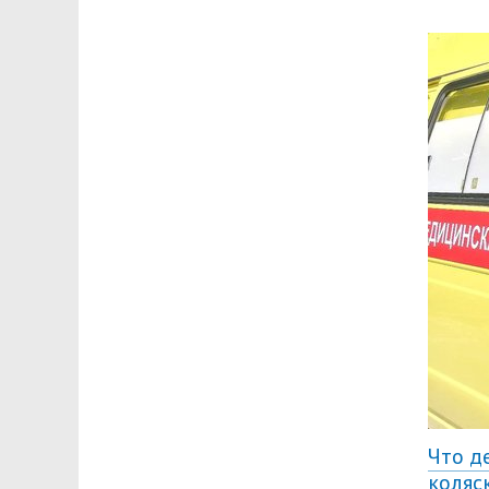
Что д
коляс