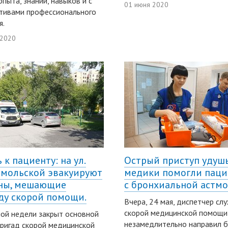
опыта, знаний, навыков и с
01 июня 2020
тивами профессионального
я.
 2020
 к пациенту: на ул.
Острый приступ удушь
мольской эвакуируют
медики помогли паци
ны, мешающие
с бронхиальной астм
ду скорой помощи.
Вчера, 24 мая, диспетчер сл
скорой медицинской помощи
ой недели закрыт основной
незамедлительно направил б
ригад скорой медицинской