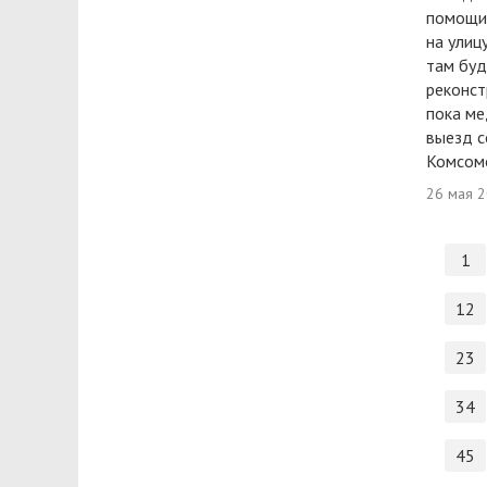
помощи 
на улиц
там буд
реконст
пока ме
выезд с
Комсомо
26 мая 
1
12
23
34
45