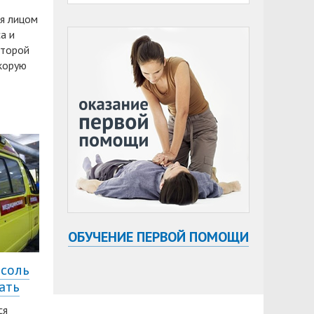
ся лицом
а и
оторой
скорую
ОБУЧЕНИЕ ПЕРВОЙ ПОМОЩИ
асоль
ать
ся