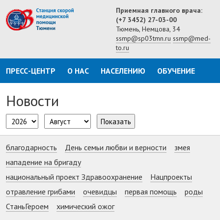
Приемная главного врача:
(+7 3452) 27-03-00
Тюмень, Немцова, 34
ssmp@sp03tmn.ru
ssmp@med-
to.ru
ПРЕСС-ЦЕНТР
О НАС
НАСЕЛЕНИЮ
ОБУЧЕНИЕ
Новости
Показать
благодарность
День семьи любви и верности
змея
нападение на бригаду
национальный проект Здравоохранение
Нацпроекты
отравление грибами
очевидцы
первая помощь
роды
СтаньГероем
химический ожог