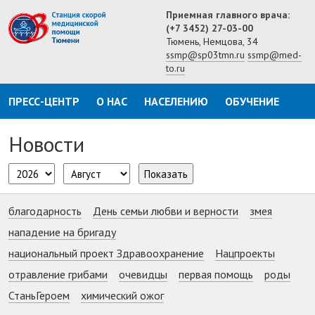
Приемная главного врача:
(+7 3452) 27-03-00
Тюмень, Немцова, 34
ssmp@sp03tmn.ru
ssmp@med-
to.ru
ПРЕСС-ЦЕНТР
О НАС
НАСЕЛЕНИЮ
ОБУЧЕНИЕ
Новости
Показать
благодарность
День семьи любви и верности
змея
нападение на бригаду
национальный проект Здравоохранение
Нацпроекты
отравление грибами
очевидцы
первая помощь
роды
СтаньГероем
химический ожог