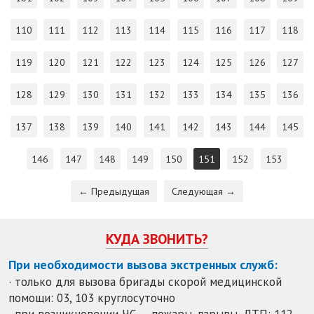
110
111
112
113
114
115
116
117
118
119
120
121
122
123
124
125
126
127
128
129
130
131
132
133
134
135
136
137
138
139
140
141
142
143
144
145
146
147
148
149
150
151
152
153
← Предыдущая
Следующая →
КУДА ЗВОНИТЬ?
При необходимости вызова экстренных служб:
· только для вызова бригады скорой медицинской
помощи: 03, 103 круглосуточно
· при возникновении ЧС — пожары, взрывы, ДТП: 112