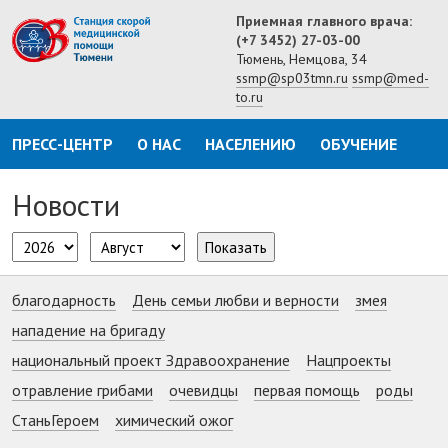
Приемная главного врача:
(+7 3452) 27-03-00
Тюмень, Немцова, 34
ssmp@sp03tmn.ru
ssmp@med-
to.ru
ПРЕСС-ЦЕНТР
О НАС
НАСЕЛЕНИЮ
ОБУЧЕНИЕ
Новости
Показать
благодарность
День семьи любви и верности
змея
нападение на бригаду
национальный проект Здравоохранение
Нацпроекты
отравление грибами
очевидцы
первая помощь
роды
СтаньГероем
химический ожог