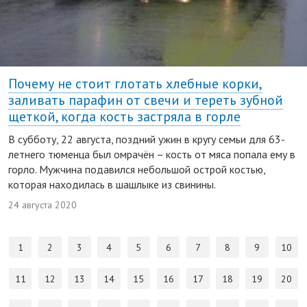
Почему не стоит глотать хлебные корки,
заливать парафин от свечи и тереть зубной
щеткой, когда кость застряла в горле
В субботу, 22 августа, поздний ужин в кругу семьи для 63-
летнего тюменца был омрачён – кость от мяса попала ему в
горло. Мужчина подавился небольшой острой костью,
которая находилась в шашлыке из свинины.
24 августа 2020
1
2
3
4
5
6
7
8
9
10
11
12
13
14
15
16
17
18
19
20