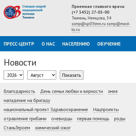
Приемная главного врача:
(+7 3452) 27-03-00
Тюмень, Немцова, 34
ssmp@sp03tmn.ru
ssmp@med-
to.ru
ПРЕСС-ЦЕНТР
О НАС
НАСЕЛЕНИЮ
ОБУЧЕНИЕ
Новости
Показать
благодарность
День семьи любви и верности
змея
нападение на бригаду
национальный проект Здравоохранение
Нацпроекты
отравление грибами
очевидцы
первая помощь
роды
СтаньГероем
химический ожог