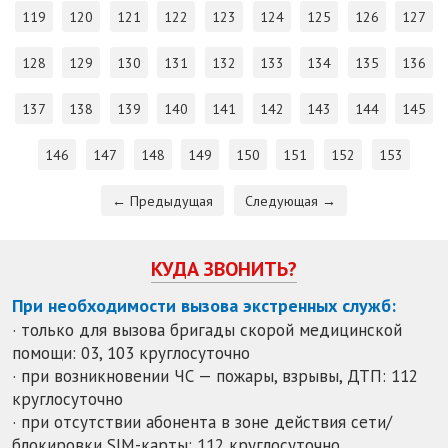
119
120
121
122
123
124
125
126
127
128
129
130
131
132
133
134
135
136
137
138
139
140
141
142
143
144
145
146
147
148
149
150
151
152
153
← Предыдущая
Следующая →
КУДА ЗВОНИТЬ?
При необходимости вызова экстренных служб:
· только для вызова бригады скорой медицинской
помощи: 03, 103 круглосуточно
· при возникновении ЧС — пожары, взрывы, ДТП: 112
круглосуточно
· при отсутствии абонента в зоне действия сети/
блокировки SIM-карты: 112 круглосуточно