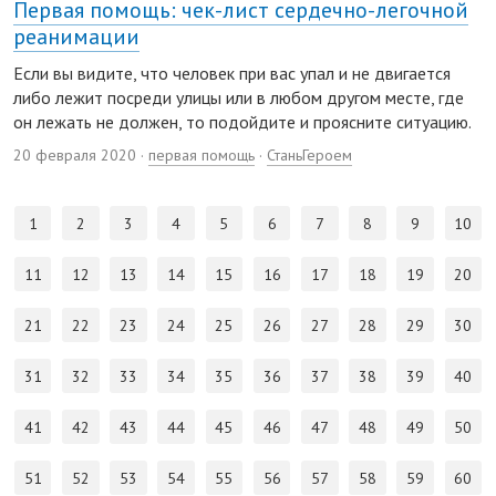
Первая помощь: чек-лист сердечно-легочной
реанимации
Если вы видите, что человек при вас упал и не двигается
либо лежит посреди улицы или в любом другом месте, где
он лежать не должен, то подойдите и проясните ситуацию.
20 февраля 2020 ·
первая помощь
·
СтаньГероем
1
2
3
4
5
6
7
8
9
10
11
12
13
14
15
16
17
18
19
20
21
22
23
24
25
26
27
28
29
30
31
32
33
34
35
36
37
38
39
40
41
42
43
44
45
46
47
48
49
50
51
52
53
54
55
56
57
58
59
60