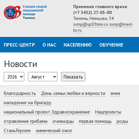
Приемная главного врача:
(+7 3452) 27-03-00
Тюмень, Немцова, 34
ssmp@sp03tmn.ru
ssmp@med-
to.ru
ПРЕСС-ЦЕНТР
О НАС
НАСЕЛЕНИЮ
ОБУЧЕНИЕ
Новости
Показать
благодарность
День семьи любви и верности
змея
нападение на бригаду
национальный проект Здравоохранение
Нацпроекты
отравление грибами
очевидцы
первая помощь
роды
СтаньГероем
химический ожог