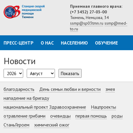
Приемная главного врача:
(+7 3452) 27-03-00
Тюмень, Немцова, 34
ssmp@sp03tmn.ru
ssmp@med-
to.ru
ПРЕСС-ЦЕНТР
О НАС
НАСЕЛЕНИЮ
ОБУЧЕНИЕ
Новости
Показать
благодарность
День семьи любви и верности
змея
нападение на бригаду
национальный проект Здравоохранение
Нацпроекты
отравление грибами
очевидцы
первая помощь
роды
СтаньГероем
химический ожог