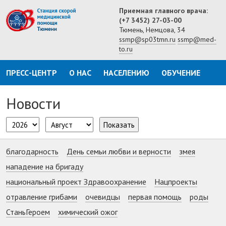
Приемная главного врача:
(+7 3452) 27-03-00
Тюмень, Немцова, 34
ssmp@sp03tmn.ru
ssmp@med-
to.ru
ПРЕСС-ЦЕНТР
О НАС
НАСЕЛЕНИЮ
ОБУЧЕНИЕ
Новости
Показать
благодарность
День семьи любви и верности
змея
нападение на бригаду
национальный проект Здравоохранение
Нацпроекты
отравление грибами
очевидцы
первая помощь
роды
СтаньГероем
химический ожог