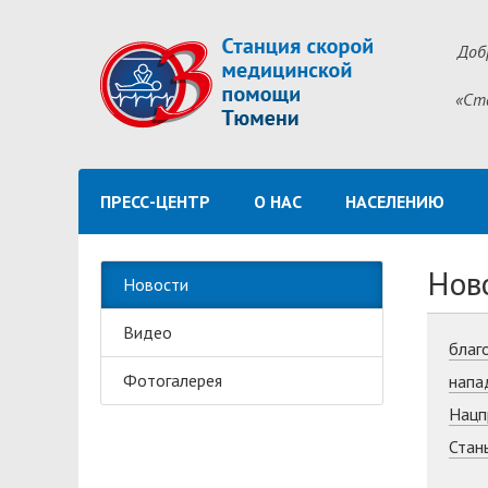
Доб
«Ст
ПРЕСС-ЦЕНТР
О НАС
НАСЕЛЕНИЮ
Нов
Новости
Видео
благ
Фотогалерея
напа
Нацп
Стан