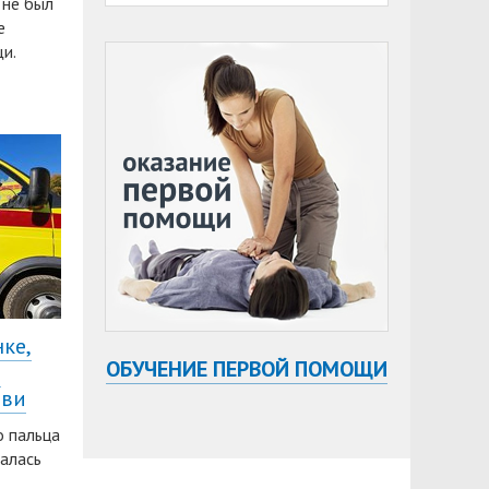
 не был
е
и.
ке,
ОБУЧЕНИЕ ПЕРВОЙ ПОМОЩИ
в
ови
о пальца
талась