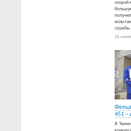
скорой 
большу
получил
испытан
службы 
28 сентя
Фельд
451 –
В Тюмен
конкурс