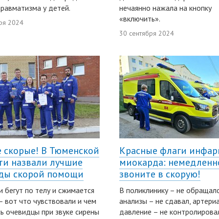
травматизма у детей.
нечаянно нажала на кнопку
«включить».
ря 2024
30 сентября 2024
 скорые! В Тюменской
Красные флаги инфар
ти назвали лучшие
миокарда: немедленн
ды скорой помощи
звоните в скорую!
 бегут по телу и сжимается
В поликлинику – не обращалс
– вот что чувствовали и чем
анализы – не сдавал, артери
ь очевидцы при звуке сирены
давление – не контролирова