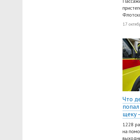
Пассажи
пристег
Флотско
17 октяб
Что де
попал
щеку 
1228 ра
на помо
выходны