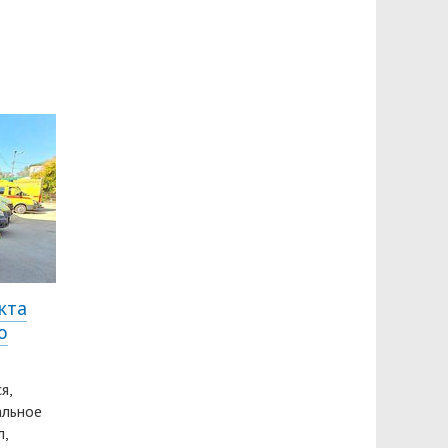
кта
о
я,
альное
л,