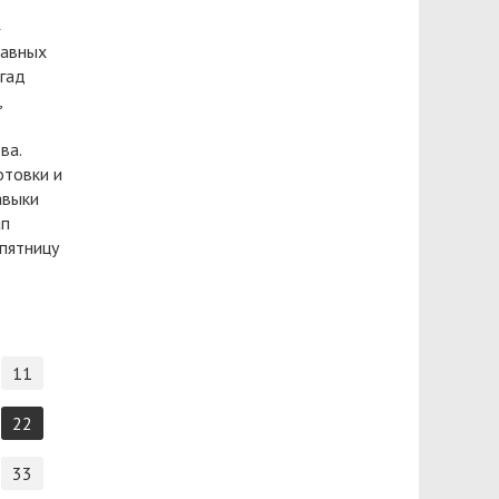
и
лавных
гад
,
ва.
отовки и
авыки
ап
 пятницу
11
22
33