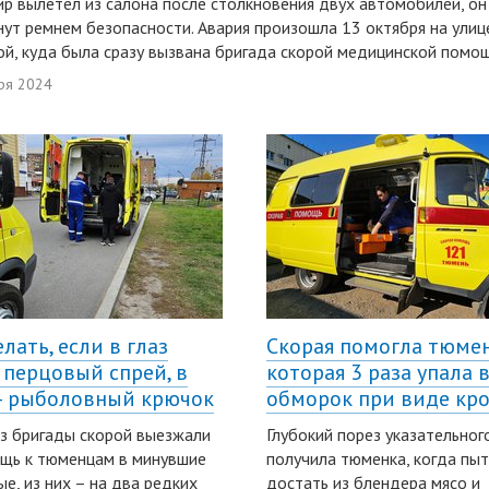
р вылетел из салона после столкновения двух автомобилей, он
нут ремнем безопасности. Авария произошла 13 октября на улиц
й, куда была сразу вызвана бригада скорой медицинской помощ
ря 2024
лать, если в глаз
Скорая помогла тюмен
 перцовый спрей, в
которая 3 раза упала 
– рыболовный крючок
обморок при виде кр
з бригады скорой выезжали
Глубокий порез указательног
щь к тюменцам в минувшие
получила тюменка, когда пы
е, из них – на два редких
достать из блендера мясо и