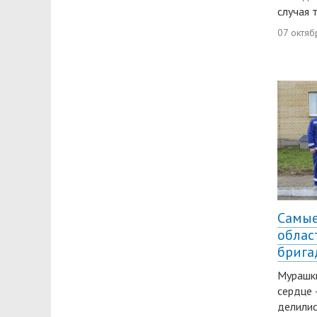
случая 
07 октяб
Самые
облас
брига
Мурашки
сердце 
делилис