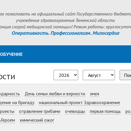
ро пожаловать на официальный сайт Государственного бюджет
учреждения здравоохранения Тюменской области
анция скорой медицинской помощи»! Режим работы: круглосуточ
Оперативность. Профессионализм. Милосердие
ОБУЧЕНИЕ
ости
По
одарность
День семьи любви и верности
змея
дение на бригаду
национальный проект Здравоохранение
роекты
отравление грибами
очевидцы
первая помощь
ро
ьГероем
химический ожог