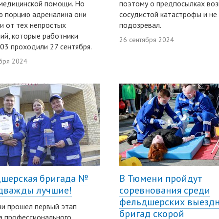
медицинской помощи. Но
поэтому о предпосылках во
ю порцию адреналина они
сосудистой катастрофы и не
и от тех непростых
подозревал.
ий, которые работники
26 сентября 2024
03 проходили 27 сентября.
бря 2024
шерская бригада №
В Тюмени пройдут
 дважды лучшие!
соревнования среди
фельдшерских выезд
и прошел первый этап
бригад скорой
а профессионального