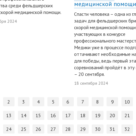
медицинской помощ
тва среди фельдшерских
скорой медицинской помощи.
Спасти человека – одна из г
задач для фельдшерских бри
бря 2024
скорой медицинской помощи
участвующих в конкурсе
профессионального мастерст
Медики уже в процессе подг
оттачивают необходимые н
для победы, ведь первый эт
соревнований пройдёт в эту
– 20 сентября.
18 сентября 2024
2
3
4
5
6
7
8
9
10
13
14
15
16
17
18
19
20
21
24
25
26
27
28
29
30
31
32