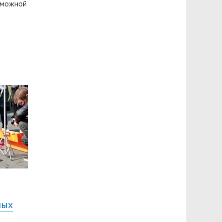
зможной
ных