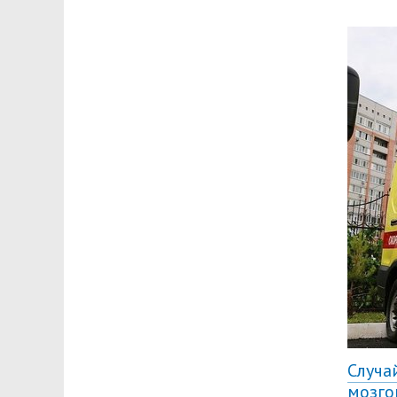
Случа
мозго