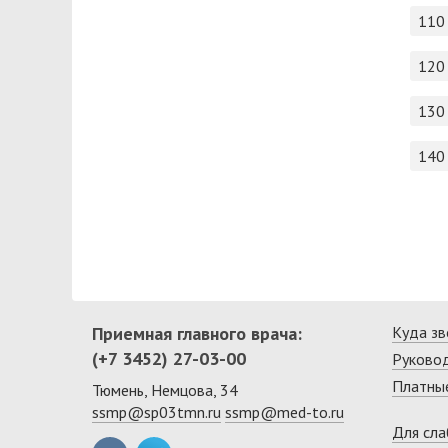
110
120
130
140
Приемная главного врача:
Куда зв
(+7 3452) 27-03-00
Руково
Платные
Тюмень, Немцова, 34
ssmp@sp03tmn.ru
ssmp@med-to.ru
Для сл