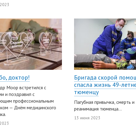
 2023
бо, доктор!
Бригада скорой помо
спасла жизнь 49-летн
др Моор встретился с
тюменцу
и и поздравил с
ающим профессиональным
Пагубная привычка, смерть и
иком — Днём медицинского
реанимация тюменца...
ка.
13 июня 2023
 2023