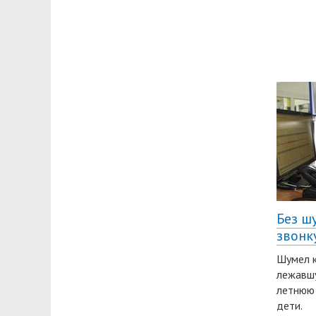
Без ш
звонк
Шумел к
лежавшу
летнюю 
дети.