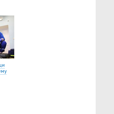
щи
ему