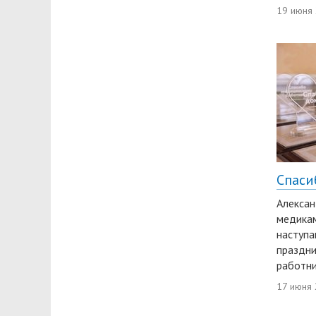
19 июня
Спаси
Алексан
медикам
наступ
праздн
работни
17 июня