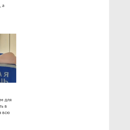
, а
ым для
ть в
а всю