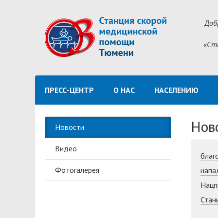
Доб
«Ст
ПРЕСС-ЦЕНТР
О НАС
НАСЕЛЕНИЮ
Нов
Новости
Видео
благ
Фотогалерея
напа
Нацп
Стан