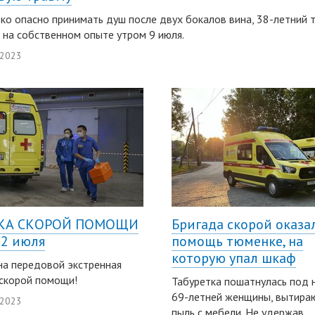
ко опасно принимать душ после двух бокалов вина, 38-летний
 на собственном опыте утром 9 июля.
 2023
КА СКОРОЙ ПОМОЩИ
Бригада скорой оказа
 2 июля
помощь тюменке, на
которую упал шкаф
на передовой экстренная
скорой помощи!
Табуретка пошатнулась под 
69-летней женщины, вытир
 2023
пыль с мебели. Не удержав