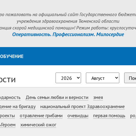
ро пожаловать на официальный сайт Государственного бюджет
учреждения здравоохранения Тюменской области
анция скорой медицинской помощи»! Режим работы: круглосуточ
Оперативность. Профессионализм. Милосердие
ОБУЧЕНИЕ
ости
По
одарность
День семьи любви и верности
змея
дение на бригаду
национальный проект Здравоохранение
роекты
отравление грибами
очевидцы
первая помощь
ро
ьГероем
химический ожог