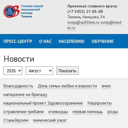
Приемная главного врача:
(+7 3452) 27-03-00
Тюмень, Немцова, 34
ssmp@sp03tmn.ru
ssmp@med-
to.ru
ПРЕСС-ЦЕНТР
О НАС
НАСЕЛЕНИЮ
ОБУЧЕНИЕ
Новости
Показать
благодарность
День семьи любви и верности
змея
нападение на бригаду
национальный проект Здравоохранение
Нацпроекты
отравление грибами
очевидцы
первая помощь
роды
СтаньГероем
химический ожог