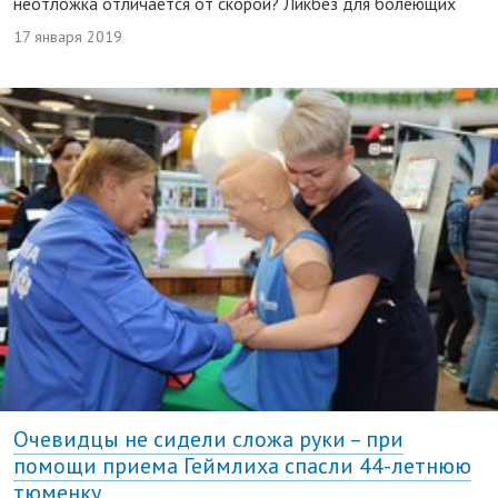
неотложка отличается от скорой? Ликбез для болеющих
17 января 2019
Очевидцы не сидели сложа руки – при
помощи приема Геймлиха спасли 44-летнюю
тюменку