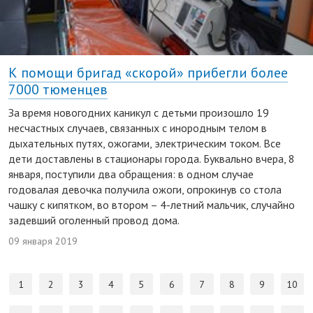
К помощи бригад «скорой» прибегли более
7000 тюменцев
За время новогодних каникул с детьми произошло 19
несчастных случаев, связанных с инородным телом в
дыхательных путях, ожогами, электрическим током. Все
дети доставлены в стационары города. Буквально вчера, 8
января, поступили два обращения: в одном случае
годовалая девочка получила ожоги, опрокинув со стола
чашку с кипятком, во втором – 4-летний мальчик, случайно
задевший оголенный провод дома.
09 января 2019
1
2
3
4
5
6
7
8
9
10