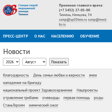
Приемная главного врача:
(+7 3452) 27-03-00
Тюмень, Немцова, 34
ssmp@sp03tmn.ru
ssmp@med-
to.ru
ПРЕСС-ЦЕНТР
О НАС
НАСЕЛЕНИЮ
ОБУЧЕНИЕ
Новости
Показать
благодарность
День семьи любви и верности
змея
нападение на бригаду
национальный проект Здравоохранение
Нацпроекты
отравление грибами
очевидцы
первая помощь
роды
СтаньГероем
химический ожог