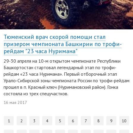
Тюменский врач скорой помощи стал
призером чемпионата Башкирии по трофи-
рейдам "23 часа Нуримана"
29-30 апреля на 10-м открытом чемпионате Республики
Башкортостан стартовал легендарный этап по трофи-
рейдам «23 часа Нуримана». Первый отборочный этап
Урало-Сибирской зоны чемпионата России по трофи-рейдам
прошел в п. Красный ключ (Нуримановский район). Гонка
состояла из трех спецучастков.
16 мая 2017
1
2
3
4
5
6
7
8
9
10