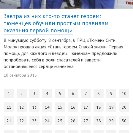
Завтра из них кто-то станет героем:
тюменцев обучили простым правилам
оказания первой помощи
В минувшую субботу, 8 сентября, в ТРЦ «Тюмень Сити
Молл» прошла акция «Стань героем. Спасай жизни. Первая
помощь для каждого и везде!». Тюменцам предложили
попробовать себя в роли спасателей и завести
остановившееся сердце манекена.
10 сентября 2018
1
2
3
4
5
6
7
8
9
10
11
12
13
14
15
16
17
18
19
20
21
22
23
24
25
26
27
28
29
30