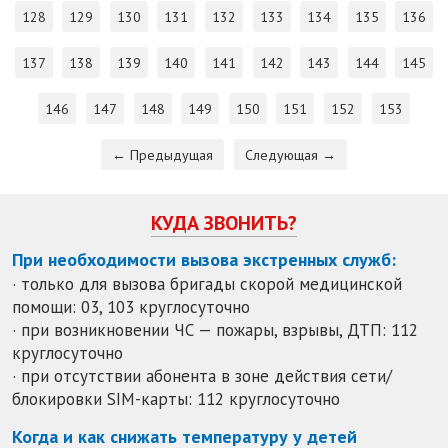
128
129
130
131
132
133
134
135
136
137
138
139
140
141
142
143
144
145
146
147
148
149
150
151
152
153
← Предыдущая
Следующая →
КУДА ЗВОНИТЬ?
При необходимости вызова экстренных служб:
· только для вызова бригады скорой медицинской
помощи: 03, 103 круглосуточно
· при возникновении ЧС — пожары, взрывы, ДТП: 112
круглосуточно
· при отсутствии абонента в зоне действия сети/
блокировки SIM-карты: 112 круглосуточно
Когда и как снижать температуру у детей