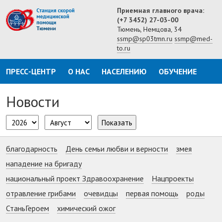
Приемная главного врача:
(+7 3452) 27-03-00
Тюмень, Немцова, 34
ssmp@sp03tmn.ru
ssmp@med-
to.ru
ПРЕСС-ЦЕНТР
О НАС
НАСЕЛЕНИЮ
ОБУЧЕНИЕ
Новости
Показать
благодарность
День семьи любви и верности
змея
нападение на бригаду
национальный проект Здравоохранение
Нацпроекты
отравление грибами
очевидцы
первая помощь
роды
СтаньГероем
химический ожог