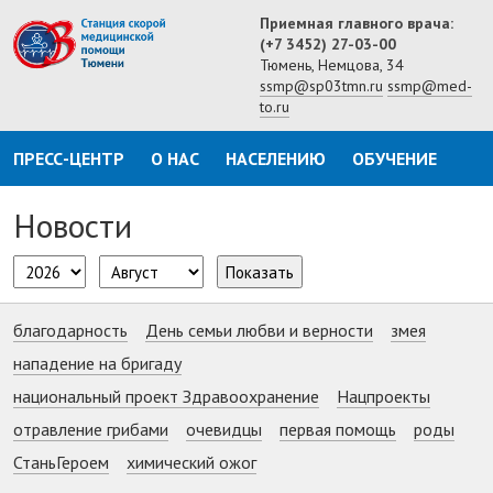
Приемная главного врача:
(+7 3452) 27-03-00
Тюмень, Немцова, 34
ssmp@sp03tmn.ru
ssmp@med-
to.ru
ПРЕСС-ЦЕНТР
О НАС
НАСЕЛЕНИЮ
ОБУЧЕНИЕ
Новости
Показать
благодарность
День семьи любви и верности
змея
нападение на бригаду
национальный проект Здравоохранение
Нацпроекты
отравление грибами
очевидцы
первая помощь
роды
СтаньГероем
химический ожог