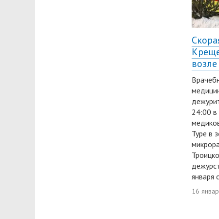
Скора
Креще
возле
Врачебн
медици
дежурит
24:00 в
медиков
Туре в 
микрора
Троицко
дежурст
января 
16 янва