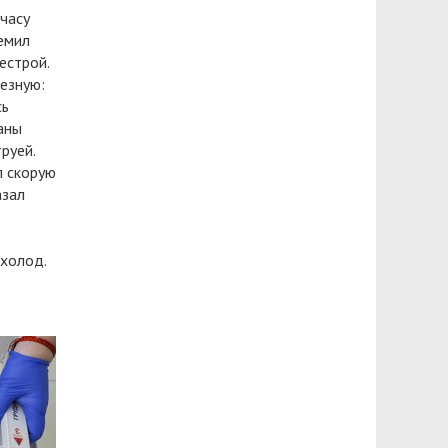
 часу
емил
естрой.
езную:
сь
аны
руей.
л скорую
азал
холод.