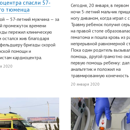
оцентра спасли 57-
Сегодня, 20 января, в первом
го тюменца
ночи 5-летний мальчик прищ
ногу диваном, когда играл с с
ой — 57-летний мужчина — за
Травму ребенок получил серь
й промежуток времени
на правой стопе образовала
жды пережил клиническую
гематома и пошла кровь из р
и остался жив благодаря
непрерывной равномерной ст
 фельдшеру бригады скорой
Пока один родитель вызыва
нской помощи и
помощь, другой грамотно ок
истам кардиоцентра.
первую помощь ребенку: дал
ря 2020
анальгетик и положил на
травмированную конечность 
20 января 2020