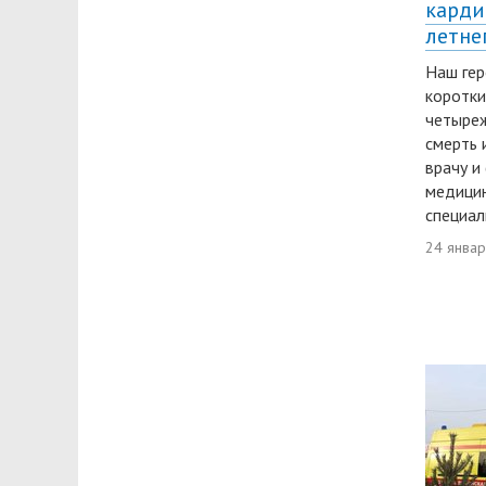
карди
летне
Наш гер
коротки
четыре
смерть 
врачу и
медици
специал
24 янва