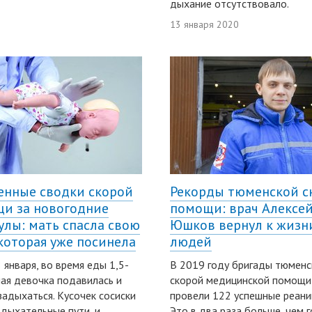
дыхание отсутствовало.
13 января 2020
енные сводки скорой
Рекорды тюменской с
и за новогодние
помощи: врач Алексе
улы: мать спасла свою
Юшков вернул к жизн
 которая уже посинела
людей
8 января, во время еды 1,5-
В 2019 году бригады тюменс
ая девочка подавилась и
скорой медицинской помощи
задыхаться. Кусочек сосиски
провели 122 успешные реани
 дыхательные пути, и
Это в два раза больше, чем 