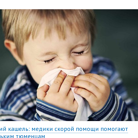
й кашель: медики скорой помощи помогают
ньким тюменцам