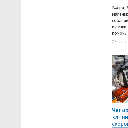
Вчера, 
маленьк
собачий
и ручки
помочь.
27 январ
Четы
клини
скоро