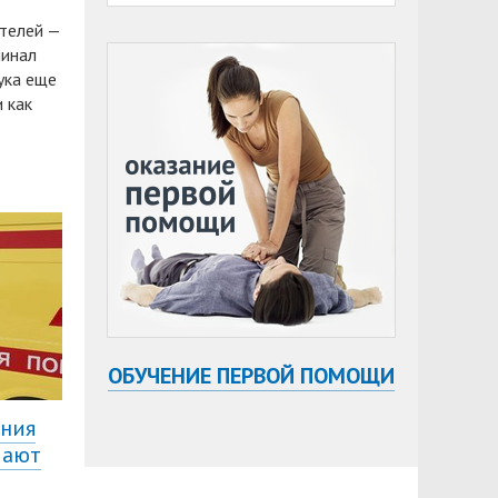
ителей —
минал
ука еще
 как
ОБУЧЕНИЕ ПЕРВОЙ ПОМОЩИ
ания
чают