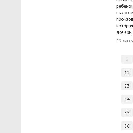
ребенок
выдохну
произош
которая
дочери 
09 янва
1
12
23
34
45
56