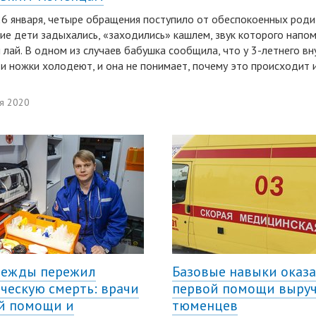
26 января, четыре обращения поступило от обеспокоенных род
ие дети задыхались, «заходились» кашлем, звук которого напо
 лай. В одном из случаев бабушка сообщила, что у 3-летнего вн
, и ножки холодеют, и она не понимает, почему это происходит и
я 2020
режды пережил
Базовые навыки оказ
ческую смерть: врачи
первой помощи выру
й помощи и
тюменцев