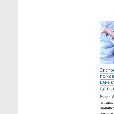
Экстр
помощ
каник
дочь,
Вчера, 
годовал
начала 
попал в