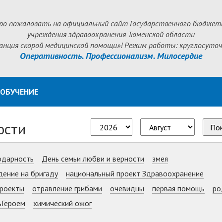
ро пожаловать на официальный сайт Государственного бюджет
учреждения здравоохранения Тюменской области
анция скорой медицинской помощи»! Режим работы: круглосуточ
Оперативность. Профессионализм. Милосердие
ОБУЧЕНИЕ
ости
По
одарность
День семьи любви и верности
змея
дение на бригаду
национальный проект Здравоохранение
роекты
отравление грибами
очевидцы
первая помощь
ро
ьГероем
химический ожог