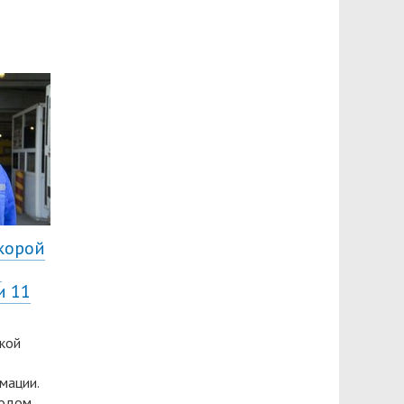
корой
й
и 11
кой
мации.
годом