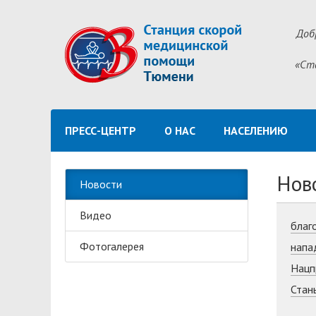
Доб
«Ст
ПРЕСС-ЦЕНТР
О НАС
НАСЕЛЕНИЮ
Нов
Новости
Видео
благ
Фотогалерея
напа
Нацп
Стан