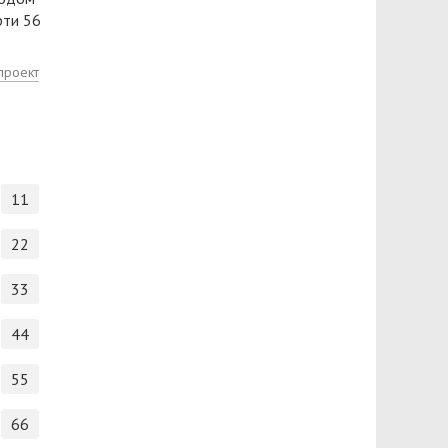
рти 56
проект
11
22
33
44
55
66