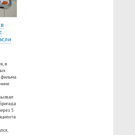
 в
с
асли
я, в
вых
 фильма
чине.
вызвал
Бригада
через 5
ациента
лся,