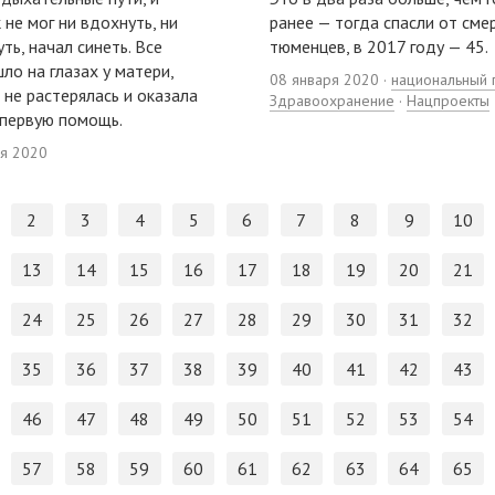
 не мог ни вдохнуть, ни
ранее — тогда спасли от сме
ть, начал синеть. Все
тюменцев, в 2017 году — 45.
ло на глазах у матери,
08 января 2020 ·
национальный 
 не растерялась и оказала
Здравоохранение
·
Нацпроекты
первую помощь.
ря 2020
2
3
4
5
6
7
8
9
10
13
14
15
16
17
18
19
20
21
24
25
26
27
28
29
30
31
32
35
36
37
38
39
40
41
42
43
46
47
48
49
50
51
52
53
54
57
58
59
60
61
62
63
64
65