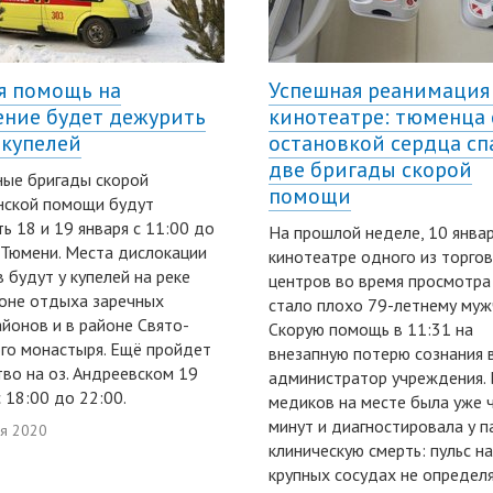
я помощь на
Успешная реанимация
ние будет дежурить
кинотеатре: тюменца 
 купелей
остановкой сердца сп
две бригады скорой
ые бригады скорой
помощи
нской помощи будут
ь 18 и 19 января с 11:00 до
На прошлой неделе, 10 январ
 Тюмени. Места дислокации
кинотеатре одного из торго
 будут у купелей на реке
центров во время просмотра
зоне отдыха заречных
стало плохо 79-летнему муж
йонов и в районе Свято-
Скорую помощь в 11:31 на
го монастыря. Ещё пройдет
внезапную потерю сознания 
во на оз. Андреевском 19
администратор учреждения. 
с 18:00 до 22:00.
медиков на месте была уже 
минут и диагностировала у п
ря 2020
клиническую смерть: пульс на
крупных сосудах не определя