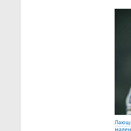
Лающи
мале