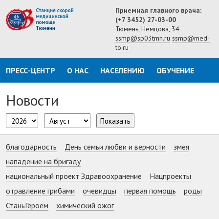
Приемная главного врача:
(+7 3452) 27-03-00
Тюмень, Немцова, 34
ssmp@sp03tmn.ru
ssmp@med-
to.ru
ПРЕСС-ЦЕНТР
О НАС
НАСЕЛЕНИЮ
ОБУЧЕНИЕ
Новости
Показать
благодарность
День семьи любви и верности
змея
нападение на бригаду
национальный проект Здравоохранение
Нацпроекты
отравление грибами
очевидцы
первая помощь
роды
СтаньГероем
химический ожог