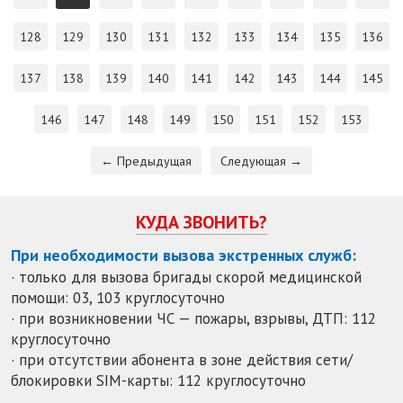
128
129
130
131
132
133
134
135
136
137
138
139
140
141
142
143
144
145
146
147
148
149
150
151
152
153
← Предыдущая
Следующая →
КУДА ЗВОНИТЬ?
При необходимости вызова экстренных служб:
· только для вызова бригады скорой медицинской
помощи: 03, 103 круглосуточно
· при возникновении ЧС — пожары, взрывы, ДТП: 112
круглосуточно
· при отсутствии абонента в зоне действия сети/
блокировки SIM-карты: 112 круглосуточно