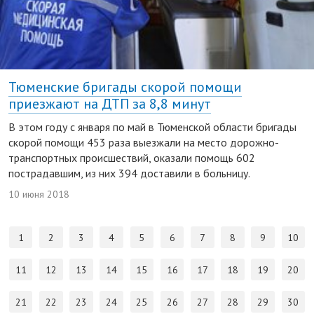
Тюменские бригады скорой помощи
приезжают на ДТП за 8,8 минут
В этом году с января по май в Тюменской области бригады
скорой помощи 453 раза выезжали на место дорожно-
транспортных происшествий, оказали помощь 602
пострадавшим, из них 394 доставили в больницу.
10 июня 2018
1
2
3
4
5
6
7
8
9
10
11
12
13
14
15
16
17
18
19
20
21
22
23
24
25
26
27
28
29
30