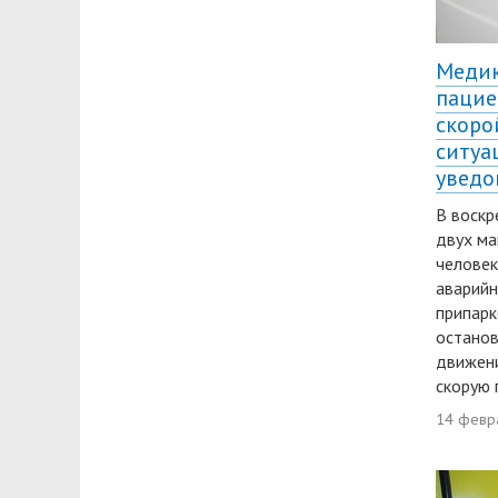
Медик
пацие
скоро
ситуа
уведо
В воскр
двух ма
человек
аварийн
припарк
останов
движени
скорую 
14 февр