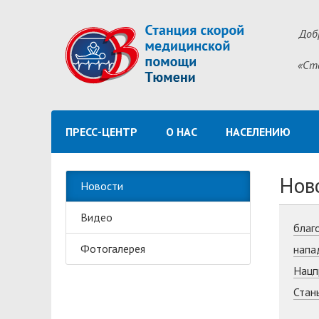
Доб
«Ст
ПРЕСС-ЦЕНТР
О НАС
НАСЕЛЕНИЮ
Нов
Новости
Видео
благ
Фотогалерея
напа
Нацп
Стан