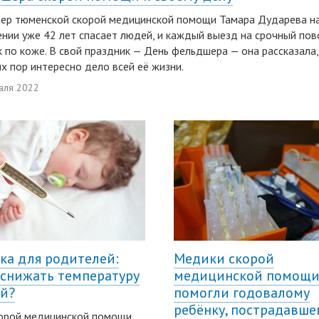
ер тюменской скорой медицинской помощи Тамара Дударева н
нии уже 42 лет спасает людей, и каждый выезд на срочный по
 по коже. В свой праздник — День фельдшера — она рассказала
их пор интересно дело всей её жизни.
аля 2022
ка для родителей:
Медики скорой
 снижать температуру
медицинской помощ
ей?
помогли годовалому
ребёнку, пострадавше
корой медицинской помощи