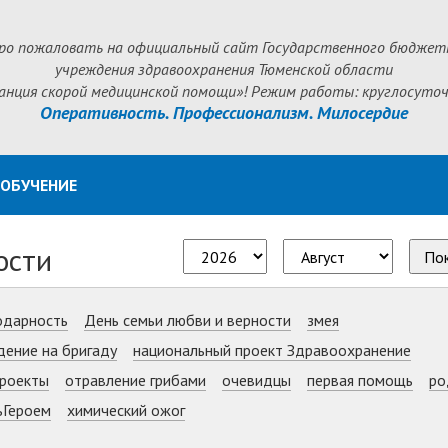
ро пожаловать на официальный сайт Государственного бюджет
учреждения здравоохранения Тюменской области
анция скорой медицинской помощи»! Режим работы: круглосуточ
Оперативность. Профессионализм. Милосердие
ОБУЧЕНИЕ
ости
По
одарность
День семьи любви и верности
змея
дение на бригаду
национальный проект Здравоохранение
роекты
отравление грибами
очевидцы
первая помощь
ро
ьГероем
химический ожог