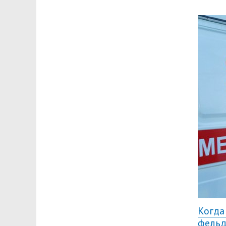
Когда
фельд