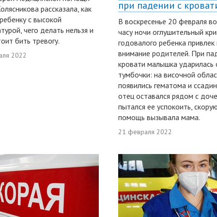
при падении с кроват
олясникова рассказала, как
ребенку с высокой
В воскресенье 20 февраля в
турой, чего делать нельзя и
часу ночи оглушительный кри
тоит бить тревогу.
годовалого ребенка привлек 
внимание родителей. При па
аля 2022
кровати малышка ударилась 
тумбочки: на височной обла
появились гематома и ссадин
отец оставался рядом с доч
пытался ее успокоить, скору
помощь вызывала мама.
21 февраля 2022