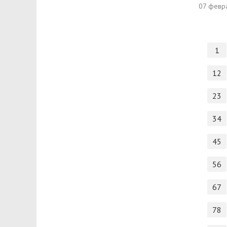
07 февр
1
12
23
34
45
56
67
78