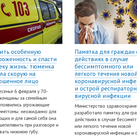
ить особенную
Памятка для граждан 
роженность и спасти
действиях в случае
еку жизнь: тюменка
бессимптомного или
ла скорую на
легкого течения ново
ошенное лицо
коронавирусной инф
и острой респиратор
есенье 6 февраля у 70-
вирусной инфекции
 женщины за семейным
 появились угрожающие
Министерство здравоохран
имптомы: неожиданно для
разработало памятку для гр
щих и для самой себя она
действиях в случае бессимп
шепелявить при разговоре и
или легкого течения новой
вать нижнюю губу.
коронавирусной инфекции и 