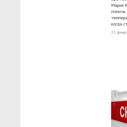
Мария К
помочь 
темпера
когда с
21 февр