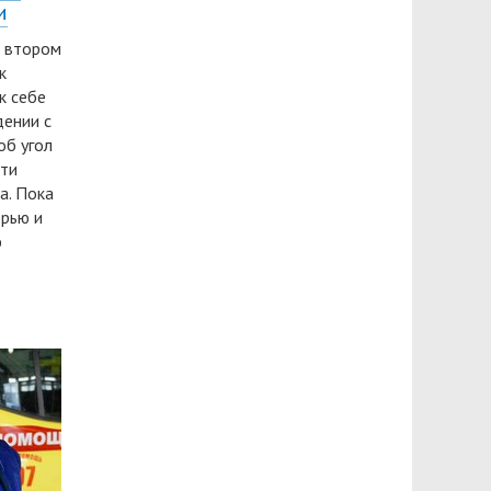
и
о втором
к
к себе
дении с
об угол
сти
а. Пока
ерью и
ю