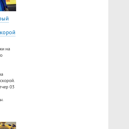
рый
скорой
ки на
го
на
скорой.
тчер 03
ы.