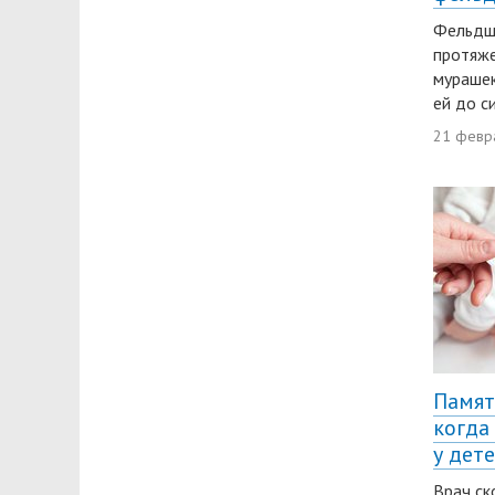
Фельдш
протяже
мурашек
ей до с
21 февр
Памят
когда
у дет
Врач с