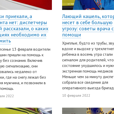
и приехали, а
Лающий кашель, кото
нта нет: диспетчеры
несет в себе большую
й рассказали, о каких
угрозу: советы врача 
циях необходимо их
помощи
мить
Хриплые, будто из трубы, зву
вдохе и выдохе у трехлетне
есенье 13 февраля водители
ребенка в восемь утра стали
шин пришли на помощь к
сигналом для родителей, что
у без сознания. Включив
состояние ухудшилось и нуж
ую сигнализацию, они
экстренная помощь медиков 
овались недалеко от
Меньше чем за минуту диспе
ки, где на снегу лежал без
собрала все сведения для
я мужчина, и позвонили в
оперативного выезда бригад
помощь.
10 февраля 2022
аля 2022