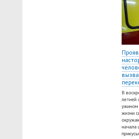
Прояв
насто
челов
вызва
перек
В воскр
летней
ужином
жизни с
окружаю
начала 
прикусы