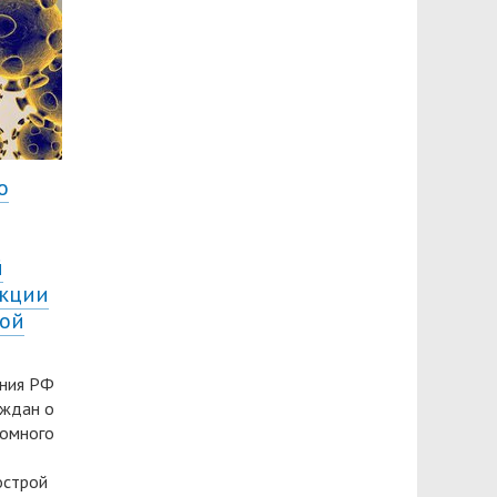
о
й
екции
ной
ения РФ
аждан о
томного
острой