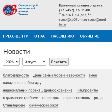
Приемная главного врача:
(+7 3452) 27-03-00
Тюмень, Немцова, 34
ssmp@sp03tmn.ru
ssmp@med-
to.ru
ПРЕСС-ЦЕНТР
О НАС
НАСЕЛЕНИЮ
ОБУЧЕНИЕ
Новости
Показать
благодарность
День семьи любви и верности
змея
нападение на бригаду
национальный проект Здравоохранение
Нацпроекты
отравление грибами
очевидцы
первая помощь
роды
СтаньГероем
химический ожог