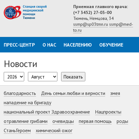
Приемная главного врача:
(+7 3452) 27-03-00
Тюмень, Немцова, 34
ssmp@sp03tmn.ru
ssmp@med-
to.ru
ПРЕСС-ЦЕНТР
О НАС
НАСЕЛЕНИЮ
ОБУЧЕНИЕ
Новости
Показать
благодарность
День семьи любви и верности
змея
нападение на бригаду
национальный проект Здравоохранение
Нацпроекты
отравление грибами
очевидцы
первая помощь
роды
СтаньГероем
химический ожог