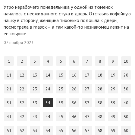
Утро нерабочего понедельника у одной из тюменок
началось с неожиданного стука в дверь. Отставив кофейную
чашку в сторону, женщина тихонько подошла к двери,
посмотрела в глазок – а там какой-то незнакомец лежит на
ее коврике.
07 ноября 2023
1
2
3
4
5
6
7
8
9
10
11
12
13
14
15
16
17
18
19
20
21
22
23
24
25
26
27
28
29
30
31
32
33
34
35
36
37
38
39
40
41
42
43
44
45
46
47
48
49
50
51
52
53
54
55
56
57
58
59
60