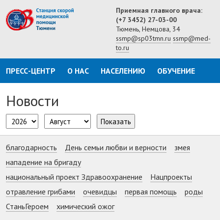
Приемная главного врача:
(+7 3452) 27-03-00
Тюмень, Немцова, 34
ssmp@sp03tmn.ru
ssmp@med-
to.ru
ПРЕСС-ЦЕНТР
О НАС
НАСЕЛЕНИЮ
ОБУЧЕНИЕ
Новости
Показать
благодарность
День семьи любви и верности
змея
нападение на бригаду
национальный проект Здравоохранение
Нацпроекты
отравление грибами
очевидцы
первая помощь
роды
СтаньГероем
химический ожог