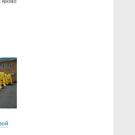
в Ярково
рой