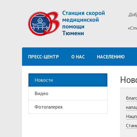
Доб
«Ст
ПРЕСС-ЦЕНТР
О НАС
НАСЕЛЕНИЮ
Нов
Новости
Видео
благ
Фотогалерея
напа
Нацп
Стан