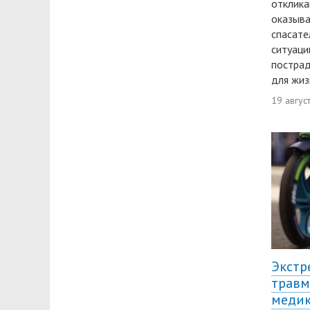
отклика
оказыв
спасате
ситуаци
пострад
для жиз
19 авгус
Экстр
травм
медик