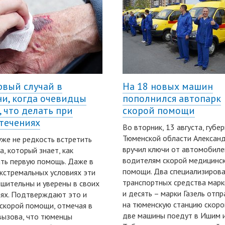
рвый случай в
На 18 новых машин
и, когда очевидцы
пополнился автопарк
, что делать при
скорой помощи
течениях
Во вторник, 13 августа, губе
Тюменской области Алексан
уже не редкость встретить
вручил ключи от автомобиле
а, который знает, как
водителям скорой медицинс
ть первую помощь. Даже в
помощи. Два специализиров
кстремальных условиях эти
транспортных средства мар
шительны и уверены в своих
и десять – марки Газель отпр
ях. Подтверждают это и
на тюменскую станцию скоро
скорой помощи, отмечая в
две машины поедут в Ишим 
вызова, что тюменцы