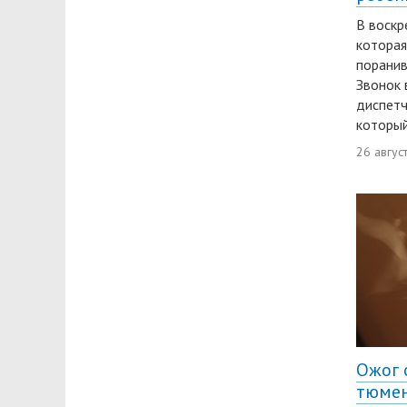
В воскр
которая
поранив
Звонок 
диспетч
который
26 авгус
Ожог 
тюмен