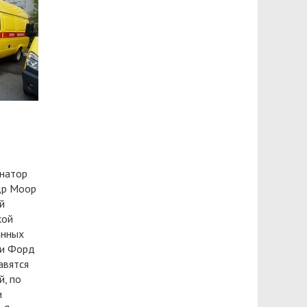
рнатор
др Моор
й
кой
анных
ки Форд
авятся
й, по
и