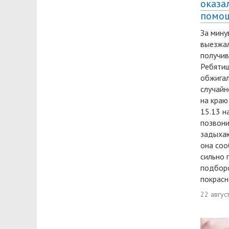
оказа
помо
За мину
выезжал
получив
Ребятиш
обжигал
случайн
на краю 
15.13 н
позвони
задыхаю
она соо
сильно 
подборо
покрасн
22 авгус