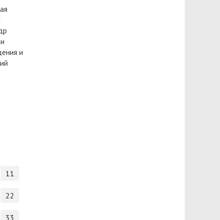
ая
й
др
ти
ения и
ший
11
22
33