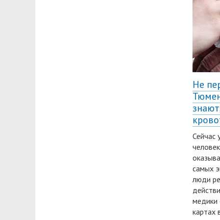
Не пе
Тюмен
знают
крово
Сейчас 
человек
оказыва
самых э
люди ре
действи
медики 
картах 