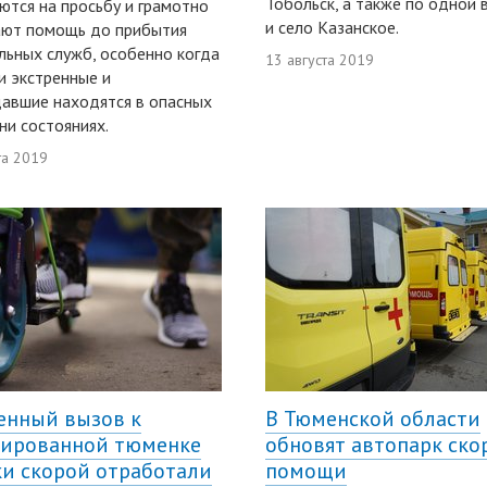
Тобольск, а также по одной 
ются на просьбу и грамотно
и село Казанское.
ают помощь до прибытия
льных служб, особенно когда
13 августа 2019
и экстренные и
авшие находятся в опасных
ни состояниях.
та 2019
енный вызов к
В Тюменской области
ированной тюменке
обновят автопарк ско
и скорой отработали
помощи