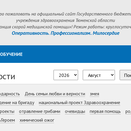
ро пожаловать на официальный сайт Государственного бюджет
учреждения здравоохранения Тюменской области
анция скорой медицинской помощи»! Режим работы: круглосуточ
Оперативность. Профессионализм. Милосердие
ОБУЧЕНИЕ
ости
По
одарность
День семьи любви и верности
змея
дение на бригаду
национальный проект Здравоохранение
роекты
отравление грибами
очевидцы
первая помощь
ро
ьГероем
химический ожог