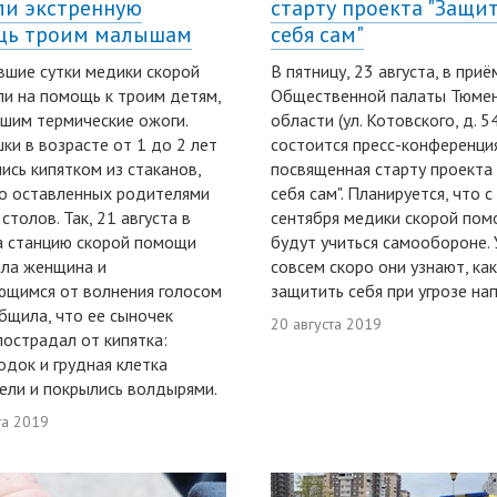
ли экстренную
старту проекта "Защи
щь троим малышам
себя сам"
вшие сутки медики скорой
В пятницу, 23 августа, в при
и на помощь к троим детям,
Общественной палаты Тюме
шим термические ожоги.
области (ул. Котовского, д. 5
ки в возрасте от 1 до 2 лет
состоится пресс-конференция
ись кипятком из стаканов,
посвященная старту проекта
о оставленных родителями
себя сам". Планируется, что с
столов. Так, 21 августа в
сентября медики скорой по
а станцию скорой помощи
будут учиться самообороне.
ла женщина и
совсем скоро они узнают, как
щимся от волнения голосом
защитить себя при угрозе на
бщила, что ее сыночек
20 августа 2019
пострадал от кипятка:
док и грудная клетка
ели и покрылись волдырями.
та 2019