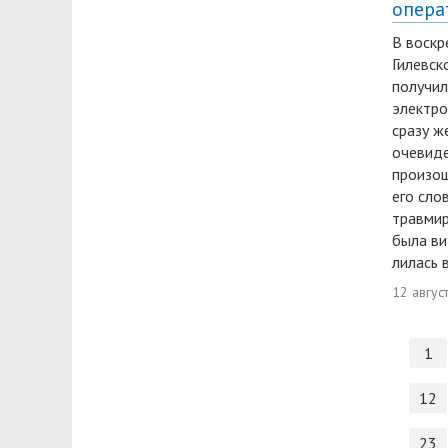
опера
В воскре
Гилевск
получил
электро
сразу ж
очевиде
произо
его сло
травмир
была ви
лилась 
12 авгус
1
12
23