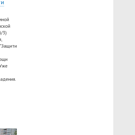
ти
ёмной
нской
4/3)
,
 "Защити
мощи
 Уже
падения.