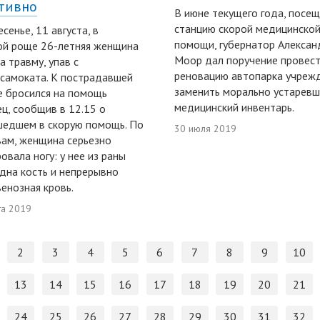
тивно
В июне текущего года, посещ
станцию скорой медицинско
сенье, 11 августа, в
помощи, губернатор Алексан
ой роще 26-летняя женщина
Моор дал поручение провес
а травму, упав с
реновацию автопарка учрежд
самоката. К пострадавшей
заменить морально устарев
е бросился на помощь
медицинский инвентарь.
ц, сообщив в 12.15 о
шедшем в скорую помощь. По
30 июля 2019
вам, женщина серьезно
овала ногу: у нее из раны
дна кость и непрерывно
венозная кровь.
та 2019
2
3
4
5
6
7
8
9
10
13
14
15
16
17
18
19
20
21
24
25
26
27
28
29
30
31
32