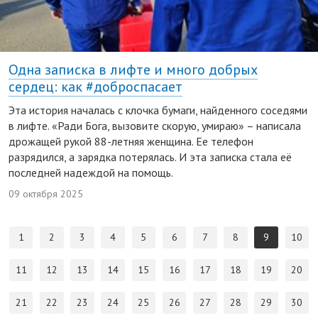
Одна записка в лифте и много добрых
сердец: как #доброспасает
Эта история началась с клочка бумаги, найденного соседями
в лифте. «Ради Бога, вызовите скорую, умираю» – написала
дрожащей рукой 88-летняя женщина. Ее телефон
разрядился, а зарядка потерялась. И эта записка стала её
последней надеждой на помощь.
09 октября 2025
1
2
3
4
5
6
7
8
9
10
11
12
13
14
15
16
17
18
19
20
21
22
23
24
25
26
27
28
29
30