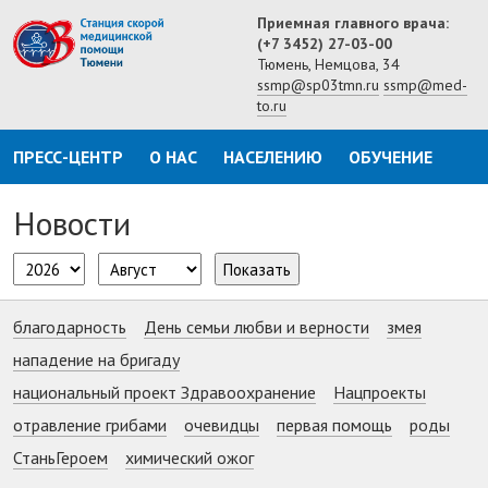
Приемная главного врача:
(+7 3452) 27-03-00
Тюмень, Немцова, 34
ssmp@sp03tmn.ru
ssmp@med-
to.ru
ПРЕСС-ЦЕНТР
О НАС
НАСЕЛЕНИЮ
ОБУЧЕНИЕ
Новости
Показать
благодарность
День семьи любви и верности
змея
нападение на бригаду
национальный проект Здравоохранение
Нацпроекты
отравление грибами
очевидцы
первая помощь
роды
СтаньГероем
химический ожог