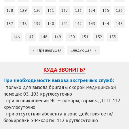
128
129
130
131
132
133
134
135
136
137
138
139
140
141
142
143
144
145
146
147
148
149
150
151
152
153
← Предыдущая
Следующая →
КУДА ЗВОНИТЬ?
При необходимости вызова экстренных служб:
· только для вызова бригады скорой медицинской
помощи: 03, 103 круглосуточно
· при возникновении ЧС — пожары, взрывы, ДТП: 112
круглосуточно
· при отсутствии абонента в зоне действия сети/
блокировки SIM-карты: 112 круглосуточно