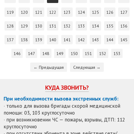
119
120
121
122
123
124
125
126
127
128
129
130
131
132
133
134
135
136
137
138
139
140
141
142
143
144
145
146
147
148
149
150
151
152
153
← Предыдущая
Следующая →
КУДА ЗВОНИТЬ?
При необходимости вызова экстренных служб:
· только для вызова бригады скорой медицинской
помощи: 03, 103 круглосуточно
· при возникновении ЧС — пожары, взрывы, ДТП: 112
круглосуточно
· при отсутствии абонента в зоне действия сети/