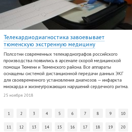
Телекардиодиагностика завоевывает
тюменскую экстренную медицину
Полсотни современных телекардиографов российского
производства появились в арсенале скорой медицинской
помощи Тюмени и Тюменского района. Все аппараты
оснащены системой дистанционной передачи данных ЭКГ
для своевременного установления диагнозов — инфаркта
миокарда и жизнеугрожающих нарушений сердечного ритма.
25 ноября 2018
1
2
3
4
5
6
7
8
9
10
11
12
13
14
15
16
17
18
19
20