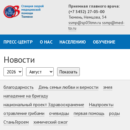
Приемная главного врача:
(+7 3452) 27-03-00
Тюмень, Немцова, 34
ssmp@sp03tmn.ru
ssmp@med-
to.ru
ПРЕСС-ЦЕНТР
О НАС
НАСЕЛЕНИЮ
ОБУЧЕНИЕ
Новости
Показать
благодарность
День семьи любви и верности
змея
нападение на бригаду
национальный проект Здравоохранение
Нацпроекты
отравление грибами
очевидцы
первая помощь
роды
СтаньГероем
химический ожог