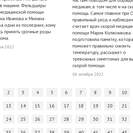
частым поводом для обраще
 в машине. Фельдшеры
медикам, в том числе и на с
 медицинской помощи
помощь. Самое главное при 
на Иванова и Милана
правильный уход и наблюден
а одни из последних, кому
считает врач скорой медици
ь принять срочные роды
помощи Мария Колясникова.
ома.
подготовила памятку, котор
поможет правильно снизить
ря 2022
температуру, расскажет о
тревожных симптомах для в
скорой помощи.
06 октября 2022
2
3
4
5
6
7
8
9
10
13
14
15
16
17
18
19
20
21
24
25
26
27
28
29
30
31
32
35
36
37
38
39
40
41
42
43