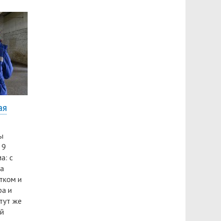
ая
ы
 9
а: с
ка
ятком и
ра и
 тут же
ой