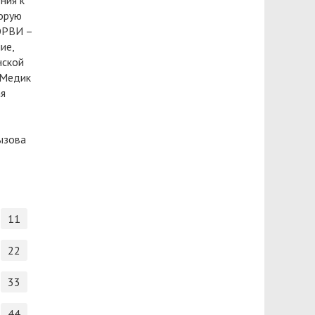
ния к
корую
ОРВИ –
ие,
нской
 Медик
ая
ызова
11
22
33
44