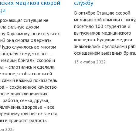
ских медиков скорой
службу
щи
В октябре Станцию скорой
медицинской помощи с экску
рожающая ситуация не
посетило 100 студентов и
ила сильную духом
выпускников медицинского
ну Харламову, по итогу всех
колледжа. Будущие медики
ий она смогла одержать
знакомились с условиями ра
 Чудо случилось во многом
оснащением выездных брига
лагодаря тому, что все –
, медики бригады скорой и
13 октября 2022
ы – сплотились и сделали
можное, чтобы спасти ей
И самый важный показатель
ов – сохраненное качество
осле двух клинических
 работа, семья, друзья,
увлечения, здоровье – все
прежнему для нее остается
м и приносит радость.
ря 2022