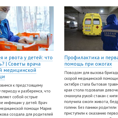
я и рвота у детей: что
Профилактика и перв
ь? | Советы врача
помощь при ожогах
й медицинской
Поводом для вызова бригад
щи
скорой медицинской помощи
октября стала бытовая травм
овимся к предстоящему
края стола годовалая девоч
 периоду и разберемся, что
смахнула рукой стакан с кип
вляют собой острые
получила ожоги живота, бед
е инфекции у детей. Врач
голени. Без паники родители
 медицинской помощи Мария
приступили к оказанию перв
кова создала для родителей