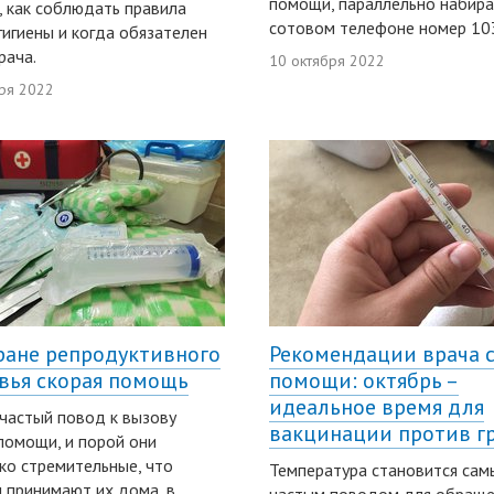
помощи, параллельно набира
, как соблюдать правила
сотовом телефоне номер 10
гигиены и когда обязателен
рача.
10 октября 2022
ря 2022
ране репродуктивного
Рекомендации врача 
вья скорая помощь
помощи: октябрь –
идеальное время для
частый повод к вызову
вакцинации против г
помощи, и порой они
ко стремительные, что
Температура становится са
 принимают их дома, в