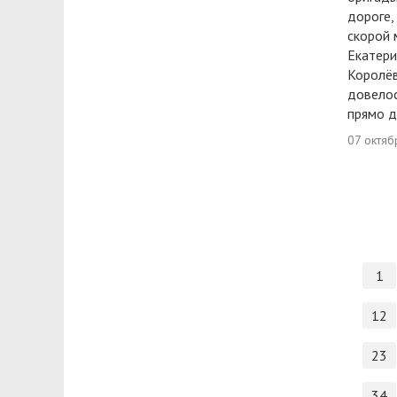
дороге,
скорой
Екатери
Королёв
довелос
прямо д
07 октяб
1
12
23
34