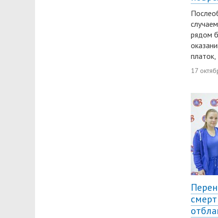
Послеоб
случаем
рядом б
оказани
платок,
17 октяб
Перен
смерт
отбла