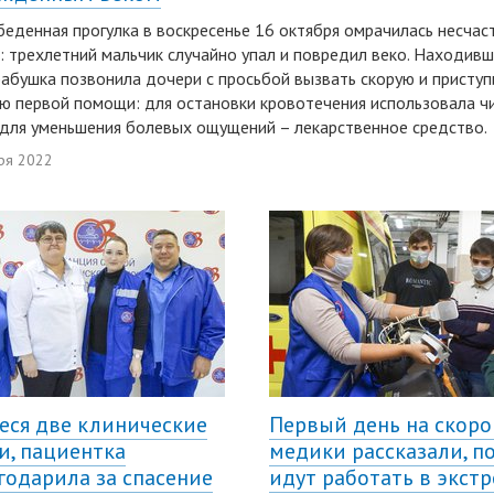
еденная прогулка в воскресенье 16 октября омрачилась несча
: трехлетний мальчик случайно упал и повредил веко. Находивш
абушка позвонила дочери с просьбой вызвать скорую и приступ
ю первой помощи: для остановки кровотечения использовала ч
 для уменьшения болевых ощущений – лекарственное средство.
ря 2022
еся две клинические
Первый день на скоро
и, пациентка
медики рассказали, п
годарила за спасение
идут работать в экст