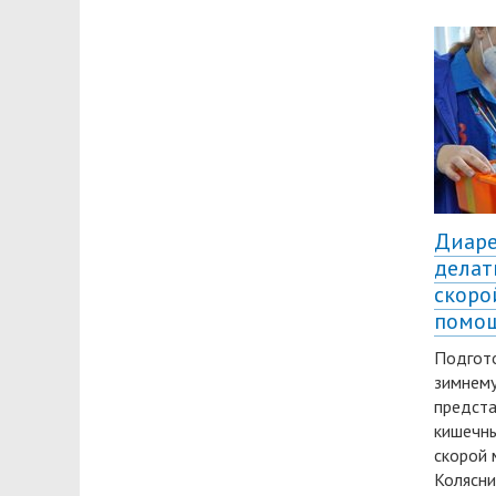
Диаре
делат
скоро
помо
Подгот
зимнему
предста
кишечны
скорой
Колясни