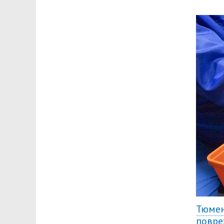
Тюмен
повр