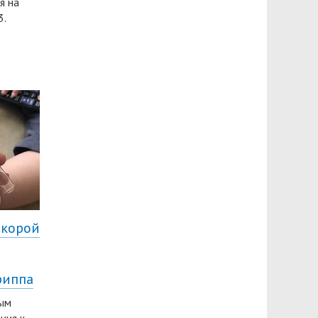
я на
3.
скорой
риппа
мым