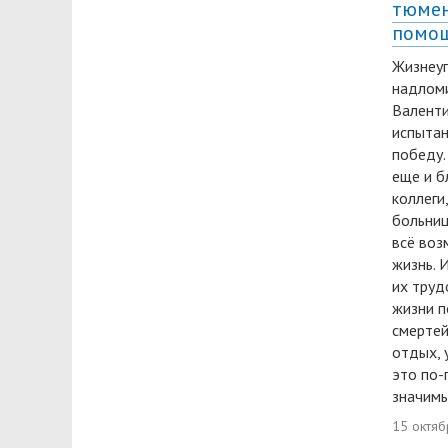
тюмен
помо
Жизнеуг
надлом
Валенти
испытан
победу.
еще и б
коллеги
больниц
всё воз
жизнь. 
их труд
жизни п
смертей:
отдых, 
это по-
значимы
15 октяб