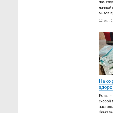
памятку
личной 
вызов в
12 октяб
На ох
здоро
Роды – 
скорой 
настоль
бригады