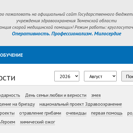
ро пожаловать на официальный сайт Государственного бюджет
учреждения здравоохранения Тюменской области
анция скорой медицинской помощи»! Режим работы: круглосуточ
Оперативность. Профессионализм. Милосердие
ОБУЧЕНИЕ
ости
По
одарность
День семьи любви и верности
змея
дение на бригаду
национальный проект Здравоохранение
роекты
отравление грибами
очевидцы
первая помощь
ро
ьГероем
химический ожог