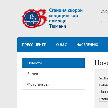
Доб
«Ст
ПРЕСС-ЦЕНТР
О НАС
НАСЕЛЕНИЮ
Нов
Новости
Видео
благ
Фотогалерея
напа
Нацп
Стан