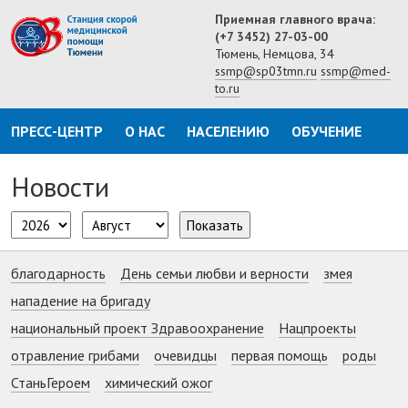
Приемная главного врача:
(+7 3452) 27-03-00
Тюмень, Немцова, 34
ssmp@sp03tmn.ru
ssmp@med-
to.ru
ПРЕСС-ЦЕНТР
О НАС
НАСЕЛЕНИЮ
ОБУЧЕНИЕ
Новости
Показать
благодарность
День семьи любви и верности
змея
нападение на бригаду
национальный проект Здравоохранение
Нацпроекты
отравление грибами
очевидцы
первая помощь
роды
СтаньГероем
химический ожог