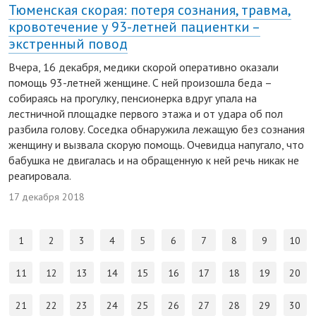
Тюменская скорая: потеря сознания, травма,
кровотечение у 93-летней пациентки –
экстренный повод
Вчера, 16 декабря, медики скорой оперативно оказали
помощь 93-летней женщине. С ней произошла беда –
собираясь на прогулку, пенсионерка вдруг упала на
лестничной площадке первого этажа и от удара об пол
разбила голову. Соседка обнаружила лежащую без сознания
женщину и вызвала скорую помощь. Очевидца напугало, что
бабушка не двигалась и на обращенную к ней речь никак не
реагировала.
17 декабря 2018
1
2
3
4
5
6
7
8
9
10
11
12
13
14
15
16
17
18
19
20
21
22
23
24
25
26
27
28
29
30