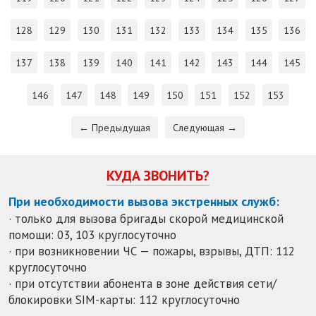
128
129
130
131
132
133
134
135
136
137
138
139
140
141
142
143
144
145
146
147
148
149
150
151
152
153
← Предыдущая
Следующая →
КУДА ЗВОНИТЬ?
При необходимости вызова экстренных служб:
· только для вызова бригады скорой медицинской
помощи: 03, 103 круглосуточно
· при возникновении ЧС — пожары, взрывы, ДТП: 112
круглосуточно
· при отсутствии абонента в зоне действия сети/
блокировки SIM-карты: 112 круглосуточно