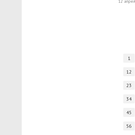
12 апре
1
12
23
34
45
56