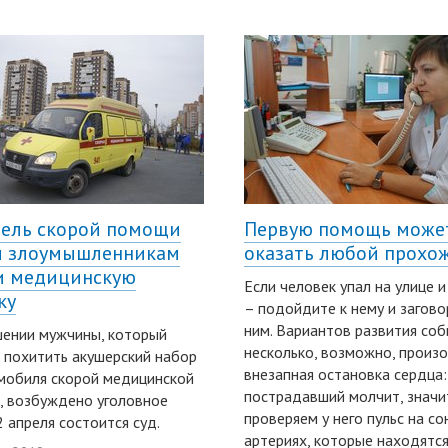
ель скорой помощи
Первую помощь може
л злоумышленникам
оказать любой прохо
и медицинскую
Если человек упал на улице 
ку
– подойдите к нему и загово
ним. Вариантов развития со
ении мужчины, который
несколько, возможно, произ
 похитить акушерский набор
внезапная остановка сердца:
мобиля скорой медицинской
пострадавший молчит, значи
 возбуждено уголовное
проверяем у него пульс на с
2 апреля состоится суд.
артериях, которые находятся