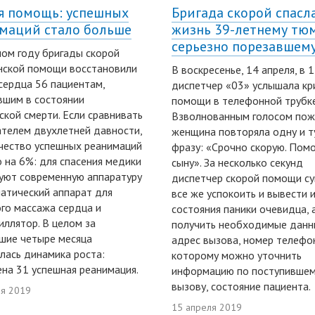
я помощь: успешных
Бригада скорой спасл
маций стало больше
жизнь 39-летнему тю
серьезно порезавшем
ом году бригады скорой
нской помощи восстановили
В воскресенье, 14 апреля, в 
сердца 56 пациентам,
диспетчер «03» услышала кр
шим в состоянии
помощи в телефонной трубке
ской смерти. Если сравнивать
Взволнованным голосом пож
ателем двухлетней давности,
женщина повторяла одну и т
чество успешных реанимаций
фразу: «Срочно скорую. Пом
 на 6%: для спасения медики
сыну». За несколько секунд
уют современную аппаратуру
диспетчер скорой помощи с
атический аппарат для
все же успокоить и вывести 
го массажа сердца и
состояния паники очевидца, 
ллятор. В целом за
получить необходимые данн
шие четыре месяца
адрес вызова, номер телефон
лась динамика роста:
которому можно уточнить
на 31 успешная реанимация.
информацию по поступивше
вызову, состояние пациента.
ля 2019
15 апреля 2019