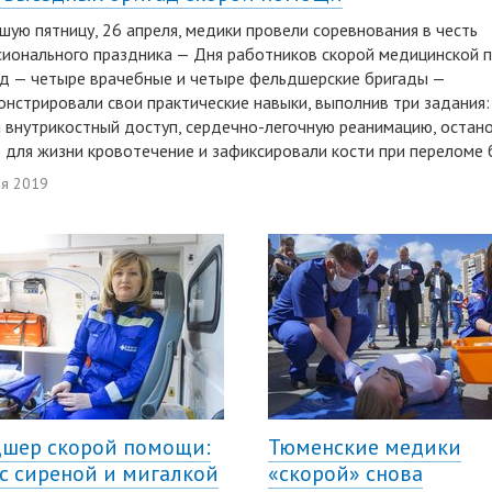
шую пятницу, 26 апреля, медики провели соревнования в честь
ионального праздника — Дня работников скорой медицинской 
д — четыре врачебные и четыре фельдшерские бригады —
нстрировали свои практические навыки, выполнив три задания:
 внутрикостный доступ, сердечно-легочную реанимацию, остан
 для жизни кровотечение и зафиксировали кости при переломе 
ля 2019
шер скорой помощи:
Тюменские медики
 с сиреной и мигалкой
«скорой» снова