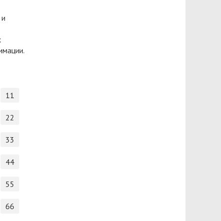
 и
х
имации.
11
22
33
44
55
66