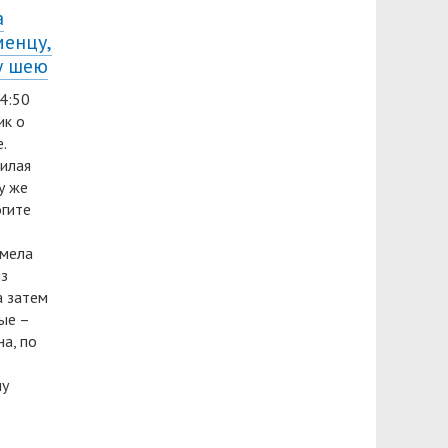
а
менцу,
у шею
14:50
ик о
.
илая
у же
огите
умела
из
а затем
ые –
а, по
му