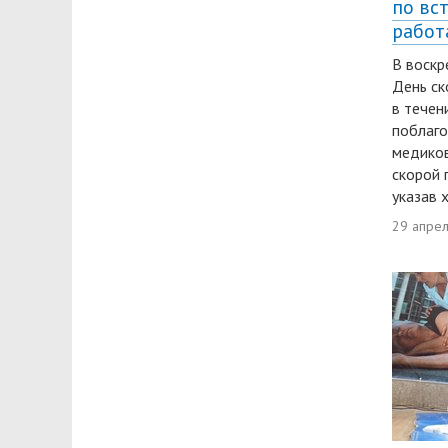
по вст
работ
В воскр
День ск
в течен
поблаго
медиков
скорой 
указав 
29 апре