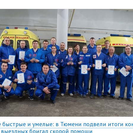
 быстрые и умелые: в Тюмени подвели итоги ко
 выездных бригад скорой помощи