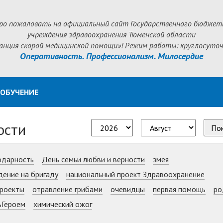
ро пожаловать на официальный сайт Государственного бюджет
учреждения здравоохранения Тюменской области
анция скорой медицинской помощи»! Режим работы: круглосуточ
Оперативность. Профессионализм. Милосердие
ОБУЧЕНИЕ
ости
По
одарность
День семьи любви и верности
змея
дение на бригаду
национальный проект Здравоохранение
роекты
отравление грибами
очевидцы
первая помощь
ро
ьГероем
химический ожог