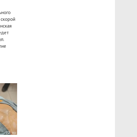
ьного
 скорой
нская
едет
л.
тие