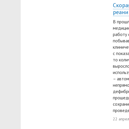
Скора
реани
В прошл
медици
работу 
побывав
клиниче
с показ
то коли
выросло
использ
– автом
непрямо
дефибри
прошед
сохрани
проведе
22 апре