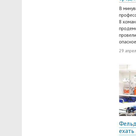
В минув
професс
8 коман
продемо
провели
опасное
29 апре
Фельд
ехать