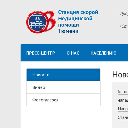
Доб
«Ст
ПРЕСС-ЦЕНТР
О НАС
НАСЕЛЕНИЮ
Нов
Новости
Видео
благ
Фотогалерея
напа
Нацп
Стан