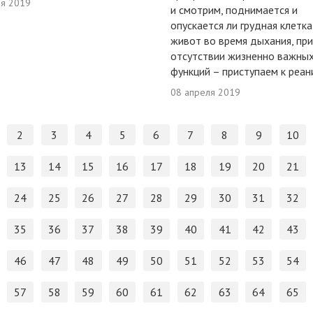
ля 2019
и смотрим, поднимается и
опускается ли грудная клетка
живот во время дыхания, при
отсутствии жизненно важны
функций – приступаем к реан
08 апреля 2019
2
3
4
5
6
7
8
9
10
13
14
15
16
17
18
19
20
21
24
25
26
27
28
29
30
31
32
35
36
37
38
39
40
41
42
43
46
47
48
49
50
51
52
53
54
57
58
59
60
61
62
63
64
65