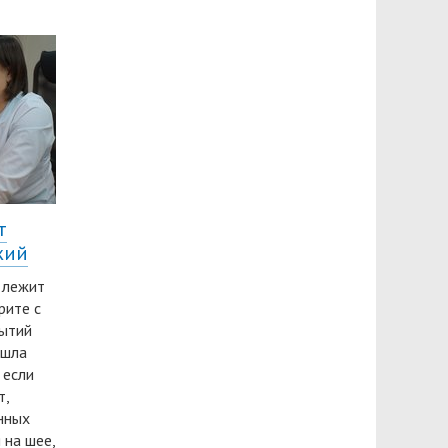
т
жий
и лежит
рите с
бытий
ошла
 если
т,
онных
 на шее,