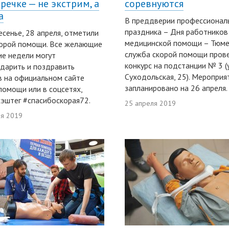
речке — не экстрим, а
соревнуются
а
В преддверии профессионал
праздника – Дня работников
есенье, 28 апреля, отметили
медицинской помощи – Тюме
орой помощи. Все желающие
служба скорой помощи пров
ие недели могут
конкурс на подстанции № 3 (у
дарить и поздравить
Суходольская, 25). Мероприя
 на официальном сайте
запланировано на 26 апреля.
помощи или в соцсетях,
хэштег #спасибоскорая72.
25 апреля 2019
ля 2019