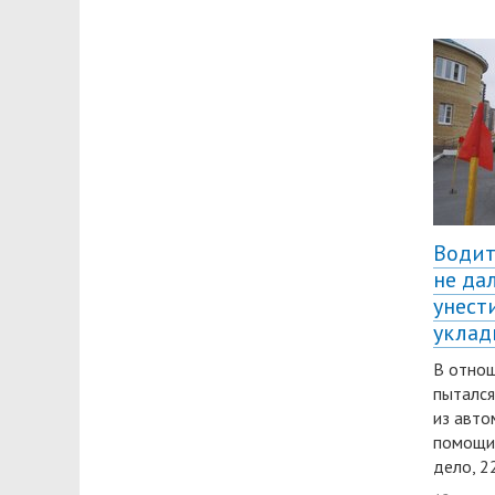
Водит
не да
унест
уклад
В отнош
пытался
из авто
помощи,
дело, 2