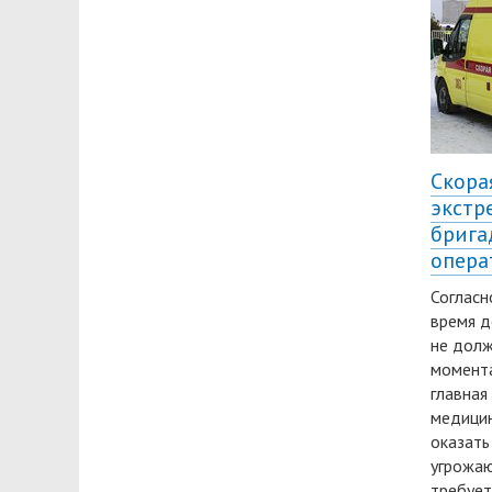
Скора
экстр
брига
опера
Согласн
время д
не долж
момента
главная
медицин
оказать
угрожаю
требует