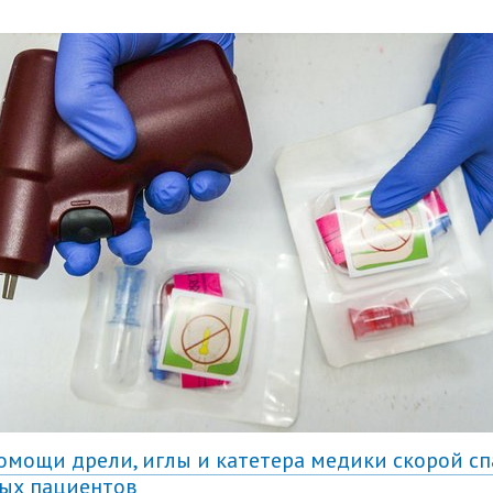
омощи дрели, иглы и катетера медики скорой с
ых пациентов