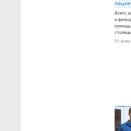
пацие
Всего з
и фельд
помощь
столицы
05 февр