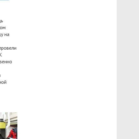
щь
том
ду на
провели
К
венно
я
ной