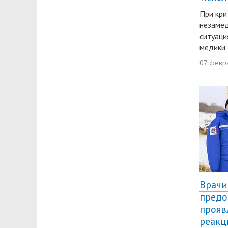
При кри
незамед
ситуаци
медики 
07 февр
Врачи
предо
прояв
реакц