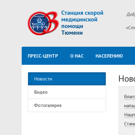
Доб
«Ст
ПРЕСС-ЦЕНТР
О НАС
НАСЕЛЕНИЮ
Нов
Новости
Видео
благ
Фотогалерея
напа
Нацп
Стан