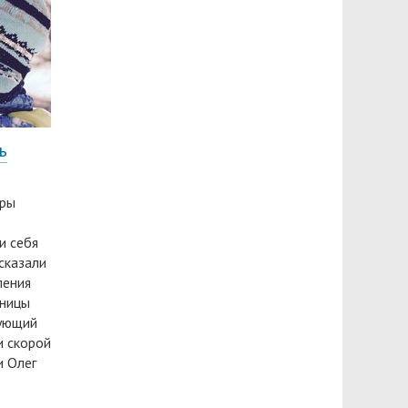
ь
уры
и себя
сказали
ления
ьницы
дующий
и скорой
 Олег