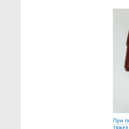
При п
тяжел