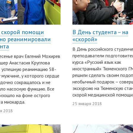
 скорой помощи
В День студента – на
но реанимировали
«скорой»
нта
В День российского студенч
преподаватели подготовите
есенье врач Евгений Мохирев
курса «Русский язык как
шер Анастасия Круглова
иностранный» Тюменского Г
 успешную реанимацию 58-
решили сделать своим подо
 мужчине, у которого сердце
необычный подарок – совер
дочно сокращалось и не
экскурсию на Тюменскую ста
ло насосную функцию. Все
скорой медицинской помощи
изошло на фоне острого
а миокарда.
25 января 2018
ря 2018