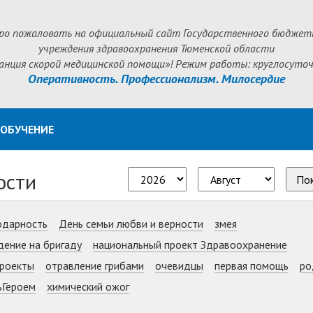
ро пожаловать на официальный сайт Государственного бюджет
учреждения здравоохранения Тюменской области
анция скорой медицинской помощи»! Режим работы: круглосуточ
Оперативность. Профессионализм. Милосердие
ОБУЧЕНИЕ
ости
По
одарность
День семьи любви и верности
змея
дение на бригаду
национальный проект Здравоохранение
роекты
отравление грибами
очевидцы
первая помощь
ро
ьГероем
химический ожог