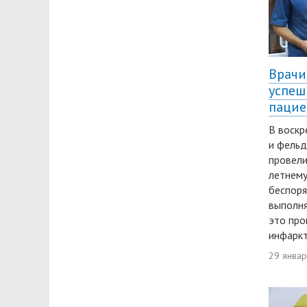
Врачи
успеш
пацие
В воскр
и фельд
провели
летнему
беспоря
выполня
это про
инфаркт
29 янва