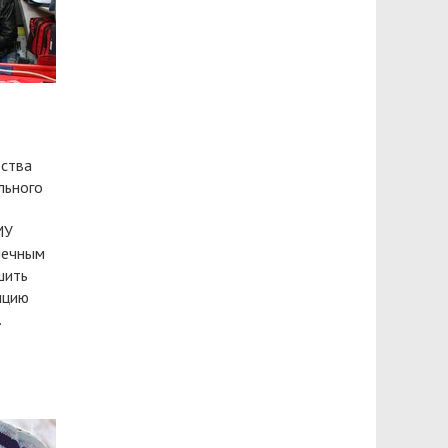
ества
льного
МУ
печным
шить
нцию
.