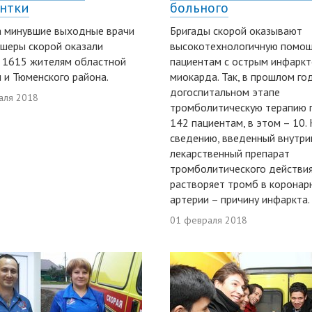
нтки
больного
а минувшие выходные врачи
Бригады скорой оказывают
шеры скорой оказали
высокотехнологичную помо
 1615 жителям областной
пациентам с острым инфарк
 и Тюменского района.
миокарда. Так, в прошлом го
догоспитальном этапе
аля 2018
тромболитическую терапию 
142 пациентам, в этом – 10. 
сведению, введенный внутри
лекарственный препарат
тромболитического действи
растворяет тромб в коронар
артерии – причину инфаркта.
01 февраля 2018