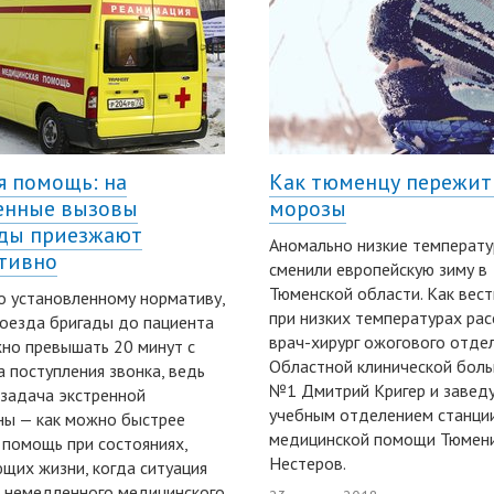
я помощь: на
Как тюменцу пережит
енные вызовы
морозы
ды приезжают
Аномально низкие температ
тивно
сменили европейскую зиму в
Тюменской области. Как вест
о установленному нормативу,
при низких температурах рас
оезда бригады до пациента
врач-хирург ожогового отде
но превышать 20 минут с
Областной клинической бол
 поступления звонка, ведь
№1 Дмитрий Кригер и заве
 задача экстренной
учебным отделением станци
ы — как можно быстрее
медицинской помощи Тюмени
 помощь при состояниях,
Нестеров.
щих жизни, когда ситуация
 немедленного медицинского