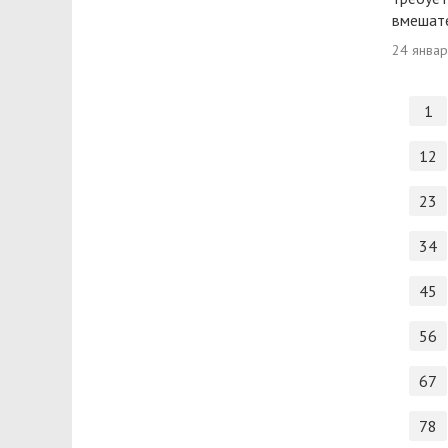
вмешате
24 янва
1
12
23
34
45
56
67
78